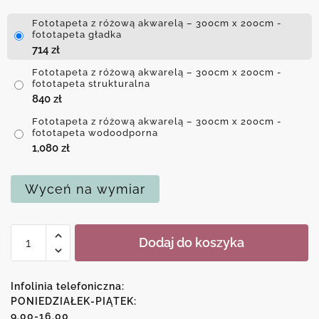
Fototapeta z różową akwarelą – 300cm x 200cm -
fototapeta gładka
714
zł
Fototapeta z różową akwarelą – 300cm x 200cm -
fototapeta strukturalna
840
zł
Fototapeta z różową akwarelą – 300cm x 200cm -
fototapeta wodoodporna
1,080
zł
Wyceń na wymiar
ilość
Dodaj do koszyka
Fototapeta
z
różową
Infolinia telefoniczna:
akwarelą
PONIEDZIAŁEK-PIĄTEK:
9.00-16.00