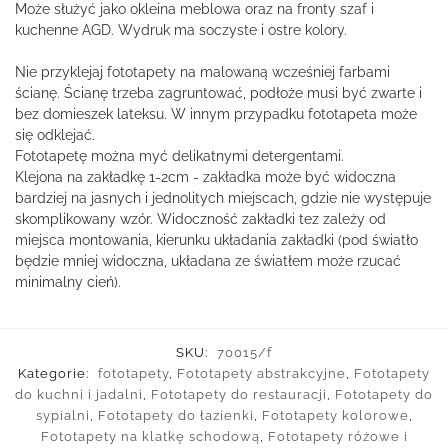
Może służyć jako okleina meblowa oraz na fronty szaf i
kuchenne AGD. Wydruk ma soczyste i ostre kolory.
Nie przyklejaj fototapety na malowaną wcześniej farbami
ścianę. Ścianę trzeba zagruntować, podłoże musi być zwarte i
bez domieszek lateksu. W innym przypadku fototapeta może
się odklejać.
Fototapetę można myć delikatnymi detergentami.
Klejona na zakładkę 1-2cm - zakładka może być widoczna
bardziej na jasnych i jednolitych miejscach, gdzie nie występuje
skomplikowany wzór. Widoczność zakładki tez zależy od
miejsca montowania, kierunku układania zakładki (pod światło
będzie mniej widoczna, układana ze światłem może rzucać
minimalny cień).
SKU:
70015/f
Kategorie:
fototapety
,
Fototapety abstrakcyjne
,
Fototapety
do kuchni i jadalni
,
Fototapety do restauracji
,
Fototapety do
sypialni
,
Fototapety do łazienki
,
Fototapety kolorowe
,
Fototapety na klatkę schodową
,
Fototapety różowe i