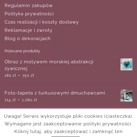
Regulamin zakupów
Polityka prywatności
Czas realizacji i koszty dostawy
Reklamacje i zwroty
Blog o dekoracjach
Polecane produkty
Obraz z motywem morskiej abstrakcji
żywicznej
–
180
zł
750
zł
Foto-tapeta z turkusowymi dmuchawcami
–
714
zł
1,080
zł
Uwaga! Serwis wykorzystuje pliki cookies (ciasteczka).
Obraz z motywem szarego krajobrazu z
Wymagane jest zaakceptowanie polityki prywatności.
drzewem
–
Kliknij tutaj, aby zaakceptować i zamknąć ten
180
zł
750
zł