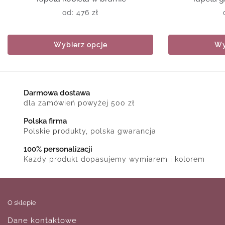
od:
476
zł
Wybierz opcje
Wy
Darmowa dostawa
dla zamówień powyżej 500 zł
Polska firma
Polskie produkty, polska gwarancja
100% personalizacji
Każdy produkt dopasujemy wymiarem i kolorem
O sklepie
Dane kontaktowe