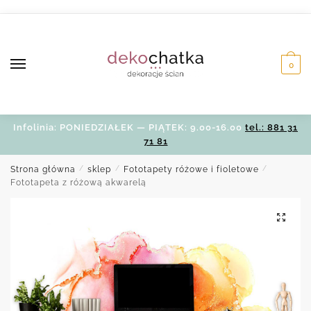
Skip
Skip
to
to
navigation
content
0
Infolinia: PONIEDZIAŁEK — PIĄTEK: 9.00-16.00
tel.: 881 31
71 81
Strona główna
/
sklep
/
Fototapety różowe i fioletowe
/
Fototapeta z różową akwarelą