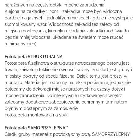
narażonych na częsty dotyk i mocne zabrudzenia.
Klejona na zakładkę 1-2cm - zakładka może być widoczna
bardziej na jasnych i jednolitych miejscach, gdzie nie występuje
skomplikowany wzór. Widoczność zakładki tez zależy od
miejsca montowania, kierunku układania zakładki (pod światło
będzie mniej widoczna, układana ze światłem może rzucać
minimalny cień).
Fototapeta STRUKTURALNA
Fototapeta flizelinowa o strukturze nowoczesnego betonu jest
trwała, zniweluje lekkie nierówności ściany. Podkład jest gruby i
mięsisty pokryty od spodu flizeliną. Dzięki temu jest prosty w
montażu. Materiał jest odporny na lekkie pocieranie, jednak nie
polecamy do dekoracji miejsc narażonych na częsty dotyk i
mocne zabrudzenia. Do intensywnie użytkowanych wnętrz
zalecamy dodatkowe zabezpieczenie ochronnym laminatem
płynnym dostępnym za zamówienie.
Fototapeta montowana na styk.
Fototapeta SAMOPRZYLEPNA™
Gładki gruby materiał z powłoką winylową. SAMOPRZYLEPNY.