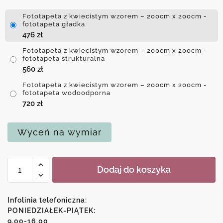
Fototapeta z kwiecistym wzorem – 200cm x 200cm -
fototapeta gładka
476
zł
Fototapeta z kwiecistym wzorem – 200cm x 200cm -
fototapeta strukturalna
560
zł
Fototapeta z kwiecistym wzorem – 200cm x 200cm -
fototapeta wodoodporna
720
zł
Wyceń na wymiar
ilość
Dodaj do koszyka
Fototapeta
z
kwiecistym
Infolinia telefoniczna:
wzorem
PONIEDZIAŁEK-PIĄTEK:
9.00-16.00