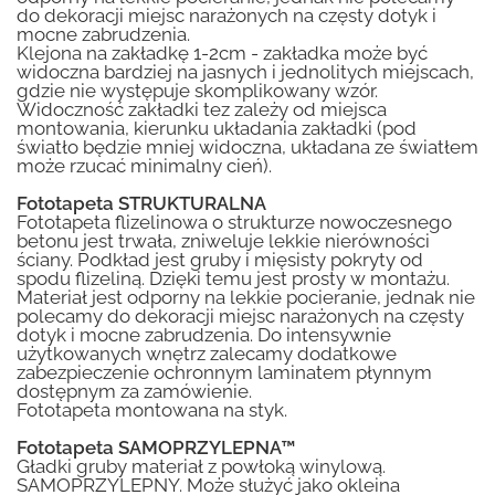
do dekoracji miejsc narażonych na częsty dotyk i
mocne zabrudzenia.
Klejona na zakładkę 1-2cm - zakładka może być
widoczna bardziej na jasnych i jednolitych miejscach,
gdzie nie występuje skomplikowany wzór.
Widoczność zakładki tez zależy od miejsca
montowania, kierunku układania zakładki (pod
światło będzie mniej widoczna, układana ze światłem
może rzucać minimalny cień).
Fototapeta STRUKTURALNA
Fototapeta flizelinowa o strukturze nowoczesnego
betonu jest trwała, zniweluje lekkie nierówności
ściany. Podkład jest gruby i mięsisty pokryty od
spodu flizeliną. Dzięki temu jest prosty w montażu.
Materiał jest odporny na lekkie pocieranie, jednak nie
polecamy do dekoracji miejsc narażonych na częsty
dotyk i mocne zabrudzenia. Do intensywnie
użytkowanych wnętrz zalecamy dodatkowe
zabezpieczenie ochronnym laminatem płynnym
dostępnym za zamówienie.
Fototapeta montowana na styk.
Fototapeta SAMOPRZYLEPNA™
Gładki gruby materiał z powłoką winylową.
SAMOPRZYLEPNY. Może służyć jako okleina