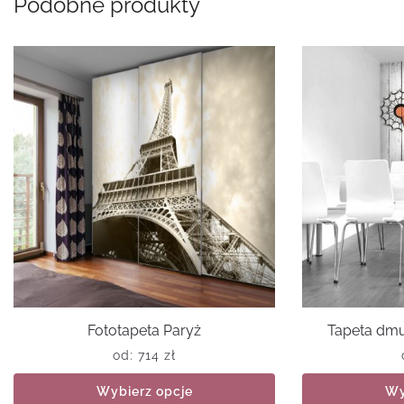
Podobne produkty
Fototapeta Paryż
Tapeta dm
od:
714
zł
Wybierz opcje
Wy