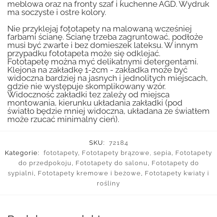
meblowa oraz na fronty szaf i kuchenne AGD. Wydruk
ma soczyste i ostre kolory.
Nie przyklejaj fototapety na malowaną wcześniej
farbami ścianę. Ścianę trzeba zagruntować, podłoże
musi być zwarte i bez domieszek lateksu. W innym
przypadku fototapeta może się odklejać.
Fototapetę można myć delikatnymi detergentami.
Klejona na zakładkę 1-2cm - zakładka może być
widoczna bardziej na jasnych i jednolitych miejscach,
gdzie nie występuje skomplikowany wzór.
Widoczność zakładki tez zależy od miejsca
montowania, kierunku układania zakładki (pod
światło będzie mniej widoczna, układana ze światłem
może rzucać minimalny cień).
SKU:
72184
Kategorie:
fototapety
,
Fototapety brązowe, sepia
,
Fototapety
do przedpokoju
,
Fototapety do salonu
,
Fototapety do
sypialni
,
Fototapety kremowe i beżowe
,
Fototapety kwiaty i
rośliny