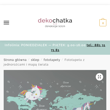
Skip
Skip
to
to
navigation
content
0
Infolinia: PONIEDZIAŁEK — PIĄTEK: 9.00-16.00
tel.: 881 31
71 81
Strona główna
/
sklep
/
fototapety
/
Fototapeta z
jednorożcami i mapą świata