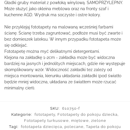
Gładki gruby materiał z powłoką winylową. SAMOPRZYLEPNY.
Może służyć jako okleina meblowa oraz na fronty szaf i
kuchenne AGD. Wydruk ma soczyste i ostre kolory.
Nie przyklejaj fototapety na malowaną wcześniej farbami
ścianę. Ścianę trzeba zagruntować, podłoże musi być zwarte i
bez domieszek lateksu. W innym przypadku fototapeta może
się odklejać.
Fototapetę można myć delikatnymi detergentami.
Klejona na zakładkę 1-2cm - zakładka może być widoczna
bardziej na jasnych i jednolitych miejscach, gdzie nie występuje
skomplikowany wzór. Widoczność zakładki tez zależy od
miejsca montowania, kierunku układania zakładki (pod światło
będzie mniej widoczna, układana ze światłem może rzucać
minimalny cień).
SKU:
610750-f
Kategorie:
fototapety
,
Fototapety do pokoju dziecka
,
Fototapety turkusowe, miętowe, zielone
Tagi:
fototapeta dziecięca
,
polecane
,
Tapeta do pokoju