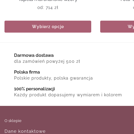
od:
714
zł
Wybierz opcje
Wy
Darmowa dostawa
dla zamówień powyżej 500 zł
Polska firma
Polskie produkty, polska gwarancja
100% personalizacji
Każdy produkt dopasujemy wymiarem i kolorem
O sklepie
Dane kontaktowe