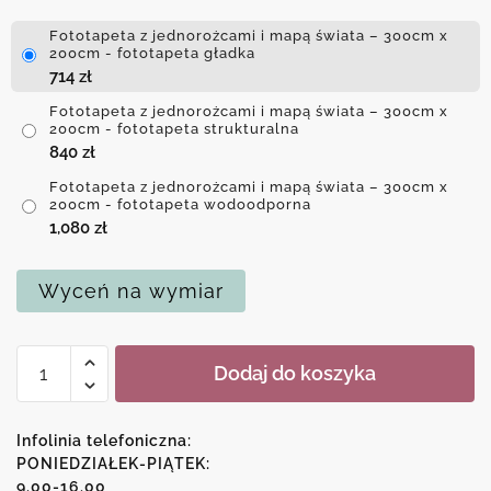
Fototapeta z jednorożcami i mapą świata – 300cm x
200cm - fototapeta gładka
714
zł
Fototapeta z jednorożcami i mapą świata – 300cm x
200cm - fototapeta strukturalna
840
zł
Fototapeta z jednorożcami i mapą świata – 300cm x
200cm - fototapeta wodoodporna
1,080
zł
Wyceń na wymiar
ilość
Dodaj do koszyka
Fototapeta
z
jednorożcami
Infolinia telefoniczna:
i
PONIEDZIAŁEK-PIĄTEK:
9.00-16.00
mapą