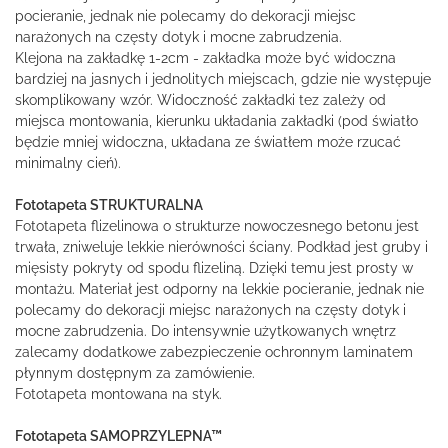
pocieranie, jednak nie polecamy do dekoracji miejsc
narażonych na częsty dotyk i mocne zabrudzenia.
Klejona na zakładkę 1-2cm - zakładka może być widoczna
bardziej na jasnych i jednolitych miejscach, gdzie nie występuje
skomplikowany wzór. Widoczność zakładki tez zależy od
miejsca montowania, kierunku układania zakładki (pod światło
będzie mniej widoczna, układana ze światłem może rzucać
minimalny cień).
Fototapeta STRUKTURALNA
Fototapeta flizelinowa o strukturze nowoczesnego betonu jest
trwała, zniweluje lekkie nierówności ściany. Podkład jest gruby i
mięsisty pokryty od spodu flizeliną. Dzięki temu jest prosty w
montażu. Materiał jest odporny na lekkie pocieranie, jednak nie
polecamy do dekoracji miejsc narażonych na częsty dotyk i
mocne zabrudzenia. Do intensywnie użytkowanych wnętrz
zalecamy dodatkowe zabezpieczenie ochronnym laminatem
płynnym dostępnym za zamówienie.
Fototapeta montowana na styk.
Fototapeta SAMOPRZYLEPNA™