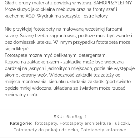
Gładki gruby materiał z powłoką winylową. SAMOPRZYLEPNY.
Może służyć jako okleina meblowa oraz na fronty szaf i
kuchenne AGD. Wydruk ma soczyste i ostre kolory.
Nie przyklejaj fototapety na malowaną wcześniej farbami
ścianę. Ścianę trzeba zagruntować, podłoże musi być zwarte i
bez domieszek lateksu. W innym przypadku fototapeta może
się odklejać.
Fototapetę można myć delikatnymi detergentami.
Klejona na zakładkę 1-2cm - zakładka może być widoczna
bardziej na jasnych i jednolitych miejscach, gdzie nie występuje
skomplikowany wzór. Widoczność zakładki tez zależy od
miejsca montowania, kierunku układania zakładki (pod światło
będzie mniej widoczna, układana ze światłem może rzucać
minimalny cień).
SKU:
620649-f
Kategorie:
fototapety
,
Fototapety architektura i uliczki
,
Fototapety do pokoju dziecka
,
Fototapety kolorowe