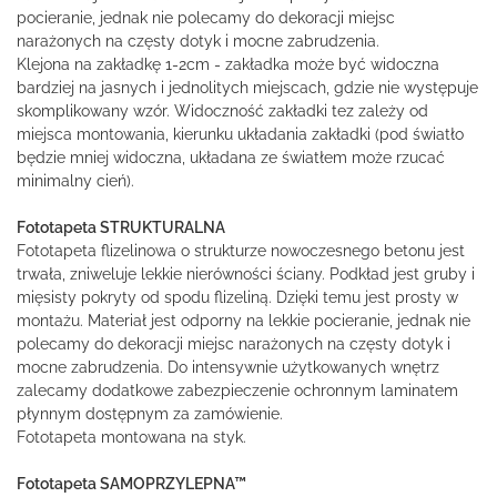
pocieranie, jednak nie polecamy do dekoracji miejsc
narażonych na częsty dotyk i mocne zabrudzenia.
Klejona na zakładkę 1-2cm - zakładka może być widoczna
bardziej na jasnych i jednolitych miejscach, gdzie nie występuje
skomplikowany wzór. Widoczność zakładki tez zależy od
miejsca montowania, kierunku układania zakładki (pod światło
będzie mniej widoczna, układana ze światłem może rzucać
minimalny cień).
Fototapeta STRUKTURALNA
Fototapeta flizelinowa o strukturze nowoczesnego betonu jest
trwała, zniweluje lekkie nierówności ściany. Podkład jest gruby i
mięsisty pokryty od spodu flizeliną. Dzięki temu jest prosty w
montażu. Materiał jest odporny na lekkie pocieranie, jednak nie
polecamy do dekoracji miejsc narażonych na częsty dotyk i
mocne zabrudzenia. Do intensywnie użytkowanych wnętrz
zalecamy dodatkowe zabezpieczenie ochronnym laminatem
płynnym dostępnym za zamówienie.
Fototapeta montowana na styk.
Fototapeta SAMOPRZYLEPNA™