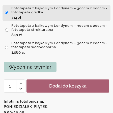
Fototapeta z bajkowym Londynem – 300cm x 200cm -
fototapeta gładka
714
zł
Fototapeta z bajkowym Londynem – 300cm x 200cm -
fototapeta strukturalna
840
zł
Fototapeta z bajkowym Londynem – 300cm x 200cm -
fototapeta wodoodporna
1,080
zł
Wyceń na wymiar
ilość
Dodaj do koszyka
Fototapeta
z
bajkowym
Infolinia telefoniczna:
Londynem
PONIEDZIAŁEK-PIĄTEK:
9.00-16.00