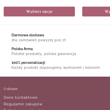
Wybierz opcje
Wy
Darmowa dostawa
dla zamówień powyżej 500 zł
Polska firma
Polskie produkty, polska gwarancja
100% personalizacji
Każdy produkt dopasujemy wymiarem i kolorem
O sklepie
Dane kontaktowe
Regulamin zakupów