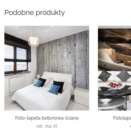
Podobne produkty
Foto-tapeta betonowa ściana
Fototape
od:
714
zł