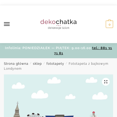
Skip
Skip
to
to
navigation
content
0
Infolinia: PONIEDZIAŁEK — PIĄTEK: 9.00-16.00
tel.: 881 31
71 81
Strona główna
/
sklep
/
fototapety
/
Fototapeta z bajkowym
Londynem