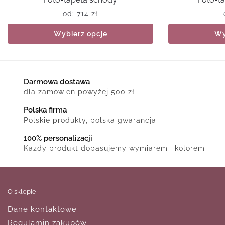
od:
714
zł
Wybierz opcje
Wy
Darmowa dostawa
dla zamówień powyżej 500 zł
Polska firma
Polskie produkty, polska gwarancja
100% personalizacji
Każdy produkt dopasujemy wymiarem i kolorem
O sklepie
Dane kontaktowe
Regulamin zakupów