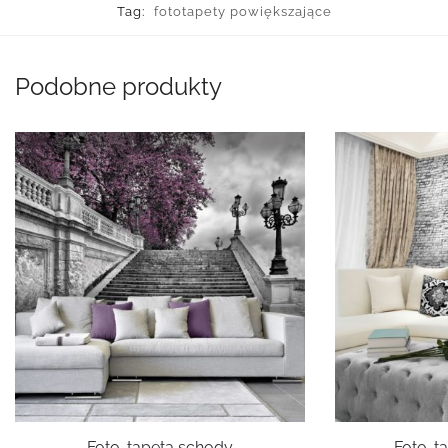
Tag:
fototapety powiększające
Podobne produkty
Foto-tapeta schody
Foto-ta