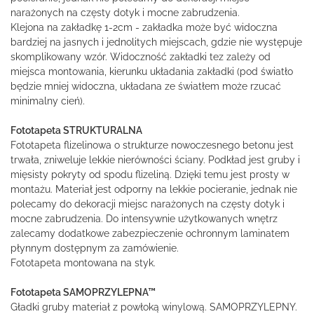
narażonych na częsty dotyk i mocne zabrudzenia.
Klejona na zakładkę 1-2cm - zakładka może być widoczna
bardziej na jasnych i jednolitych miejscach, gdzie nie występuje
skomplikowany wzór. Widoczność zakładki tez zależy od
miejsca montowania, kierunku układania zakładki (pod światło
będzie mniej widoczna, układana ze światłem może rzucać
minimalny cień).
Fototapeta STRUKTURALNA
Fototapeta flizelinowa o strukturze nowoczesnego betonu jest
trwała, zniweluje lekkie nierówności ściany. Podkład jest gruby i
mięsisty pokryty od spodu flizeliną. Dzięki temu jest prosty w
montażu. Materiał jest odporny na lekkie pocieranie, jednak nie
polecamy do dekoracji miejsc narażonych na częsty dotyk i
mocne zabrudzenia. Do intensywnie użytkowanych wnętrz
zalecamy dodatkowe zabezpieczenie ochronnym laminatem
płynnym dostępnym za zamówienie.
Fototapeta montowana na styk.
Fototapeta SAMOPRZYLEPNA™
Gładki gruby materiał z powłoką winylową. SAMOPRZYLEPNY.