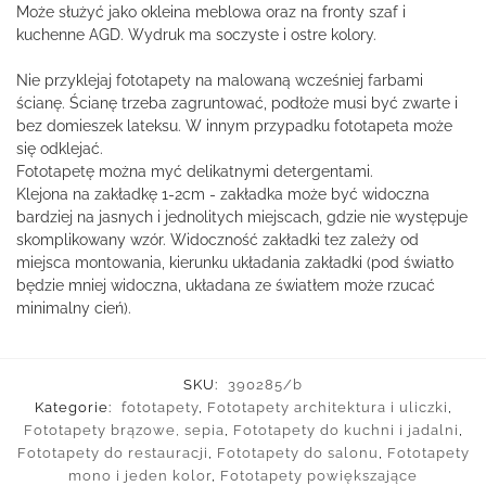
Może służyć jako okleina meblowa oraz na fronty szaf i
kuchenne AGD. Wydruk ma soczyste i ostre kolory.
Nie przyklejaj fototapety na malowaną wcześniej farbami
ścianę. Ścianę trzeba zagruntować, podłoże musi być zwarte i
bez domieszek lateksu. W innym przypadku fototapeta może
się odklejać.
Fototapetę można myć delikatnymi detergentami.
Klejona na zakładkę 1-2cm - zakładka może być widoczna
bardziej na jasnych i jednolitych miejscach, gdzie nie występuje
skomplikowany wzór. Widoczność zakładki tez zależy od
miejsca montowania, kierunku układania zakładki (pod światło
będzie mniej widoczna, układana ze światłem może rzucać
minimalny cień).
SKU:
390285/b
Kategorie:
fototapety
,
Fototapety architektura i uliczki
,
Fototapety brązowe, sepia
,
Fototapety do kuchni i jadalni
,
Fototapety do restauracji
,
Fototapety do salonu
,
Fototapety
mono i jeden kolor
,
Fototapety powiększające