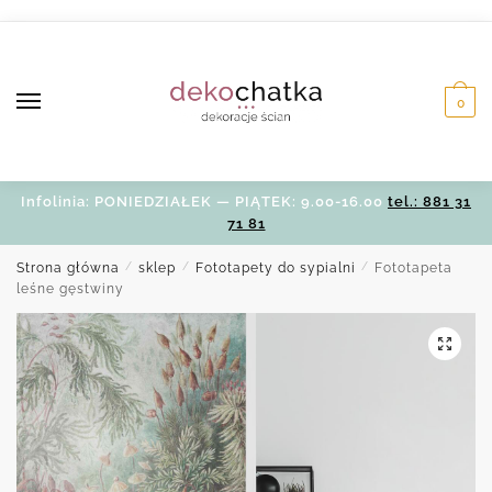
Skip
Skip
to
to
navigation
content
0
Infolinia: PONIEDZIAŁEK — PIĄTEK: 9.00-16.00
tel.: 881 31
71 81
Strona główna
/
sklep
/
Fototapety do sypialni
/
Fototapeta
leśne gęstwiny