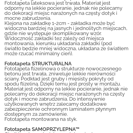
Fototapeta lateksowa jest trwała. Materiał jest
odporny na lekkie pocieranie, jednak nie polecamy
do dekoracji miejsc narażonych na częsty dotyk i
mocne zabrudzenia.
Klejona na zakładkę 1-2cm - zakładka może być
widoczna bardziej na jasnych i jednolitych miejscach,
gdzie nie występuje skomplikowany wzór.
Widoczność zakładki tez zależy od miejsca
montowania, kierunku układania zakładki (pod
światło będzie mniej widoczna, układana ze światłem
może rzucać minimalny cień).
Fototapeta STRUKTURALNA
Fototapeta flizelinowa o strukturze nowoczesnego
betonu jest trwała, zniweluje lekkie nierówności
ściany. Podkład jest gruby i mięsisty pokryty od
spodu flizeliną. Dzięki temu jest prosty w montażu.
Materiał jest odporny na lekkie pocieranie, jednak nie
polecamy do dekoracji miejsc narażonych na częsty
dotyk i mocne zabrudzenia. Do intensywnie
użytkowanych wnętrz zalecamy dodatkowe
zabezpieczenie ochronnym laminatem płynnym
dostępnym za zamówienie.
Fototapeta montowana na styk.
Fototapeta SAMOPRZYLEPNA™