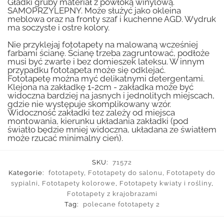
Gładki gruby materiał z powłoką winylową.
SAMOPRZYLEPNY. Może służyć jako okleina
meblowa oraz na fronty szaf i kuchenne AGD. Wydruk
ma soczyste i ostre kolory.
Nie przyklejaj fototapety na malowaną wcześniej
farbami ścianę. Ścianę trzeba zagruntować, podłoże
musi być zwarte i bez domieszek lateksu. W innym
przypadku fototapeta może się odklejać.
Fototapetę można myć delikatnymi detergentami.
Klejona na zakładkę 1-2cm - zakładka może być
widoczna bardziej na jasnych i jednolitych miejscach,
gdzie nie występuje skomplikowany wzór.
Widoczność zakładki tez zależy od miejsca
montowania, kierunku układania zakładki (pod
światło będzie mniej widoczna, układana ze światłem
może rzucać minimalny cień).
SKU:
71572
Kategorie:
fototapety
,
Fototapety do salonu
,
Fototapety do
sypialni
,
Fototapety kolorowe
,
Fototapety kwiaty i rośliny
,
Fototapety z krajobrazami
Tag:
polecane fototapety 2