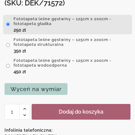
(SKU: DEK/71572)
Fototapeta leśne gęstwiny – 125cm x 200cm -
fototapeta gładka
250
zł
Fototapeta leśne gęstwiny – 125cm x 200cm -
fototapeta strukturalna
350
zł
Fototapeta leśne gęstwiny – 125cm x 200cm -
fototapeta wodoodporna
450
zł
Wyceń na wymiar
ilość
Dodaj do koszyka
Fototapeta
leśne
gęstwiny
Infolinia telefoniczna: