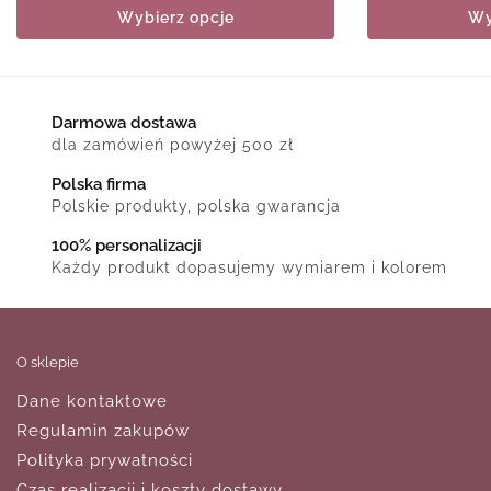
Wybierz opcje
Wy
Darmowa dostawa
dla zamówień powyżej 500 zł
Polska firma
Polskie produkty, polska gwarancja
100% personalizacji
Każdy produkt dopasujemy wymiarem i kolorem
O sklepie
Dane kontaktowe
Regulamin zakupów
Polityka prywatności
Czas realizacji i koszty dostawy