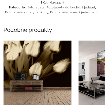
SKU:
620337-f
Kategorie:
fototapety
,
Fototapety do kuchni i jadalni
,
Fototapety kwiaty i rośliny
,
Fototapety mono i jeden kolor
Podobne produkty