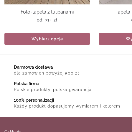
Foto-tapeta z tulipanami
Tapeta
od:
714
zł
Wybierz opcje
Wy
Darmowa dostawa
dla zamówień powyżej 500 zł
Polska firma
Polskie produkty, polska gwarancja
100% personalizacji
Każdy produkt dopasujemy wymiarem i kolorem
O sklepie