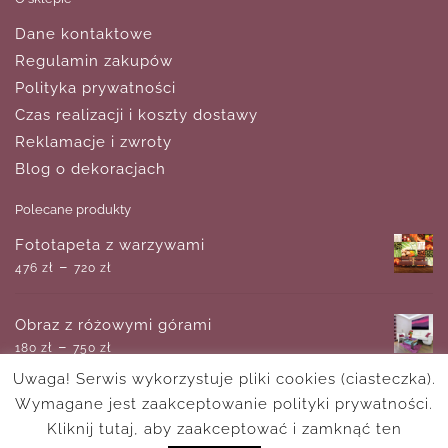
Dane kontaktowe
Regulamin zakupów
Polityka prywatności
Czas realizacji i koszty dostawy
Reklamacje i zwroty
Blog o dekoracjach
Polecane produkty
Fototapeta z warzywami
–
476
zł
720
zł
Obraz z różowymi górami
–
180
zł
750
zł
Uwaga! Serwis wykorzystuje pliki cookies (ciasteczka).
Wymagane jest zaakceptowanie polityki prywatności.
Plakat z motywem roślinnym
–
Kliknij tutaj, aby zaakceptować i zamknąć ten
25
zł
65
zł