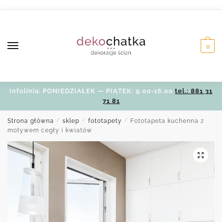
Skip
Skip
to
to
navigation
content
0
Infolinia: PONIEDZIAŁEK — PIĄTEK: 9.00-16.00
tel.: 881 31
71 81
Strona główna
/
sklep
/
fototapety
/
Fototapeta kuchenna z
motywem cegły i kwiatów