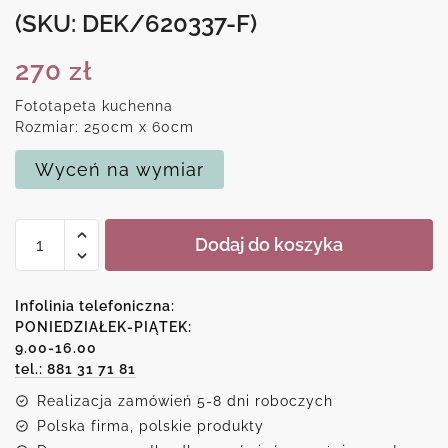
(SKU: DEK/620337-F)
270
zł
Fototapeta kuchenna
Rozmiar: 250cm x 60cm
Wyceń na wymiar
ilość
Dodaj do koszyka
Fototapeta
kuchenna
z
Infolinia telefoniczna:
motywem
PONIEDZIAŁEK-PIĄTEK:
9.00-16.00
cegły
tel.: 881 31 71 81
i
kwiatów
Realizacja zamówień 5-8 dni roboczych
Polska firma, polskie produkty