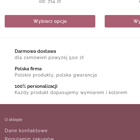
od:
714
zł
Wybierz opcje
Wy
Darmowa dostawa
dla zamówień powyżej 500 zł
Polska firma
Polskie produkty, polska gwarancja
100% personalizacji
Każdy produkt dopasujemy wymiarem i kolorem
O sklepie
Dane kontaktowe
Regulamin zakupów