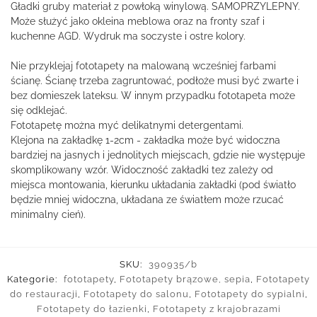
Gładki gruby materiał z powłoką winylową. SAMOPRZYLEPNY.
Może służyć jako okleina meblowa oraz na fronty szaf i
kuchenne AGD. Wydruk ma soczyste i ostre kolory.
Nie przyklejaj fototapety na malowaną wcześniej farbami
ścianę. Ścianę trzeba zagruntować, podłoże musi być zwarte i
bez domieszek lateksu. W innym przypadku fototapeta może
się odklejać.
Fototapetę można myć delikatnymi detergentami.
Klejona na zakładkę 1-2cm - zakładka może być widoczna
bardziej na jasnych i jednolitych miejscach, gdzie nie występuje
skomplikowany wzór. Widoczność zakładki tez zależy od
miejsca montowania, kierunku układania zakładki (pod światło
będzie mniej widoczna, układana ze światłem może rzucać
minimalny cień).
SKU:
390935/b
Kategorie:
fototapety
,
Fototapety brązowe, sepia
,
Fototapety
do restauracji
,
Fototapety do salonu
,
Fototapety do sypialni
,
Fototapety do łazienki
,
Fototapety z krajobrazami