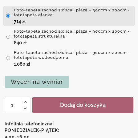
Foto-tapeta zachód słońca i plaża – 300cm x 200cm -
fototapeta gładka
714
zł
Foto-tapeta zachód słońca i plaża – 300cm x 200cm -
fototapeta strukturalna
840
zł
Foto-tapeta zachód słońca i plaża – 300cm x 200cm -
fototapeta wodoodporna
1,080
zł
Wyceń na wymiar
ilość
Dodaj do koszyka
Foto-
tapeta
zachód
Infolinia telefoniczna:
słońca
PONIEDZIAŁEK-PIĄTEK:
9.00-16.00
i