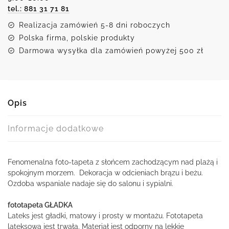
tel.: 881 31 71 81
plaża
Realizacja zamówień 5-8 dni roboczych
Polska firma, polskie produkty
Darmowa wysyłka dla zamówień powyżej 500 zł
Opis
Informacje dodatkowe
Fenomenalna foto-tapeta z słońcem zachodzącym nad plażą i
spokojnym morzem. Dekoracja w odcieniach brązu i beżu.
Ozdoba wspaniale nadaje się do salonu i sypialni.
fototapeta GŁADKA
Lateks jest gładki, matowy i prosty w montażu. Fototapeta
lateksowa jest trwała. Materiał jest odporny na lekkie