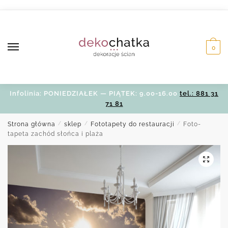
Skip
Skip
to
to
navigation
content
0
Infolinia: PONIEDZIAŁEK — PIĄTEK: 9.00-16.00
tel.: 881 31
71 81
Strona główna
/
sklep
/
Fototapety do restauracji
/
Foto-
tapeta zachód słońca i plaża