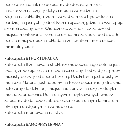
pocieranie, jednak nie polecamy do dekoracji miejsc
narażonych na częsty dotyk i mocne zabrudzenia.
Klejona na zakładkę 1-2cm - zakładka może być widoczna
bardziej na jasnych i jednolitych miejscach, gdzie nie występuje
skomplikowany wzór. Widoczność zakładki tez zależy od
miejsca montowania, kierunku układania zakładki (pod światło
będzie mniej widoczna, układana ze światłem może rzucać
minimalny cień).
Fototapeta STRUKTURALNA
Fototapeta flizelinowa o strukturze nowoczesnego betonu jest
trwała, zniweluje lekkie nierówności ściany. Podkład jest gruby i
mięsisty pokryty od spodu flizeliną. Dzięki temu jest prosty w
montażu. Materiał jest odporny na lekkie pocieranie, jednak nie
polecamy do dekoracji miejsc narażonych na częsty dotyk i
mocne zabrudzenia. Do intensywnie użytkowanych wnętrz
zalecamy dodatkowe zabezpieczenie ochronnym laminatem
płynnym dostępnym za zamówienie.
Fototapeta montowana na styk.
Fototapeta SAMOPRZYLEPNA™