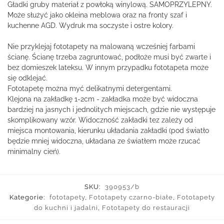
Gładki gruby materiał z powłoką winylową. SAMOPRZYLEPNY.
Może służyć jako okleina meblowa oraz na fronty szaf i
kuchenne AGD. Wydruk ma soczyste i ostre kolory.
Nie przyklejaj fototapety na malowaną wcześniej farbami
ścianę. Ścianę trzeba zagruntować, podłoże musi być zwarte i
bez domieszek lateksu. W innym przypadku fototapeta może
się odklejać.
Fototapetę można myć delikatnymi detergentami.
Klejona na zakładkę 1-2cm - zakładka może być widoczna
bardziej na jasnych i jednolitych miejscach, gdzie nie występuje
skomplikowany wzór. Widoczność zakładki tez zależy od
miejsca montowania, kierunku układania zakładki (pod światło
będzie mniej widoczna, układana ze światłem może rzucać
minimalny cień).
SKU:
390953/b
Kategorie:
fototapety
,
Fototapety czarno-białe
,
Fototapety
do kuchni i jadalni
,
Fototapety do restauracji