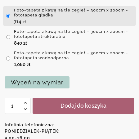
Foto-tapeta z kawą na tle cegieł – 300cm x 200cm -
fototapeta gładka
714
zł
Foto-tapeta z kawą na tle cegieł – 300cm x 200cm -
fototapeta strukturalna
840
zł
Foto-tapeta z kawą na tle cegieł – 300cm x 200cm -
fototapeta wodoodporna
1,080
zł
Wyceń na wymiar
ilość
Dodaj do koszyka
Foto-
tapeta
z
Infolinia telefoniczna:
kawą
PONIEDZIAŁEK-PIĄTEK:
9.00-16.00
na