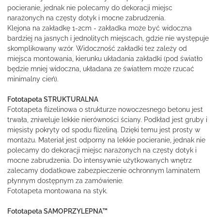
pocieranie, jednak nie polecamy do dekoracji miejsc
narażonych na częsty dotyk i mocne zabrudzenia.
Klejona na zakładkę 1-2cm - zakładka może być widoczna
bardziej na jasnych i jednolitych miejscach, gdzie nie występuje
skomplikowany wzór. Widoczność zakładki tez zależy od
miejsca montowania, kierunku układania zakładki (pod światło
będzie mniej widoczna, układana ze światłem może rzucać
minimalny cień).
Fototapeta STRUKTURALNA
Fototapeta flizelinowa o strukturze nowoczesnego betonu jest
trwała, zniweluje lekkie nierówności ściany. Podkład jest gruby i
mięsisty pokryty od spodu flizeliną. Dzięki temu jest prosty w
montażu. Materiał jest odporny na lekkie pocieranie, jednak nie
polecamy do dekoracji miejsc narażonych na częsty dotyk i
mocne zabrudzenia. Do intensywnie użytkowanych wnętrz
zalecamy dodatkowe zabezpieczenie ochronnym laminatem
płynnym dostępnym za zamówienie.
Fototapeta montowana na styk.
Fototapeta SAMOPRZYLEPNA™