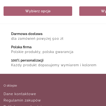
Wybierz opcje
Wy
Darmowa dostawa
dla zamówień powyżej 500 zł
Polska firma
Polskie produkty, polska gwarancja
100% personalizacji
Każdy produkt dopasujemy wymiarem i kolorem
O sklepie
Dane kontaktowe
Regulamin zakupów