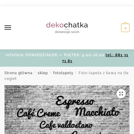
Skip
Skip
to
to
navigation
content
0
Infolinia: PONIEDZIAŁEK — PIĄTEK: 9.00-16.00
tel.: 881 31
71 81
Strona główna
/
sklep
/
fototapety
/
Foto-tapeta z kawą na tle
cegieł