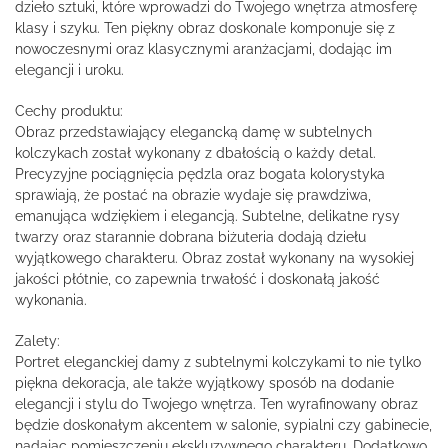
dzieło sztuki, które wprowadzi do Twojego wnętrza atmosferę
klasy i szyku. Ten piękny obraz doskonale komponuje się z
nowoczesnymi oraz klasycznymi aranżacjami, dodając im
elegancji i uroku.
Cechy produktu:
Obraz przedstawiający elegancką damę w subtelnych
kolczykach został wykonany z dbałością o każdy detal.
Precyzyjne pociągnięcia pędzla oraz bogata kolorystyka
sprawiają, że postać na obrazie wydaje się prawdziwa,
emanująca wdziękiem i elegancją. Subtelne, delikatne rysy
twarzy oraz starannie dobrana biżuteria dodają dziełu
wyjątkowego charakteru. Obraz został wykonany na wysokiej
jakości płótnie, co zapewnia trwałość i doskonałą jakość
wykonania.
Zalety:
Portret eleganckiej damy z subtelnymi kolczykami to nie tylko
piękna dekoracja, ale także wyjątkowy sposób na dodanie
elegancji i stylu do Twojego wnętrza. Ten wyrafinowany obraz
będzie doskonałym akcentem w salonie, sypialni czy gabinecie,
nadając pomieszczeniu ekskluzywnego charakteru. Dodatkowo,