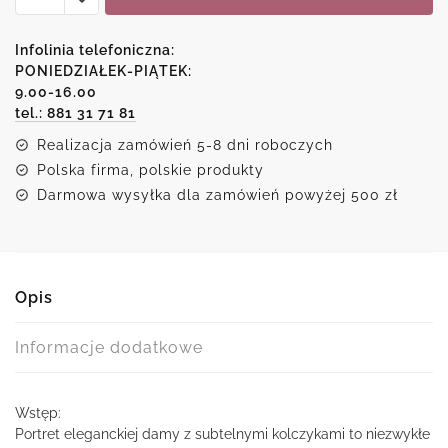
eleganckiej
damy
Infolinia telefoniczna:
z
PONIEDZIAŁEK-PIĄTEK:
9.00-16.00
subtelnymi
tel.: 881 31 71 81
kolczykami
Realizacja zamówień 5-8 dni roboczych
Polska firma, polskie produkty
Darmowa wysyłka dla zamówień powyżej 500 zł
Opis
Informacje dodatkowe
Wstęp:
Portret eleganckiej damy z subtelnymi kolczykami to niezwykłe