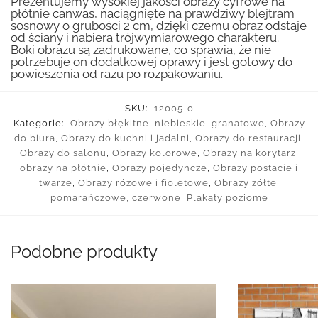
Prezentujemy wysokiej jakości obrazy cyfrowe na
płótnie canwas, naciągnięte na prawdziwy blejtram
sosnowy o grubości 2 cm, dzięki czemu obraz odstaje
od ściany i nabiera trójwymiarowego charakteru.
Boki obrazu są zadrukowane, co sprawia, że nie
potrzebuje on dodatkowej oprawy i jest gotowy do
powieszenia od razu po rozpakowaniu.
SKU:
12005-o
Kategorie:
Obrazy błękitne, niebieskie, granatowe
,
Obrazy
do biura
,
Obrazy do kuchni i jadalni
,
Obrazy do restauracji
,
Obrazy do salonu
,
Obrazy kolorowe
,
Obrazy na korytarz
,
obrazy na płótnie
,
Obrazy pojedyncze
,
Obrazy postacie i
twarze
,
Obrazy różowe i fioletowe
,
Obrazy żółte,
pomarańczowe, czerwone
,
Plakaty poziome
Podobne produkty