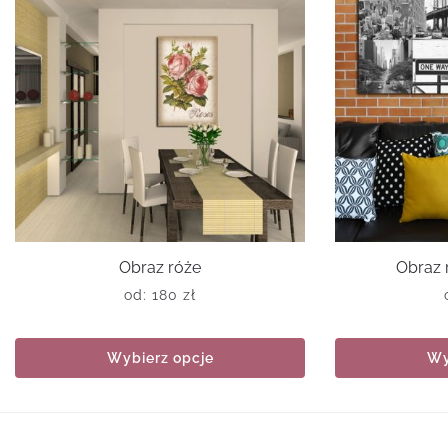
Obraz róże
Obraz 
od:
180
zł
Wybierz opcje
Wy