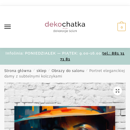
Skip
Skip
to
to
navigation
content
0
Infolinia: PONIEDZIAŁEK — PIĄTEK: 9.00-16.00
tel.: 881 31
71 81
Strona główna
/
sklep
/
Obrazy do salonu
/
Portret eleganckiej
damy z subtelnymi kolczykami