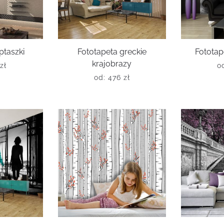
ptaszki
Fototapeta greckie
Fototap
krajobrazy
zł
o
od:
476
zł