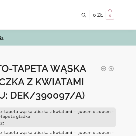
0
ZŁ
0
81
TO-TAPETA WĄSKA
CZKA Z KWIATAMI
U: DEK/390097/A)
o-tapeta wąska uliczka z kwiatami – 300cm x 200cm -
otapeta gładka
4
zł
o-tapeta wąska uliczka z kwiatami – 300cm x 200cm -