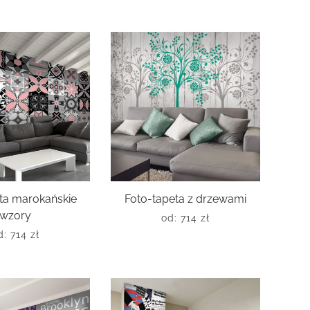
ta marokańskie
Foto-tapeta z drzewami
wzory
od:
714
zł
d:
714
zł