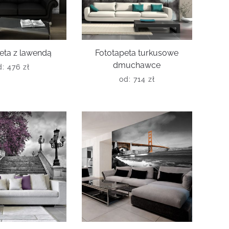
eta z lawendą
Fototapeta turkusowe
dmuchawce
d:
476
zł
od:
714
zł