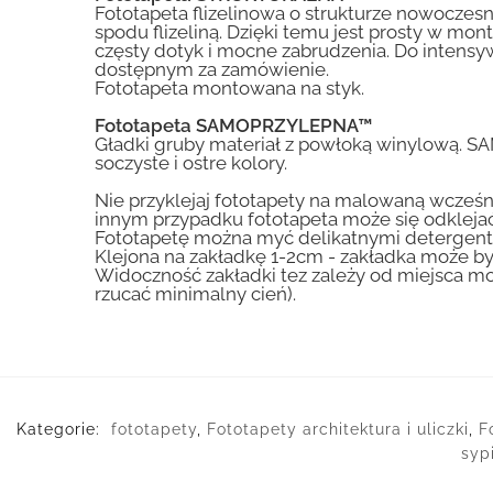
Fototapeta flizelinowa o strukturze nowoczesne
spodu flizeliną. Dzięki temu jest prosty w mon
częsty dotyk i mocne zabrudzenia. Do inte
dostępnym za zamówienie.
Fototapeta montowana na styk.
Fototapeta SAMOPRZYLEPNA™
Gładki gruby materiał z powłoką winylową. S
soczyste i ostre kolory.
Nie przyklejaj fototapety na malowaną wcześn
innym przypadku fototapeta może się odklejać
Fototapetę można myć delikatnymi detergent
Klejona na zakładkę 1-2cm - zakładka może by
Widoczność zakładki tez zależy od miejsca mo
rzucać minimalny cień).
Kategorie:
fototapety
,
Fototapety architektura i uliczki
,
F
sypi