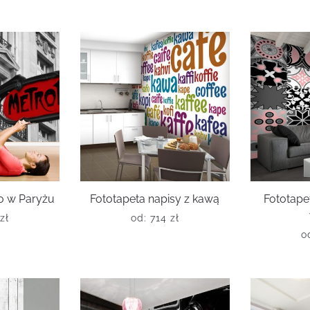
o w Paryżu
Fototapeta napisy z kawą
Fototape
zł
od:
714
zł
o