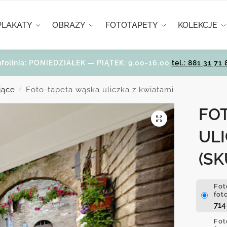
PLAKATY
OBRAZY
FOTOTAPETY
KOLEKCJE
nfolinia: PONIEDZIAŁEK — PIĄTEK: 9.00-16.00
tel.: 881 31 71 
jące
Foto-tapeta wąska uliczka z kwiatami
/
FO
ULI
(SK
Fot
fot
71
Fot