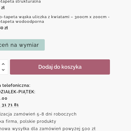
otapeta strukturalna
0
zł
o-tapeta wąska uliczka z kwiatami – 300cm x 200cm -
otapeta wodoodporna
80
zł
eń na wymiar
Dodaj do koszyka
a telefoniczna:
a
ZIAŁEK-PIĄTEK:
6.00
1 31 71 81
mi
izacja zamówień 5-8 dni roboczych
ka firma, polskie produkty
owa wysyłka dla zamówień powyżej 500 zł