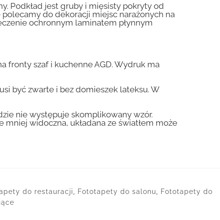
y. Podkład jest gruby i mięsisty pokryty od
nie polecamy do dekoracji miejsc narażonych na
pieczenie ochronnym laminatem płynnym
a fronty szaf i kuchenne AGD. Wydruk ma
usi być zwarte i bez domieszek lateksu. W
gdzie nie występuje skomplikowany wzór.
zie mniej widoczna, układana ze światłem może
apety do restauracji
,
Fototapety do salonu
,
Fototapety do
jące