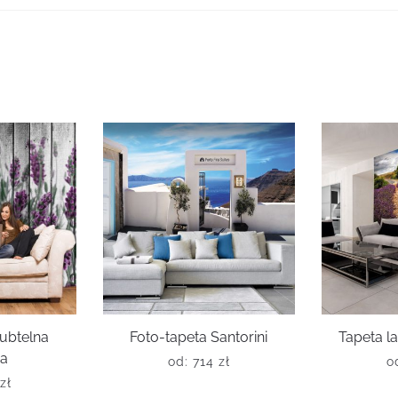
subtelna
Foto-tapeta Santorini
Tapeta 
da
od:
714
zł
o
zł