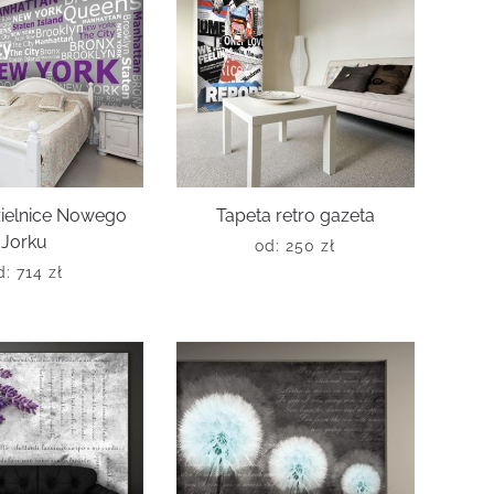
zielnice Nowego
Tapeta retro gazeta
Jorku
od:
250
zł
d:
714
zł