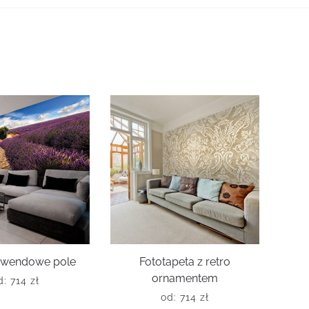
lawendowe pole
Fototapeta z retro
ornamentem
d:
714
zł
od:
714
zł