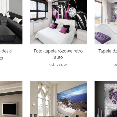
 deski
Foto-tapeta różowe retro
Tapeta d
auto
zł
od:
714
zł
o