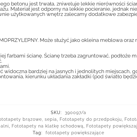
go betonu jest trwała, zniweluje lekkie nierówności ścian
tażu. Materiał jest odporny na lekkie pocieranie, jednak 
nsywnie użytkowanych wnętrz zalecamy dodatkowe zabez
AMOPRZYLEPNY. Może służyć jako okleina meblowa oraz n
iej farbami ścianę. Ścianę trzeba zagruntować, podłoże m
.
ami.
ć widoczna bardziej na jasnych i jednolitych miejscach, 
ntowania, kierunku układania zakładki (pod światło będ
SKU:
390097/a
ototapety brązowe, sepia
,
Fototapety do przedpokoju
,
Fotot
alni
,
Fototapety na klatkę schodową
,
Fototapety powiększa
Tag:
fototapety powiększające