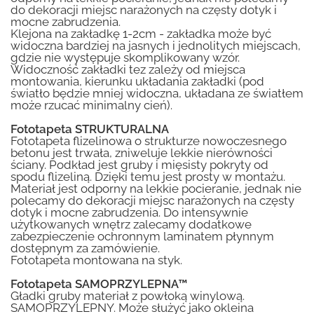
do dekoracji miejsc narażonych na częsty dotyk i
mocne zabrudzenia.
Klejona na zakładkę 1-2cm - zakładka może być
widoczna bardziej na jasnych i jednolitych miejscach,
gdzie nie występuje skomplikowany wzór.
Widoczność zakładki tez zależy od miejsca
montowania, kierunku układania zakładki (pod
światło będzie mniej widoczna, układana ze światłem
może rzucać minimalny cień).
Fototapeta STRUKTURALNA
Fototapeta flizelinowa o strukturze nowoczesnego
betonu jest trwała, zniweluje lekkie nierówności
ściany. Podkład jest gruby i mięsisty pokryty od
spodu flizeliną. Dzięki temu jest prosty w montażu.
Materiał jest odporny na lekkie pocieranie, jednak nie
polecamy do dekoracji miejsc narażonych na częsty
dotyk i mocne zabrudzenia. Do intensywnie
użytkowanych wnętrz zalecamy dodatkowe
zabezpieczenie ochronnym laminatem płynnym
dostępnym za zamówienie.
Fototapeta montowana na styk.
Fototapeta SAMOPRZYLEPNA™
Gładki gruby materiał z powłoką winylową.
SAMOPRZYLEPNY. Może służyć jako okleina