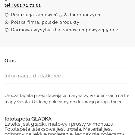
tel.: 881 31 71 81
na
tle
Realizacja zamówień 5-8 dni roboczych
oceanów
Polska firma, polskie produkty
Darmowa wysyłka dla zamówień powyżej 500 zł
Opis
Informacje dodatkowe
Urocza tapeta przedstawiająca marynarzy w łódeczkach na tle
mapy świata. Ozdobę polecamy do dekoracji pokoju dzieci.
fototapeta GŁADKA
Lateks jest gładki, matowy i prosty w montażu.
Fototapeta lateksowa jest trwała. Materiał jest
odporny na lekkie pocieranie, jednak nie polecamy