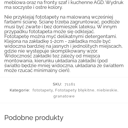
meblowa oraz na fronty szaf i kuchenne AGD. Wydruk
ma soczyste i ostre kolory.
Nie przyklejaj fototapety na malowaną wcześniej
farbami ścianę. Ścianę trzeba zagruntować, podłoże
musi być zwarte i bez domieszek lateksu. W innym
przypadku fototapeta może się odklejać.
Fototapetę można myć delikatnymi detergentami.
Klejona na zakładkę 1-2cm - zakładka może być
widoczna bardziej na jasnych i jednolitych miejscach,
gdzie nie występuje skomplikowany wzór.
Widoczność zakładki tez zależy od miejsca
montowania, kierunku układania zakładki (pod
światło będzie mniej widoczna, układana ze światłem
może rzucać minimalny cień).
SKU:
71161
Kategorie:
fototapety
,
Fototapety błękitne, niebieskie,
granatowe
Podobne produkty