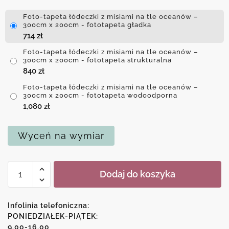
Foto-tapeta łódeczki z misiami na tle oceanów –
300cm x 200cm - fototapeta gładka
714
zł
Foto-tapeta łódeczki z misiami na tle oceanów –
300cm x 200cm - fototapeta strukturalna
840
zł
Foto-tapeta łódeczki z misiami na tle oceanów –
300cm x 200cm - fototapeta wodoodporna
1,080
zł
Wyceń na wymiar
ilość
Dodaj do koszyka
Foto-
tapeta
łódeczki
Infolinia telefoniczna:
z
PONIEDZIAŁEK-PIĄTEK:
9.00-16.00
misiami