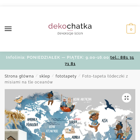
Skip
Skip
to
to
navigation
content
0
Infolinia: PONIEDZIAŁEK — PIĄTEK: 9.00-16.00
tel.: 881 31
71 81
Strona główna
/
sklep
/
fototapety
/
Foto-tapeta łódeczki z
misiami na tle oceanów