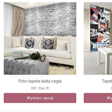
Foto-tapeta biała cegła
Tapet
od:
714
zł
Wybierz opcje
Wy