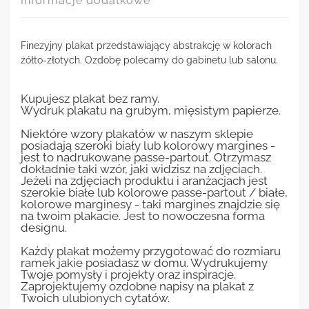
Informacje dodatkowe
Finezyjny plakat przedstawiający abstrakcję w kolorach
żółto-złotych. Ozdobę polecamy do gabinetu lub salonu.
Kupujesz plakat bez ramy.
Wydruk plakatu na grubym, mięsistym papierze.
Niektóre wzory plakatów w naszym sklepie
posiadają szeroki biały lub kolorowy margines -
jest to nadrukowane passe-partout. Otrzymasz
dokładnie taki wzór, jaki widzisz na zdjęciach.
Jeżeli na zdjęciach produktu i aranżacjach jest
szerokie białe lub kolorowe passe-partout / białe,
kolorowe marginesy - taki margines znajdzie się
na twoim plakacie. Jest to nowoczesna forma
designu.
Każdy plakat możemy przygotować do rozmiaru
ramek jakie posiadasz w domu. Wydrukujemy
Twoje pomysły i projekty oraz inspiracje.
Zaprojektujemy ozdobne napisy na plakat z
Twoich ulubionych cytatów.