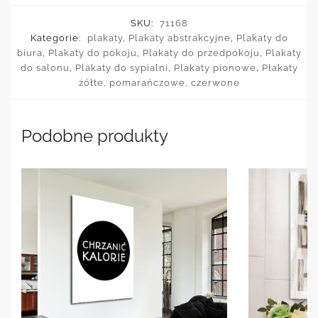
SKU:
71168
Kategorie:
plakaty
,
Plakaty abstrakcyjne
,
Plakaty do
biura
,
Plakaty do pokoju
,
Plakaty do przedpokoju
,
Plakaty
do salonu
,
Plakaty do sypialni
,
Plakaty pionowe
,
Plakaty
żółte, pomarańczowe, czerwone
Podobne produkty