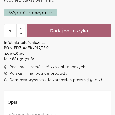
Kupujesz plakat bez ramy.
Wyceń na wymiar
ilość
Dodaj do koszyka
Plakat
abstrakcyjna
kompozycja
Infolinia telefoniczna:
z
PONIEDZIAŁEK-PIĄTEK:
marmurem
9.00-16.00
tel.: 881 31 71 81
Realizacja zamówień 5-8 dni roboczych
Polska firma, polskie produkty
Darmowa wysyłka dla zamówień powyżej 500 zł
Opis