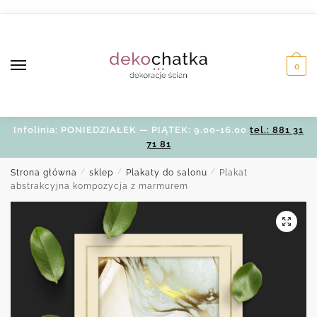
Skip
Skip
to
to
navigation
content
0
Infolinia: PONIEDZIAŁEK — PIĄTEK: 9.00-16.00
tel.: 881 31
71 81
Strona główna
/
sklep
/
Plakaty do salonu
/
Plakat
abstrakcyjna kompozycja z marmurem