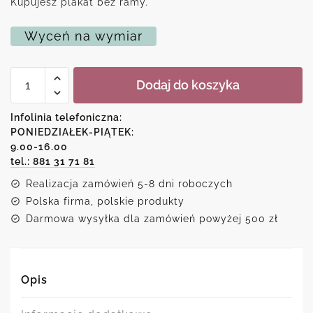
Kupujesz plakat bez ramy.
Wyceń na wymiar
ilość
Dodaj do koszyka
Dziecięcy
plakat
-
Infolinia telefoniczna:
Pies
PONIEDZIAŁEK-PIĄTEK:
z
9.00-16.00
popcornem
tel.: 881 31 71 81
Realizacja zamówień 5-8 dni roboczych
Polska firma, polskie produkty
Darmowa wysyłka dla zamówień powyżej 500 zł
Opis