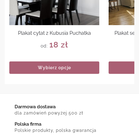
Plakat cytat z Kubusia Puchatka
Plakat sen
18
zł
od:
Wybierz opcje
Darmowa dostawa
dla zamówień powyżej 500 zł
Polska firma
Polskie produkty, polska gwarancja