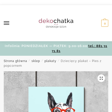
Skip
Skip
to
to
navigation
content
0
Infolinia: PONIEDZIAŁEK — PIĄTEK: 9.00-16.00
tel.: 881 31
71 81
Strona główna
/
sklep
/
plakaty
/
Dziecięcy plakat – Pies z
popcornem