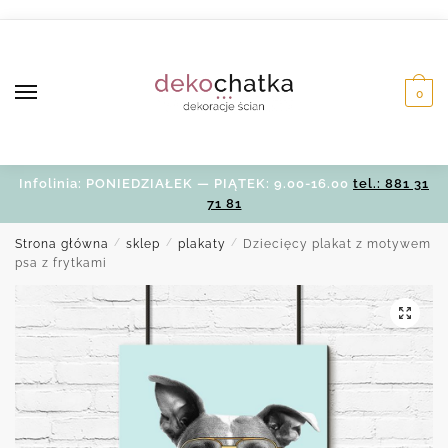
Skip
Skip
to
to
navigation
content
0
Infolinia: PONIEDZIAŁEK — PIĄTEK: 9.00-16.00
tel.: 881 31
71 81
Strona główna
/
sklep
/
plakaty
/
Dziecięcy plakat z motywem
psa z frytkami