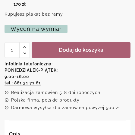
170
zł
Kupujesz plakat bez ramy.
Wyceń na wymiar
ilość
Dodaj do koszyka
Dziecięcy
plakat
z
Infolinia telefoniczna:
motywem
PONIEDZIAŁEK-PIĄTEK:
psa
9.00-16.00
z
frytkami
tel.: 881 31 71 81
Realizacja zamówień 5-8 dni roboczych
Polska firma, polskie produkty
Darmowa wysyłka dla zamówień powyżej 500 zł
Opis