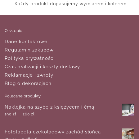
Każdy produkt dopasujemy wymiarem i kolorem
O sklepie
Dane kontaktowe
Regulamin zakupów
Polityka prywatności
Czas realizacji i koszty dostawy
Reklamacje i zwroty
Blog o dekoracjach
Polecane produkty
Naklejka na szybę z księżycem i ćmą
–
190
zł
260
zł
Fototapeta czekoladowy zachód słońca
–
714
zł
1,080
zł