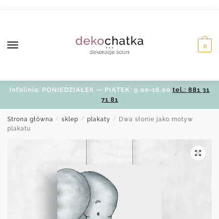
Skip
Skip
to
to
navigation
content
0
Infolinia: PONIEDZIAŁEK — PIĄTEK: 9.00-16.00
tel.: 881 31
71 81
Strona główna
/
sklep
/
plakaty
/
Dwa słonie jako motyw
plakatu