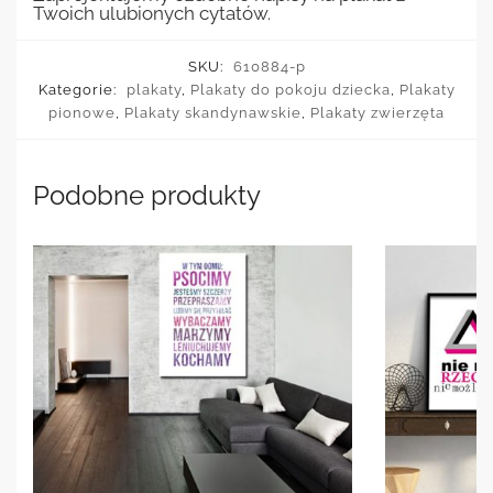
Twoich ulubionych cytatów.
SKU:
610884-p
Kategorie:
plakaty
,
Plakaty do pokoju dziecka
,
Plakaty
pionowe
,
Plakaty skandynawskie
,
Plakaty zwierzęta
Podobne produkty