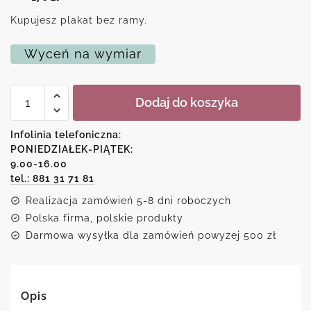
Kupujesz plakat bez ramy.
Wyceń na wymiar
ilość
Dodaj do koszyka
Dwa
słonie
jako
Infolinia telefoniczna:
motyw
PONIEDZIAŁEK-PIĄTEK:
plakatu
9.00-16.00
tel.: 881 31 71 81
Realizacja zamówień 5-8 dni roboczych
Polska firma, polskie produkty
Darmowa wysyłka dla zamówień powyżej 500 zł
Opis