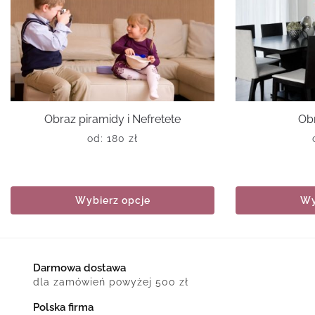
Obraz piramidy i Nefretete
Obr
od:
180
zł
Wybierz opcje
Wy
Darmowa dostawa
dla zamówień powyżej 500 zł
Polska firma