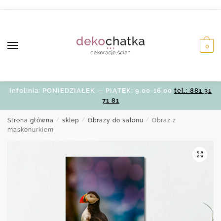
Skip
Skip
to
to
navigation
content
0
Infolinia: PONIEDZIAŁEK — PIĄTEK: 9.00-16.00
tel.: 881 31
71 81
Strona główna
/
sklep
/
Obrazy do salonu
/
Obraz z
maskonurkiem