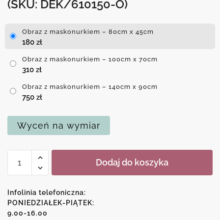
(SKU: DEK/610150-O)
Obraz z maskonurkiem – 80cm x 45cm
180
zł
Obraz z maskonurkiem – 100cm x 70cm
310
zł
Obraz z maskonurkiem – 140cm x 90cm
750
zł
Wyceń na wymiar
ilość
Dodaj do koszyka
Obraz
z
maskonurkiem
Infolinia telefoniczna:
PONIEDZIAŁEK-PIĄTEK:
9.00-16.00