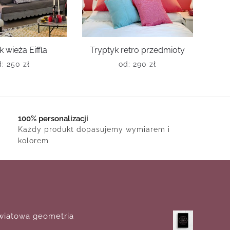
k wieża Eiffla
Tryptyk retro przedmioty
d:
250
zł
od:
290
zł
100% personalizacji
Każdy produkt dopasujemy wymiarem i
kolorem
wiatowa geometria