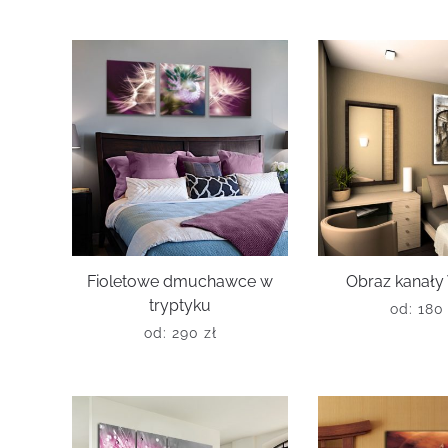
Fioletowe dmuchawce w
Obraz kanały
tryptyku
od:
18
od:
290
zł