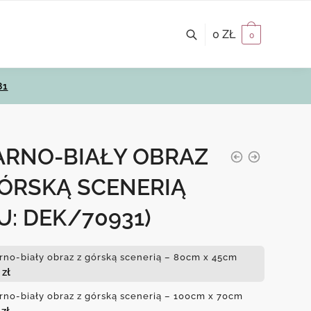
0
ZŁ
0
81
ARNO-BIAŁY OBRAZ
GÓRSKĄ SCENERIĄ
U: DEK/70931)
rno-biały obraz z górską scenerią – 80cm x 45cm
0
zł
rno-biały obraz z górską scenerią – 100cm x 70cm
0
zł