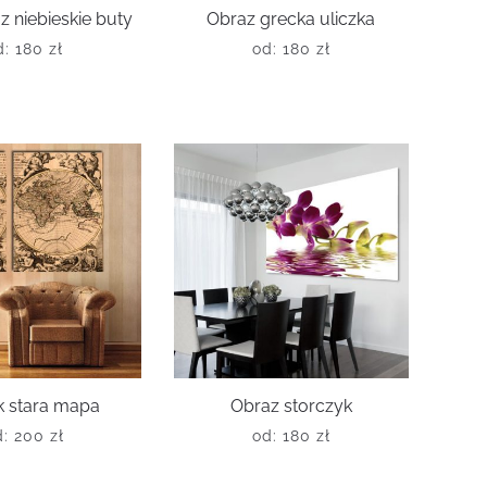
z niebieskie buty
Obraz grecka uliczka
d:
180
zł
od:
180
zł
k stara mapa
Obraz storczyk
d:
200
zł
od:
180
zł