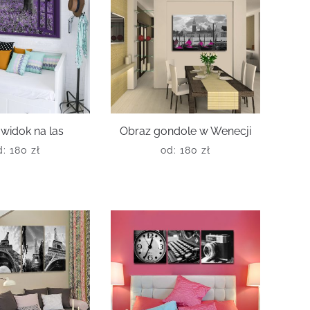
widok na las
Obraz gondole w Wenecji
d:
180
zł
od:
180
zł