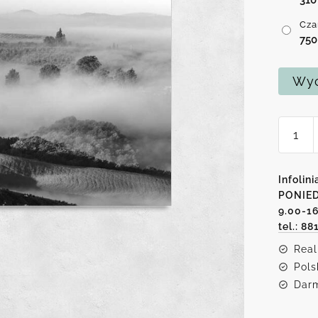
Cza
75
Wyc
ilość
Czarn
biały
obraz
Infolini
z
PONIED
9.00-1
górską
tel.: 88
scener
Real
Pols
Darm