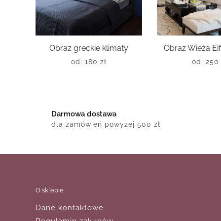
Obraz greckie klimaty
Obraz Wieża Eiff
od:
180
zł
od:
25
Darmowa dostawa
dla zamówień powyżej 500 zł
O sklepie
Dane kontaktowe