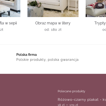
la w sepii
Obraz mapa w litery
Trypty
0
zł
od:
180
zł
o
Polska firma
Polskie produkty, polska gwarancja
Polecane produkty
Różowo-czarny plakat - k
–
18
zł
170
zł