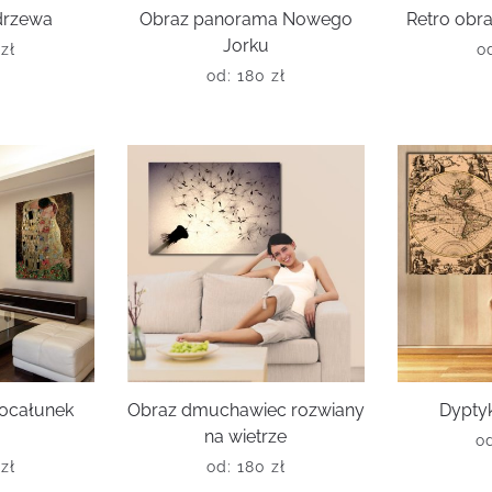
drzewa
Obraz panorama Nowego
Retro obra
Jorku
0
zł
o
od:
180
zł
ocałunek
Obraz dmuchawiec rozwiany
Dypty
a
na wietrze
o
0
zł
od:
180
zł