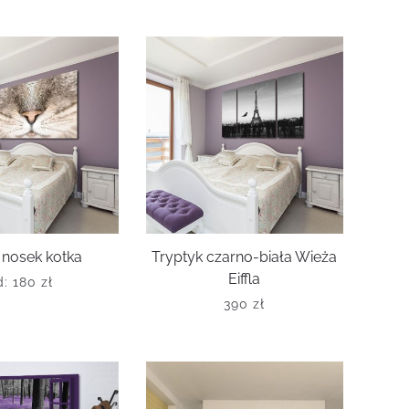
 nosek kotka
Tryptyk czarno-biała Wieża
Eiffla
d:
180
zł
390
zł