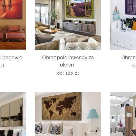
 i bogowie
Obraz pole lawendy za
Obraz 
oknem
0
zł
o
od:
180
zł