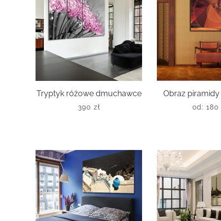
Tryptyk różowe dmuchawce
Obraz piramidy
390
zł
od:
18