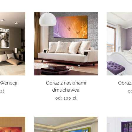
 Wenecji
Obraz z nasionami
Obraz
dmuchawca
0
zł
o
od:
180
zł