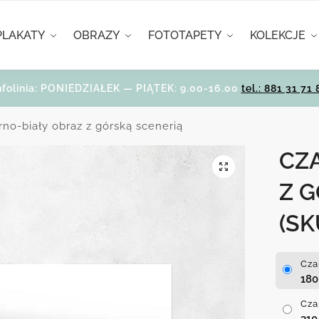
PLAKATY
OBRAZY
FOTOTAPETY
KOLEKCJE
nfolinia: PONIEDZIAŁEK — PIĄTEK: 9.00-16.00
tel.: 881 31 71 
rno-biały obraz z górską scenerią
CZ
Z 
(SK
Cza
18
Cza
31