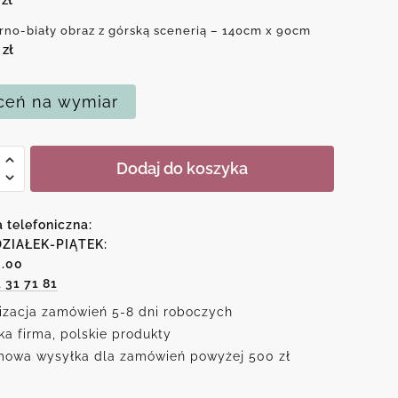
rno-biały obraz z górską scenerią – 140cm x 90cm
0
zł
eń na wymiar
Dodaj do koszyka
o-
a telefoniczna:
ZIAŁEK-PIĄTEK:
6.00
1 31 71 81
ią
izacja zamówień 5-8 dni roboczych
ka firma, polskie produkty
owa wysyłka dla zamówień powyżej 500 zł