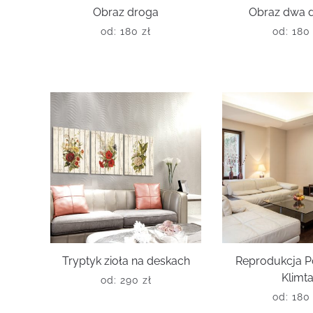
Obraz droga
Obraz dwa 
od:
180
zł
od:
18
Tryptyk zioła na deskach
Reprodukcja P
Klimt
od:
290
zł
od:
18