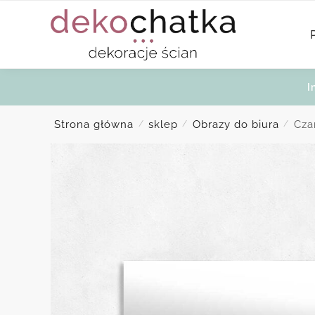
Skip
Skip
to
to
navigation
content
I
Strona główna
sklep
Obrazy do biura
Cza
/
/
/