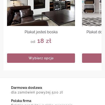
Plakat jesteś boska
Plakat do n
18
zł
od:
Wybierz opcje
Darmowa dostawa
dla zamówień powyżej 500 zł
Polska firma