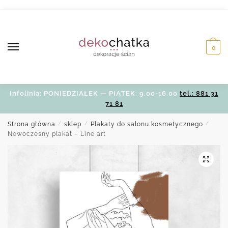
Skip
Skip
to
to
navigation
content
0
Infolinia: PONIEDZIAŁEK — PIĄTEK: 9.00-16.00
tel.: 881 31
71 81
Strona główna
/
sklep
/
Plakaty do salonu kosmetycznego
/
Nowoczesny plakat – Line art