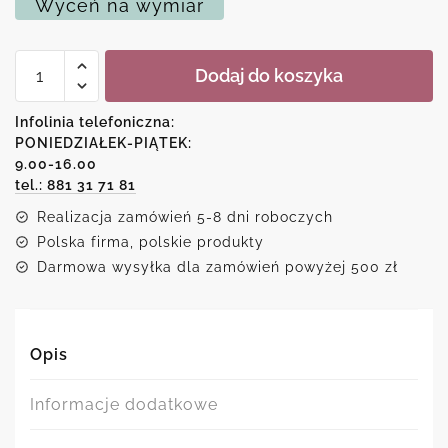
Wyceń na wymiar
ilość
Dodaj do koszyka
Nowoczesny
plakat
-
Infolinia telefoniczna:
Line
PONIEDZIAŁEK-PIĄTEK:
art
9.00-16.00
tel.: 881 31 71 81
Realizacja zamówień 5-8 dni roboczych
Polska firma, polskie produkty
Darmowa wysyłka dla zamówień powyżej 500 zł
Opis
Informacje dodatkowe