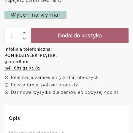
Kupujesz plakat bez ramy.
Wyceń na wymiar
ilość
Dodaj do koszyka
Abstrakcyjny
plakat
w
Infolinia telefoniczna:
kolorze
PONIEDZIAŁEK-PIĄTEK:
turkusowym
9.00-16.00
tel.: 881 31 71 81
Realizacja zamówień 5-8 dni roboczych
Polska firma, polskie produkty
Darmowa wysyłka dla zamówień powyżej 500 zł
Opis