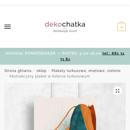
Skip
Skip
to
to
navigation
content
0
Infolinia: PONIEDZIAŁEK — PIĄTEK: 9.00-16.00
tel.: 881 31
71 81
Strona główna
/
sklep
/
Plakaty turkusowe, miętowe, zielone
/
Abstrakcyjny plakat w kolorze turkusowym