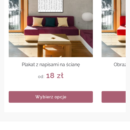
Plakat z napisami na ścianę
Obraz c
18
zł
od:
Wybierz opcje