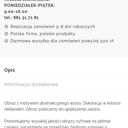
niebieskim
PONIEDZIAŁEK-PIĄTEK:
9.00-16.00
wzorem
tel.: 881 31 71 81
Realizacja zamówień 5-8 dni roboczych
Polska firma, polskie produkty
Darmowa wysyłka dla zamówień powyżej 500 zł
Opis
Informacje dodatkowe
Obraz z motywem abstrakcyjnego wzoru. Dekoracja w kolorze
niebieskim. Obraz polecamy do upiększenia salonu.
Prezentujemy wysokiej jakości obrazy cyfrowe na płótnie
canwas, naciągnięte na prawdziwy blejtram sosnowy o