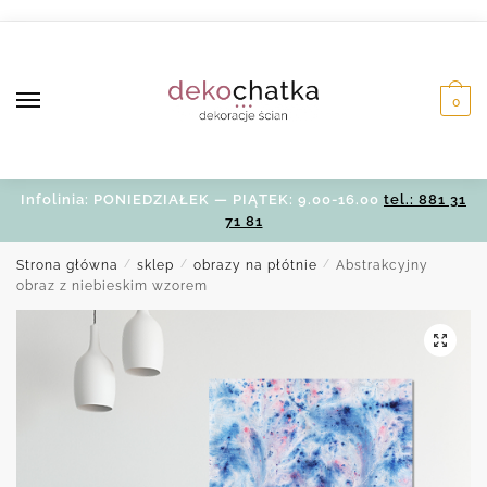
Skip
Skip
to
to
navigation
content
0
Infolinia: PONIEDZIAŁEK — PIĄTEK: 9.00-16.00
tel.: 881 31
71 81
Strona główna
/
sklep
/
obrazy na płótnie
/
Abstrakcyjny
obraz z niebieskim wzorem