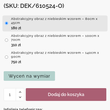
(SKU: DEK/610524-O)
Abstrakcyjny obraz z niebieskim wzorem – 80cm x
45cm
180
zł
Abstrakcyjny obraz z niebieskim wzorem – 100cm x
70cm
310
zł
Abstrakcyjny obraz z niebieskim wzorem – 140cm x
90cm
750
zł
Wyceń na wymiar
ilość
Dodaj do koszyka
Abstrakcyjny
obraz
z
Infolinia telefoniczna: