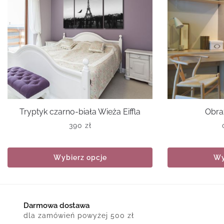
Tryptyk czarno-biała Wieża Eiffla
Obra
390
zł
Wybierz opcje
Wy
Darmowa dostawa
dla zamówień powyżej 500 zł