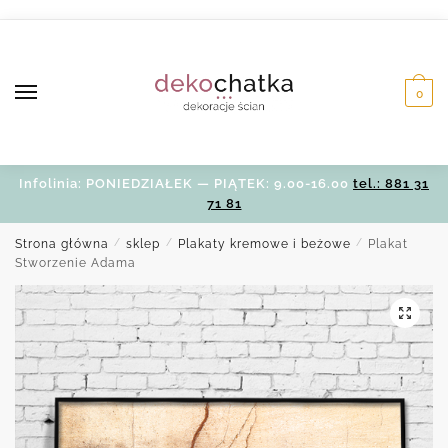
Skip
Skip
to
to
navigation
content
0
Infolinia: PONIEDZIAŁEK — PIĄTEK: 9.00-16.00
tel.: 881 31
71 81
Strona główna
/
sklep
/
Plakaty kremowe i beżowe
/
Plakat
Stworzenie Adama