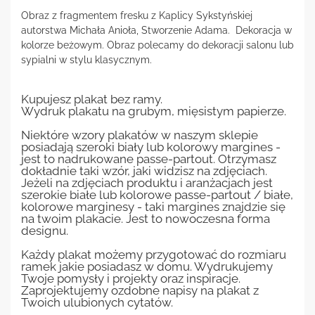
Obraz z fragmentem fresku z Kaplicy Sykstyńskiej
autorstwa Michała Anioła, Stworzenie Adama. Dekoracja w
kolorze beżowym. Obraz polecamy do dekoracji salonu lub
sypialni w stylu klasycznym.
Kupujesz plakat bez ramy.
Wydruk plakatu na grubym, mięsistym papierze.
Niektóre wzory plakatów w naszym sklepie
posiadają szeroki biały lub kolorowy margines -
jest to nadrukowane passe-partout. Otrzymasz
dokładnie taki wzór, jaki widzisz na zdjęciach.
Jeżeli na zdjęciach produktu i aranżacjach jest
szerokie białe lub kolorowe passe-partout / białe,
kolorowe marginesy - taki margines znajdzie się
na twoim plakacie. Jest to nowoczesna forma
designu.
Każdy plakat możemy przygotować do rozmiaru
ramek jakie posiadasz w domu. Wydrukujemy
Twoje pomysły i projekty oraz inspiracje.
Zaprojektujemy ozdobne napisy na plakat z
Twoich ulubionych cytatów.