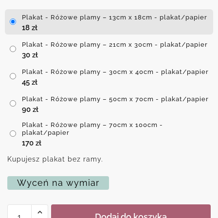
Plakat - Różowe plamy – 13cm x 18cm - plakat/papier
18
zł
Plakat - Różowe plamy – 21cm x 30cm - plakat/papier
30
zł
Plakat - Różowe plamy – 30cm x 40cm - plakat/papier
45
zł
Plakat - Różowe plamy – 50cm x 70cm - plakat/papier
90
zł
Plakat - Różowe plamy – 70cm x 100cm -
plakat/papier
170
zł
Kupujesz plakat bez ramy.
Wyceń na wymiar
ilość
Dodaj do koszyka
Plakat