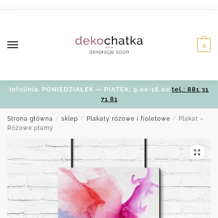
Skip
Skip
to
to
navigation
content
0
Infolinia: PONIEDZIAŁEK — PIĄTEK: 9.00-16.00
tel.: 881 31
71 81
Strona główna
/
sklep
/
Plakaty różowe i fioletowe
/
Plakat –
Różowe plamy