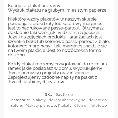
Kupujesz plakat bez ramy.
Wydruk plakatu na grubym, mięsistym papierze.
Niektóre wzory plakatów w naszym sklepie
posiadają szeroki biały lub kolorowy margines -
jest to nadrukowane passe-partout. Otrzymasz
dokładnie taki wzór, jaki widzisz na zdjęciach.
Jeżeli na zdjęciach produktu i aranżacjach jest
szerokie białe lub kolorowe passe-partout / białe,
kolorowe marginesy - taki margines znajdzie się
na twoim plakacie. Jest to nowoczesna forma
designu.
Każdy plakat możemy przygotować do rozmiaru
ramek jakie posiadasz w domu. Wydrukujemy
Twoje pomysły i projekty oraz inspiracje.
Zaprojektujemy ozdobne napisy na plakat z
Twoich ulubionych cytatów.
SKU:
620873-p
Kategorie:
plakaty
,
Plakaty abstrakcyjne
,
Plakaty do
salonu
,
Plakaty pionowe
,
Plakaty różowe i fioletowe