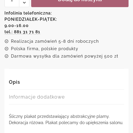
-
Różowe
Infolinia telefoniczna:
plamy
PONIEDZIAŁEK-PIĄTEK:
9.00-16.00
tel.: 881 31 71 81
Realizacja zamówień 5-8 dni roboczych
Polska firma, polskie produkty
Darmowa wysyłka dla zamówień powyżej 500 zł
Opis
Informacje dodatkowe
Śliczny plakat przedstawiający abstrakcyjne plamy.
Dekoracja różowa. Plakat polecamy do upiększenia salonu.