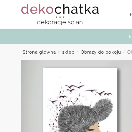
Skip
Skip
to
to
navigation
content
I
Strona główna
sklep
Obrazy do pokoju
O
/
/
/