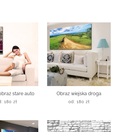
braz stare auto
Obraz wiejska droga
d:
180
zł
od:
180
zł