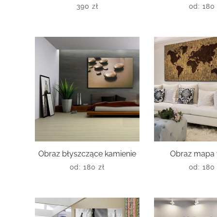
390
zł
od:
18
Obraz błyszczące kamienie
Obraz mapa w
od:
180
zł
od:
18