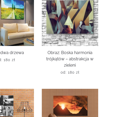
 dwa drzewa
Obraz: Boska harmonia
trójkątów – abstrakcja w
d:
180
zł
zieleni
od:
180
zł