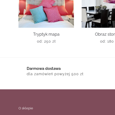
Tryptyk mapa
Obraz sto
od:
250
zł
od:
18
Darmowa dostawa
dla zamówień powyżej 500 zł
O sklepie