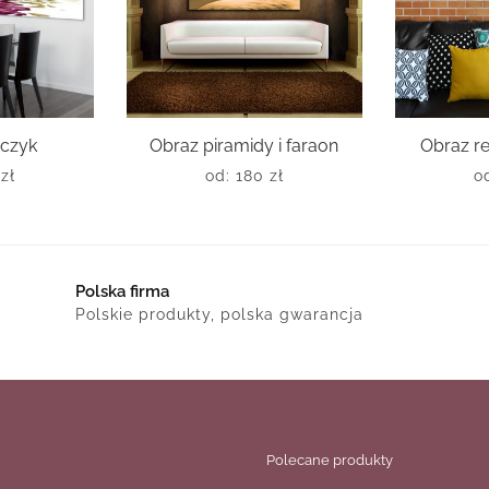
rczyk
Obraz piramidy i faraon
Obraz r
0
zł
od:
180
zł
o
Polska firma
Polskie produkty, polska gwarancja
Polecane produkty