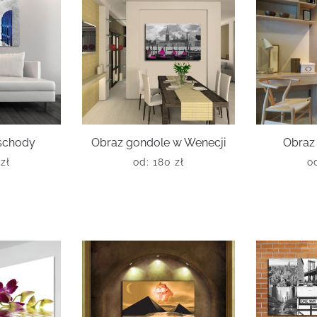
 schody
Obraz gondole w Wenecji
Obraz
0
zł
od:
180
zł
o