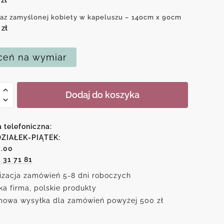
az zamyślonej kobiety w kapeluszu – 140cm x 90cm
0
zł
eń na wymiar
Dodaj do koszyka
onej
y
a telefoniczna:
ZIAŁEK-PIĄTEK:
6.00
szu
1 31 71 81
izacja zamówień 5-8 dni roboczych
ka firma, polskie produkty
owa wysyłka dla zamówień powyżej 500 zł