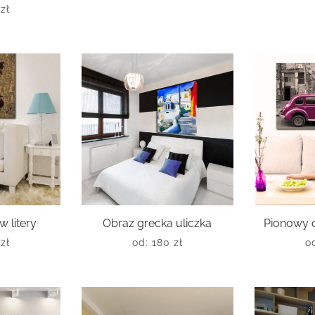
0
zł
 litery
Obraz grecka uliczka
Pionowy o
0
zł
od:
180
zł
o