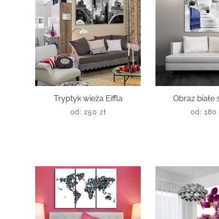
Tryptyk wieża Eiffla
Obraz białe
od:
250
zł
od:
18