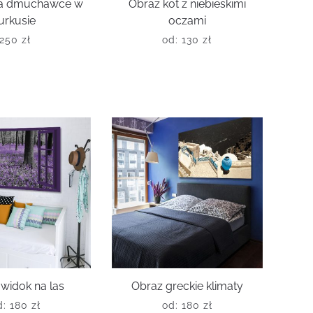
a dmuchawce w
Obraz kot z niebieskimi
urkusie
oczami
250
zł
od:
130
zł
widok na las
Obraz greckie klimaty
d:
180
zł
od:
180
zł