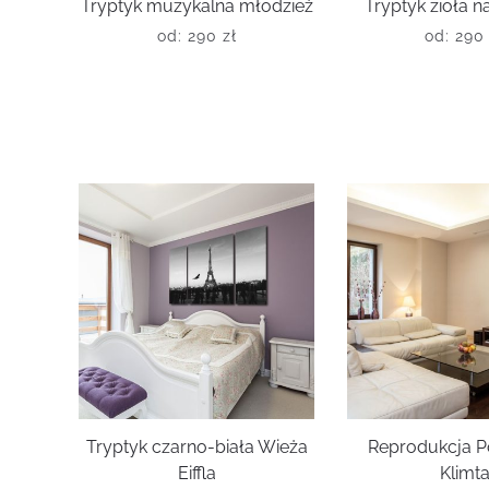
Tryptyk muzykalna młodzież
Tryptyk zioła 
od:
290
zł
od:
29
Tryptyk czarno-biała Wieża
Reprodukcja P
Eiffla
Klimt