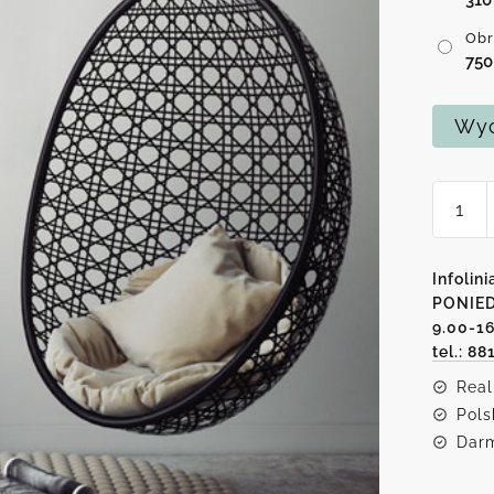
Obr
75
Wyc
ilość
Obraz
zamyśl
kobiet
Infolini
w
PONIED
9.00-1
kapelu
tel.: 88
Real
Pols
Darm