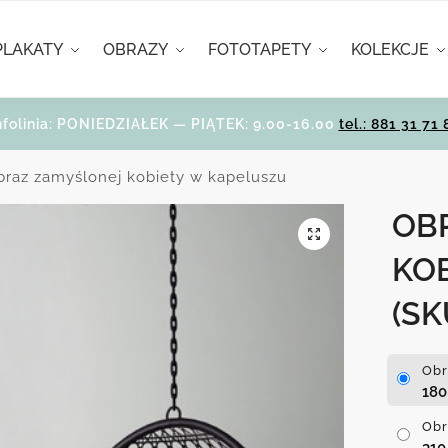
PLAKATY
OBRAZY
FOTOTAPETY
KOLEKCJE
nfolinia: PONIEDZIAŁEK — PIĄTEK: 9.00-16.00
tel.: 881 31 71 
braz zamyślonej kobiety w kapeluszu
OB
KO
(SK
Obr
18
Obr
31