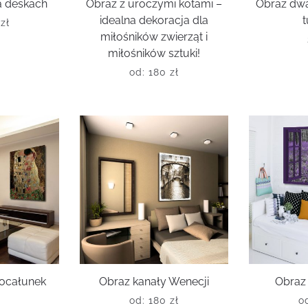
na deskach
Obraz z uroczymi kotami –
Obraz dw
idealna dekoracja dla
t
0
zł
miłośników zwierząt i
miłośników sztuki!
od:
180
zł
ocałunek
Obraz kanały Wenecji
Obraz 
a
od:
180
zł
o