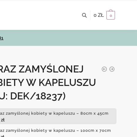
0
ZŁ
0
81
RAZ ZAMYŚLONEJ
BIETY W KAPELUSZU
U: DEK/18237)
az zamyślonej kobiety w kapeluszu – 80cm x 45cm
0
zł
az zamyślonej kobiety w kapeluszu – 100cm x 70cm
0
zł