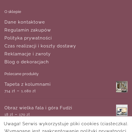
O sklepie
Dane kontaktowe
Regulamin zakupów
Polityka prywatności
Czas realizacji i koszty dostawy
Reklamacje i zwroty
Blog o dekoracjach
Polecane produkty
Tapeta z kolumnami
–
714
zł
1,080
zł
Obraz wielka fala i góra Fudżi
–
18
zł
170
zł
Uwaga! Serwis wykorzystuje pliki cookies (ciasteczka).
Wymagane jest zaakceptowanie polityki prywatności.
Geometryczny plakat z kwiatami