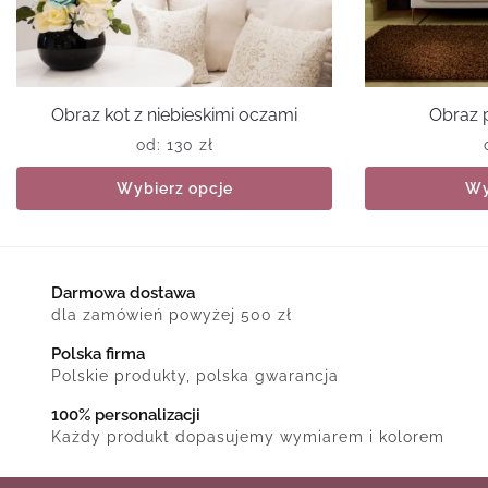
Obraz kot z niebieskimi oczami
Obraz p
od:
130
zł
Wybierz opcje
Wy
Darmowa dostawa
dla zamówień powyżej 500 zł
Polska firma
Polskie produkty, polska gwarancja
100% personalizacji
Każdy produkt dopasujemy wymiarem i kolorem