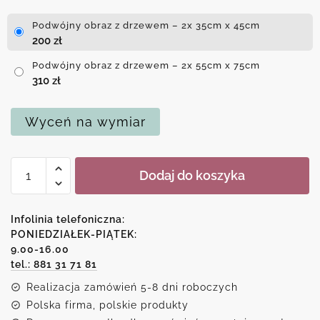
Podwójny obraz z drzewem – 2x 35cm x 45cm
200
zł
Podwójny obraz z drzewem – 2x 55cm x 75cm
310
zł
Wyceń na wymiar
ilość
Dodaj do koszyka
Podwójny
obraz
z
Infolinia telefoniczna:
drzewem
PONIEDZIAŁEK-PIĄTEK:
9.00-16.00
tel.: 881 31 71 81
Realizacja zamówień 5-8 dni roboczych
Polska firma, polskie produkty