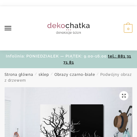
Skip
Skip
to
to
navigation
content
0
Infolinia: PONIEDZIAŁEK — PIĄTEK: 9.00-16.00
tel.: 881 31
71 81
Strona główna
/
sklep
/
Obrazy czarno-białe
/
Podwójny obraz
z drzewem