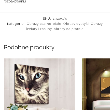
rozpakowaniu.
SKU:
19405/c
Kategorie:
Obrazy czarno-białe
,
Obrazy dyptyki
,
Obrazy
kwiaty i rośliny
,
obrazy na płótnie
Podobne produkty