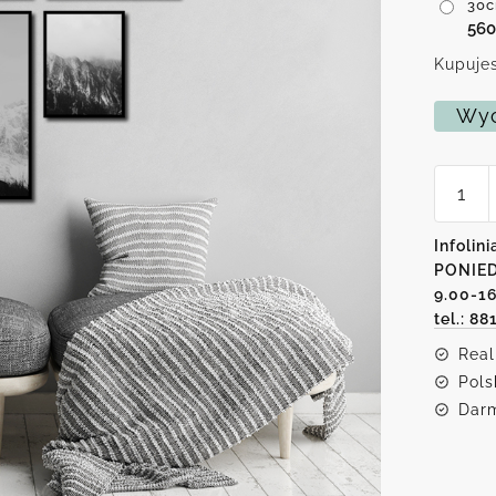
30c
56
Kupujes
Wyc
ilość
Zestaw
plakat
z
Infolini
cytate
PONIED
Osho
9.00-1
tel.: 88
Real
Pols
Darm