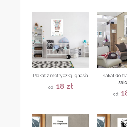
Plakat z metryczką Ignasia
Plakat do f
sal
18
zł
od:
1
od: