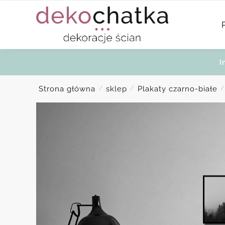
Skip
Skip
to
to
navigation
content
I
Strona główna
sklep
Plakaty czarno-białe
/
/
/