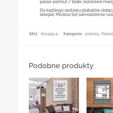
passe-partout / białe, kolorowe marg
Do każdego zestawu plakatów dołącz
sklepie. Możesz też samodzielnie r
SKU:
610429-p
Kategorie:
plakaty
,
Plakat
Podobne produkty