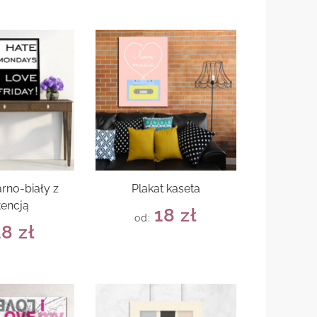
arno-biały z
Plakat kaseta
tencją
18
zł
od:
18
zł