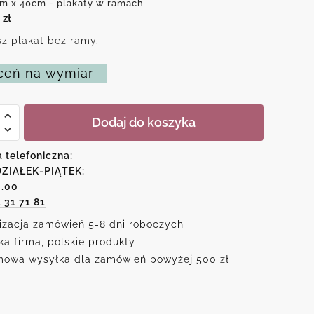
m x 40cm - plakaty w ramach
0
zł
z plakat bez ramy.
eń na wymiar
Dodaj do koszyka
ów
a telefoniczna:
m
ZIAŁEK-PIĄTEK:
6.00
1 31 71 81
izacja zamówień 5-8 dni roboczych
ka firma, polskie produkty
owa wysyłka dla zamówień powyżej 500 zł