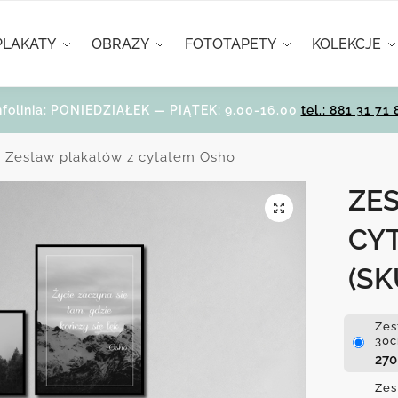
PLAKATY
OBRAZY
FOTOTAPETY
KOLEKCJE
nfolinia: PONIEDZIAŁEK — PIĄTEK: 9.00-16.00
tel.: 881 31 71 
Zestaw plakatów z cytatem Osho
ZE
CY
(SK
Zes
30c
27
Zes