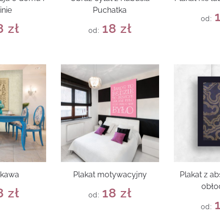
inie
Puchatka
od:
8
zł
18
zł
od:
 kawa
Plakat motywacyjny
Plakat z a
obło
8
zł
18
zł
od:
od: