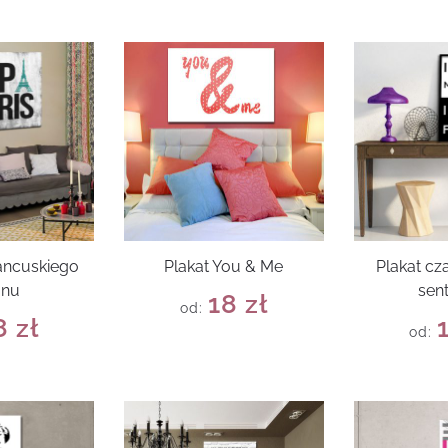
rancuskiego
Plakat You & Me
Plakat cz
onu
sen
18
zł
od:
8
zł
od: