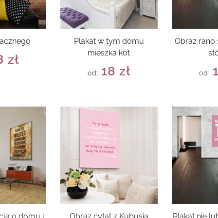
macznego
Plakat w tym domu
Obraz rano 
mieszka kot
st
8
zł
18
zł
od:
od:
cja o domu i
Obraz cytat z Kubusia
Plakat nie lu