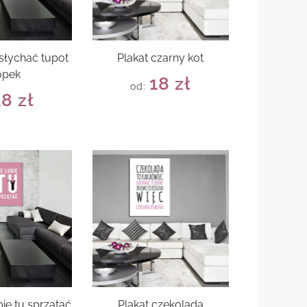
słychać tupot
Plakat czarny kot
ópek
18
zł
od:
18
zł
bię tu sprzątać
Plakat czekolada