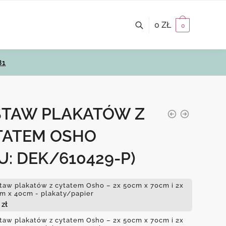
0
ZŁ
0
81
STAW PLAKATÓW Z
TATEM OSHO
U: DEK/610429-P)
taw plakatów z cytatem Osho – 2x 50cm x 70cm i 2x
m x 40cm - plakaty/papier
0
zł
taw plakatów z cytatem Osho – 2x 50cm x 70cm i 2x