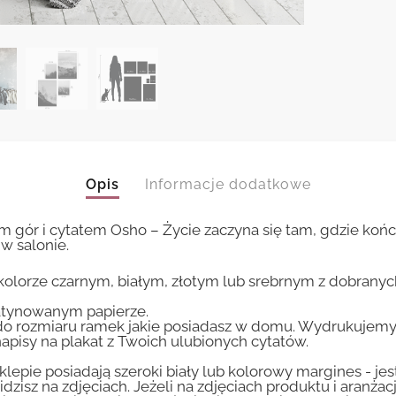
Opis
Informacje dodatkowe
ór i cytatem Osho – Życie zaczyna się tam, gdzie kończy
w salonie.
kolorze czarnym, białym, złotym lub srebrnym z dobrany
tynowanym papierze.
 rozmiaru ramek jakie posiadasz w domu. Wydrukujemy T
apisy na plakat z Twoich ulubionych cytatów.
lepie posiadają szeroki biały lub kolorowy margines - je
idzisz na zdjęciach. Jeżeli na zdjęciach produktu i aranżac