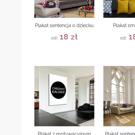
Plakat sentencja o dziecku
Plakat s
18
zł
1
od:
od:
Plakat z motywacyjnym
Plakat senten