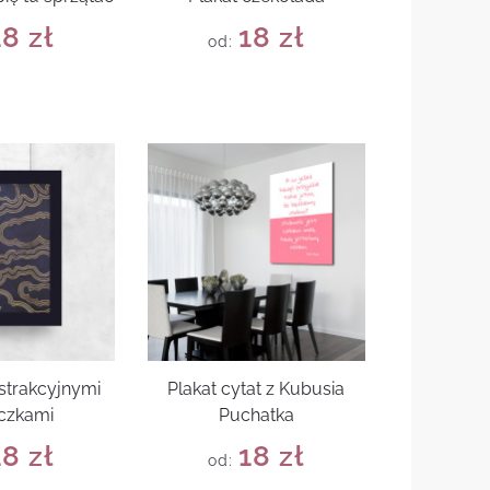
18
zł
18
zł
od:
bstrakcyjnymi
Plakat cytat z Kubusia
czkami
Puchatka
18
zł
18
zł
od: