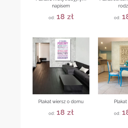
napisem
rodz
18
zł
1
od:
od:
Plakat wiersz o domu
Plakat
18
zł
1
od:
od: