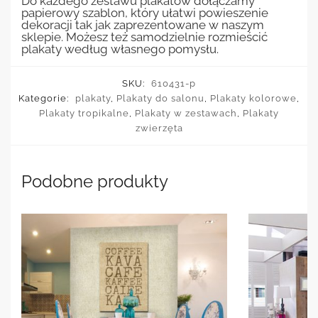
Do każdego zestawu plakatów dołączamy
papierowy szablon, który ułatwi powieszenie
dekoracji tak jak zaprezentowane w naszym
sklepie. Możesz też samodzielnie rozmieścić
plakaty według własnego pomysłu.
SKU:
610431-p
Kategorie:
plakaty
,
Plakaty do salonu
,
Plakaty kolorowe
,
Plakaty tropikalne
,
Plakaty w zestawach
,
Plakaty
zwierzęta
Podobne produkty