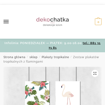
Skip
Skip
to
to
navigation
content
0
Infolinia: PONIEDZIAŁEK — PIĄTEK: 9.00-16.00
tel.: 881 31
71 81
Strona główna
/
sklep
/
Plakaty tropikalne
/
Zestaw plakatów
tropikalnych z flamingami