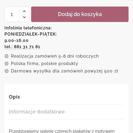
ilość
Dodaj do koszyka
Zestaw
plakatów
tropikalnych
Infolinia telefoniczna:
z
PONIEDZIAŁEK-PIĄTEK:
flamingami
9.00-16.00
tel.: 881 31 71 81
Realizacja zamówień 5-8 dni roboczych
Polska firma, polskie produkty
Darmowa wysyłka dla zamówień powyżej 500 zł
Opis
Informacje dodatkowe
Przedstawiamy galerię czterech plakatów z motywem