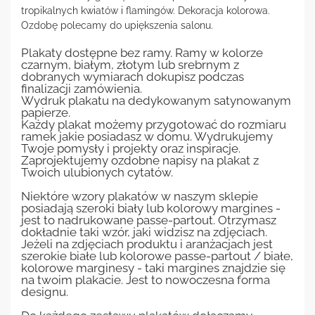
tropikalnych kwiatów i flamingów. Dekoracja kolorowa.
Ozdobę polecamy do upiększenia salonu.
Plakaty dostępne bez ramy. Ramy w kolorze
czarnym, białym, złotym lub srebrnym z
dobranych wymiarach dokupisz podczas
finalizacji zamówienia.
Wydruk plakatu na dedykowanym satynowanym
papierze.
Każdy plakat możemy przygotować do rozmiaru
ramek jakie posiadasz w domu. Wydrukujemy
Twoje pomysły i projekty oraz inspiracje.
Zaprojektujemy ozdobne napisy na plakat z
Twoich ulubionych cytatów.
Niektóre wzory plakatów w naszym sklepie
posiadają szeroki biały lub kolorowy margines -
jest to nadrukowane passe-partout. Otrzymasz
dokładnie taki wzór, jaki widzisz na zdjęciach.
Jeżeli na zdjęciach produktu i aranżacjach jest
szerokie białe lub kolorowe passe-partout / białe,
kolorowe marginesy - taki margines znajdzie się
na twoim plakacie. Jest to nowoczesna forma
designu.