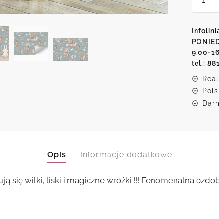
Wróżki
w
Magic
Infolini
Lesie
PONIED
9.00-1
-
tel.: 88
fotota
dla
Real
dzieci
Pols
Darm
Opis
Informacje dodatkowe
dują się wilki, liski i magiczne wróżki !!! Fenomenalna o