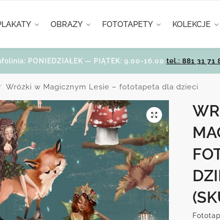
PLAKATY
OBRAZY
FOTOTAPETY
KOLEKCJE
nfolinia: PONIEDZIAŁEK — PIĄTEK: 9.00-16.00
tel.: 881 31 71 
Wróżki w Magicznym Lesie – fototapeta dla dzieci
/
WR
MA
FO
DZI
(SK
Fototap