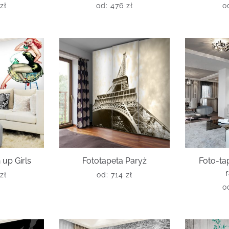
zł
od:
476
zł
o
 up Girls
Fototapeta Paryż
Foto-ta
zł
od:
714
zł
o