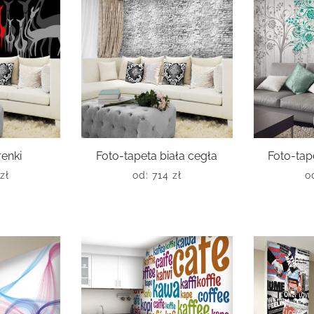
renki
Foto-tapeta biała cegła
Foto-tap
zł
od:
714
zł
o