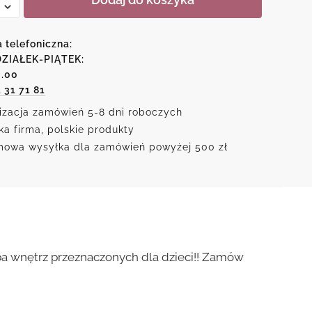
znym
a telefoniczna:
ZIAŁEK-PIĄTEK:
6.00
1 31 71 81
peta
izacja zamówień 5-8 dni roboczych
ka firma, polskie produkty
owa wysyłka dla zamówień powyżej 500 zł
zdoba wnętrz przeznaczonych dla dzieci!! Zamów