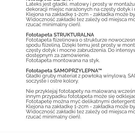
Lateks jest gładki, matowy i prosty w montażu.
dekoracji miejsc narażonych na częsty dotyk 
Klejona na zakładkę 1-2cm - zakładka może by
Widoczność zakładki tez zależy od miejsca mo
rzucać minimalny cień).
Fototapeta STRUKTURALNA
Fototapeta flizelinowa o strukturze nowoczesne
spodu flizeliną. Dzięki temu jest prosty w mon
częsty dotyk i mocne zabrudzenia. Do inte
dostępnym za zamówienie.
Fototapeta montowana na styk.
Fototapeta SAMOPRZYLEPNA™
Gładki gruby materiał z powłoką winylową. S
soczyste i ostre kolory.
Nie przyklejaj fototapety na malowaną wcześn
innym przypadku fototapeta może się odklejać
Fototapetę można myć delikatnymi detergent
Klejona na zakładkę 1-2cm - zakładka może by
Widoczność zakładki tez zależy od miejsca mo
rzucać minimalny cień).