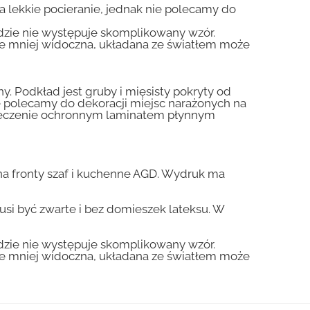
na lekkie pocieranie, jednak nie polecamy do
gdzie nie występuje skomplikowany wzór.
zie mniej widoczna, układana ze światłem może
y. Podkład jest gruby i mięsisty pokryty od
nie polecamy do dekoracji miejsc narażonych na
pieczenie ochronnym laminatem płynnym
a fronty szaf i kuchenne AGD. Wydruk ma
usi być zwarte i bez domieszek lateksu. W
gdzie nie występuje skomplikowany wzór.
zie mniej widoczna, układana ze światłem może