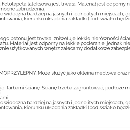
 Fototapeta lateksowa jest trwała. Materiał jest odporny 
i mocne zabrudzenia.
ć widoczna bardziej na jasnych i jednolitych miejscach, 
ntowania, kierunku układania zakładki (pod światło będ
go betonu jest trwała, zniweluje lekkie nierówności ścian
tażu. Materiał jest odporny na lekkie pocieranie, jednak 
nsywnie użytkowanych wnętrz zalecamy dodatkowe zabez
AMOPRZYLEPNY. Może służyć jako okleina meblowa oraz n
iej farbami ścianę. Ścianę trzeba zagruntować, podłoże m
.
ami.
ć widoczna bardziej na jasnych i jednolitych miejscach, 
ntowania, kierunku układania zakładki (pod światło będ