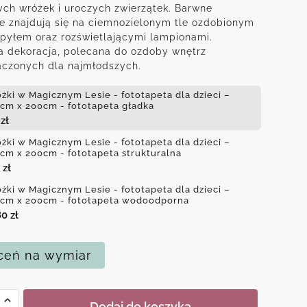
ch wróżek i uroczych zwierzątek. Barwne
e znajdują się na ciemnozielonym tle ozdobionym
pyłem oraz rozświetlającymi lampionami.
a dekoracja, polecana do ozdoby wnętrz
aczonych dla najmłodszych.
żki w Magicznym Lesie - fototapeta dla dzieci –
cm x 200cm - fototapeta gładka
4
zł
żki w Magicznym Lesie - fototapeta dla dzieci –
cm x 200cm - fototapeta strukturalna
0
zł
żki w Magicznym Lesie - fototapeta dla dzieci –
cm x 200cm - fototapeta wodoodporna
80
zł
eń na wymiar
Dodaj do koszyka