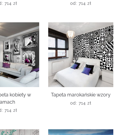
d:
714
zł
od:
714
zł
peta kobiety w
Tapeta marokańskie wzory
ramach
od:
714
zł
d:
714
zł