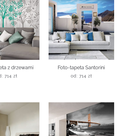
eta z drzewami
Foto-tapeta Santorini
d:
714
zł
od:
714
zł