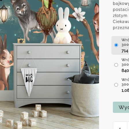
bajkowy
postaci
złotym 
Ciekaw
przezn
Wró
300
71
Wró
300
84
Wró
300
1,0
Wyc
ilość