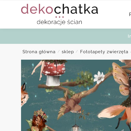
Skip
Skip
to
to
navigation
content
I
Strona główna
sklep
Fototapety zwierzęta
/
/