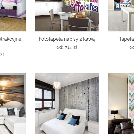
strakcyjne
Fototapeta napisy z kawą
Tapeta
i
od:
714
zł
o
6
zł