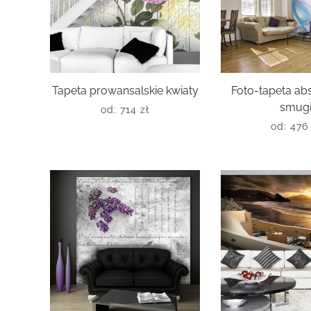
Tapeta prowansalskie kwiaty
Foto-tapeta ab
smug
od:
714
zł
od:
47