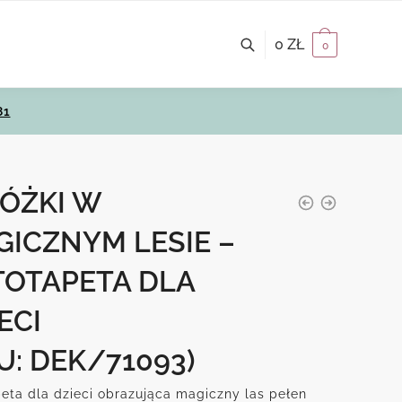
0
ZŁ
0
81
ÓŻKI W
GICZNYM LESIE –
TOTAPETA DLA
ECI
U: DEK/71093)
eta dla dzieci obrazująca magiczny las pełen