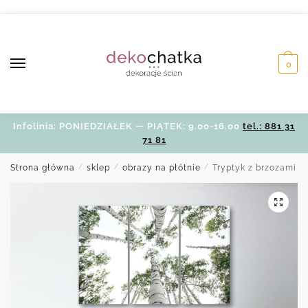
Skip
Skip
to
to
navigation
content
0
Infolinia: PONIEDZIAŁEK — PIĄTEK: 9.00-16.00
tel.: 881 31
71 81
Strona główna
/
sklep
/
obrazy na płótnie
/
Tryptyk z brzozami