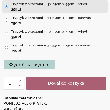
Tryptyk z brzozami – 3x 25cm x 55cm - winyl
250
zł
Tryptyk z brzozami – 3x 25cm x 55cm - canwas
290
zł
Tryptyk z brzozami – 3x 35cm x 75cm - winyl
350
zł
Tryptyk z brzozami – 3x 35cm x 75cm - canwas
390
zł
Wyceń na wymiar
ilość
Dodaj do koszyka
Tryptyk
z
brzozami
Infolinia telefoniczna:
PONIEDZIAŁEK-PIĄTEK:
9.00-16.00