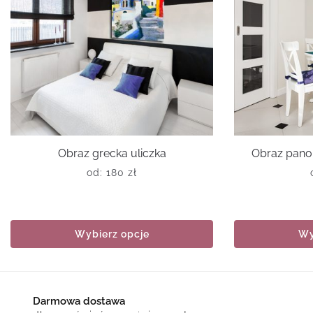
Obraz grecka uliczka
Obraz pan
od:
180
zł
Wybierz opcje
Wy
Darmowa dostawa