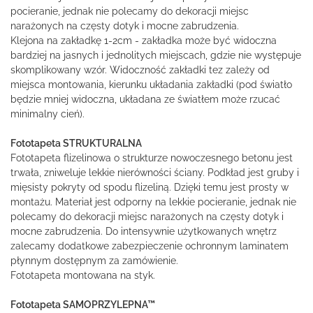
pocieranie, jednak nie polecamy do dekoracji miejsc
narażonych na częsty dotyk i mocne zabrudzenia.
Klejona na zakładkę 1-2cm - zakładka może być widoczna
bardziej na jasnych i jednolitych miejscach, gdzie nie występuje
skomplikowany wzór. Widoczność zakładki tez zależy od
miejsca montowania, kierunku układania zakładki (pod światło
będzie mniej widoczna, układana ze światłem może rzucać
minimalny cień).
Fototapeta STRUKTURALNA
Fototapeta flizelinowa o strukturze nowoczesnego betonu jest
trwała, zniweluje lekkie nierówności ściany. Podkład jest gruby i
mięsisty pokryty od spodu flizeliną. Dzięki temu jest prosty w
montażu. Materiał jest odporny na lekkie pocieranie, jednak nie
polecamy do dekoracji miejsc narażonych na częsty dotyk i
mocne zabrudzenia. Do intensywnie użytkowanych wnętrz
zalecamy dodatkowe zabezpieczenie ochronnym laminatem
płynnym dostępnym za zamówienie.
Fototapeta montowana na styk.
Fototapeta SAMOPRZYLEPNA™