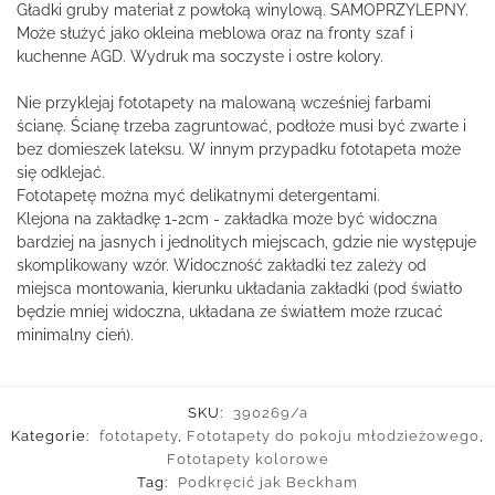
Gładki gruby materiał z powłoką winylową. SAMOPRZYLEPNY.
Może służyć jako okleina meblowa oraz na fronty szaf i
kuchenne AGD. Wydruk ma soczyste i ostre kolory.
Nie przyklejaj fototapety na malowaną wcześniej farbami
ścianę. Ścianę trzeba zagruntować, podłoże musi być zwarte i
bez domieszek lateksu. W innym przypadku fototapeta może
się odklejać.
Fototapetę można myć delikatnymi detergentami.
Klejona na zakładkę 1-2cm - zakładka może być widoczna
bardziej na jasnych i jednolitych miejscach, gdzie nie występuje
skomplikowany wzór. Widoczność zakładki tez zależy od
miejsca montowania, kierunku układania zakładki (pod światło
będzie mniej widoczna, układana ze światłem może rzucać
minimalny cień).
SKU:
390269/a
Kategorie:
fototapety
,
Fototapety do pokoju młodzieżowego
,
Fototapety kolorowe
Tag:
Podkręcić jak Beckham