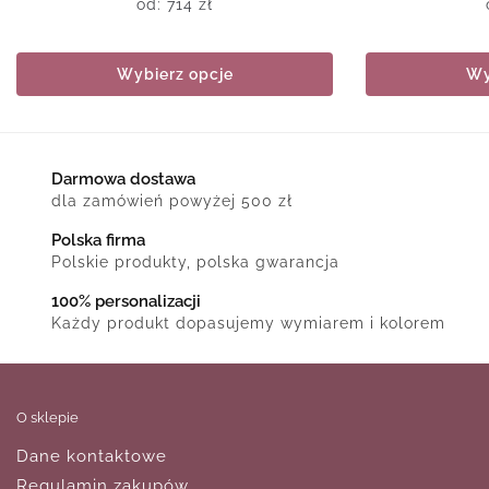
od:
714
zł
Wybierz opcje
Wy
Darmowa dostawa
dla zamówień powyżej 500 zł
Polska firma
Polskie produkty, polska gwarancja
100% personalizacji
Każdy produkt dopasujemy wymiarem i kolorem
O sklepie
Dane kontaktowe
Regulamin zakupów