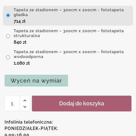
Tapeta ze stadionem – 300cm x 200cm - fototapeta
gładka
714
zł
Tapeta ze stadionem – 300cm x 200cm - fototapeta
strukturalna
840
zł
Tapeta ze stadionem – 300cm x 200cm - fototapeta
wodoodporna
1,080
zł
Wyceń na wymiar
ilość
Dodaj do koszyka
Tapeta
ze
stadionem
Infolinia telefoniczna:
PONIEDZIAŁEK-PIĄTEK:
9.00-16.00