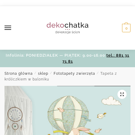
Skip
Skip
to
to
navigation
content
0
Infolinia: PONIEDZIAŁEK — PIĄTEK: 9.00-16.00
tel.: 881 31
71 81
Strona główna
/
sklep
/
Fototapety zwierzęta
/
Tapeta z
króliczkiem w baloniku