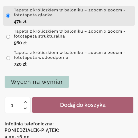
Tapeta z króliczkiem w baloniku – 200cm x 200cm -
fototapeta gładka
476
zł
Tapeta z króliczkiem w baloniku – 200cm x 200cm -
fototapeta strukturalna
560
zł
Tapeta z króliczkiem w baloniku – 200cm x 200cm -
fototapeta wodoodporna
720
zł
Wyceń na wymiar
ilość
Dodaj do koszyka
Tapeta
z
króliczkiem
Infolinia telefoniczna:
w
PONIEDZIAŁEK-PIĄTEK:
9.00-16.00
baloniku