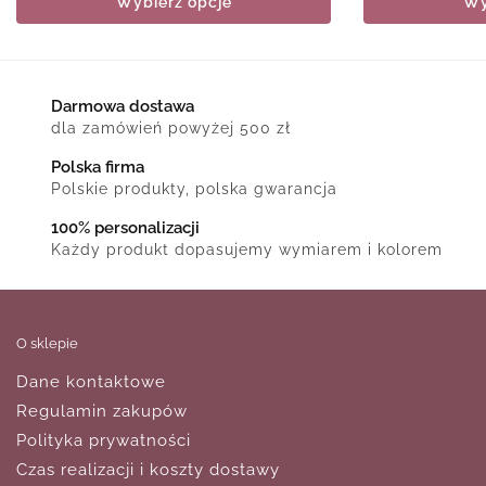
Wybierz opcje
Wy
Darmowa dostawa
dla zamówień powyżej 500 zł
Polska firma
Polskie produkty, polska gwarancja
100% personalizacji
Każdy produkt dopasujemy wymiarem i kolorem
O sklepie
Dane kontaktowe
Regulamin zakupów
Polityka prywatności
Czas realizacji i koszty dostawy