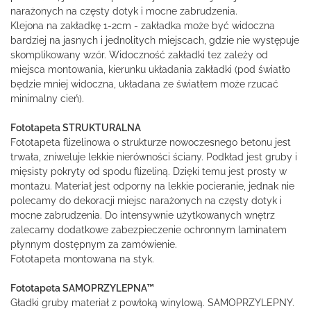
narażonych na częsty dotyk i mocne zabrudzenia.
Klejona na zakładkę 1-2cm - zakładka może być widoczna
bardziej na jasnych i jednolitych miejscach, gdzie nie występuje
skomplikowany wzór. Widoczność zakładki tez zależy od
miejsca montowania, kierunku układania zakładki (pod światło
będzie mniej widoczna, układana ze światłem może rzucać
minimalny cień).
Fototapeta STRUKTURALNA
Fototapeta flizelinowa o strukturze nowoczesnego betonu jest
trwała, zniweluje lekkie nierówności ściany. Podkład jest gruby i
mięsisty pokryty od spodu flizeliną. Dzięki temu jest prosty w
montażu. Materiał jest odporny na lekkie pocieranie, jednak nie
polecamy do dekoracji miejsc narażonych na częsty dotyk i
mocne zabrudzenia. Do intensywnie użytkowanych wnętrz
zalecamy dodatkowe zabezpieczenie ochronnym laminatem
płynnym dostępnym za zamówienie.
Fototapeta montowana na styk.
Fototapeta SAMOPRZYLEPNA™
Gładki gruby materiał z powłoką winylową. SAMOPRZYLEPNY.