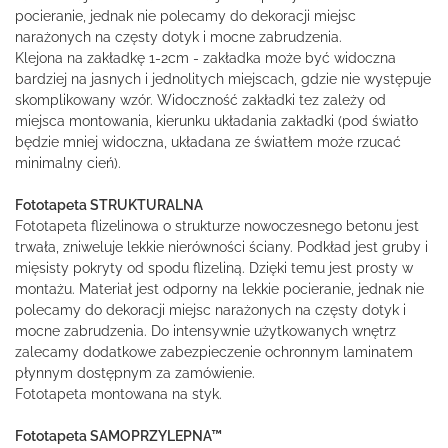
pocieranie, jednak nie polecamy do dekoracji miejsc
narażonych na częsty dotyk i mocne zabrudzenia.
Klejona na zakładkę 1-2cm - zakładka może być widoczna
bardziej na jasnych i jednolitych miejscach, gdzie nie występuje
skomplikowany wzór. Widoczność zakładki tez zależy od
miejsca montowania, kierunku układania zakładki (pod światło
będzie mniej widoczna, układana ze światłem może rzucać
minimalny cień).
Fototapeta STRUKTURALNA
Fototapeta flizelinowa o strukturze nowoczesnego betonu jest
trwała, zniweluje lekkie nierówności ściany. Podkład jest gruby i
mięsisty pokryty od spodu flizeliną. Dzięki temu jest prosty w
montażu. Materiał jest odporny na lekkie pocieranie, jednak nie
polecamy do dekoracji miejsc narażonych na częsty dotyk i
mocne zabrudzenia. Do intensywnie użytkowanych wnętrz
zalecamy dodatkowe zabezpieczenie ochronnym laminatem
płynnym dostępnym za zamówienie.
Fototapeta montowana na styk.
Fototapeta SAMOPRZYLEPNA™