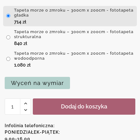
Tapeta morze o zmroku – 300cm x 200cm - fototapeta
gładka
714
zł
Tapeta morze o zmroku – 300cm x 200cm - fototapeta
strukturalna
840
zł
Tapeta morze o zmroku – 300cm x 200cm - fototapeta
wodoodporna
1,080
zł
Wyceń na wymiar
ilość
Dodaj do koszyka
Tapeta
morze
o
Infolinia telefoniczna:
zmroku
PONIEDZIAŁEK-PIĄTEK:
9.00-16.00