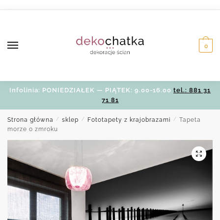
Skip
Skip
to
to
navigation
content
0
Infolinia: PONIEDZIAŁEK — PIĄTEK: 9.00-16.00
tel.: 881 31
71 81
Strona główna
/
sklep
/
Fototapety z krajobrazami
/
Tapeta
morze o zmroku