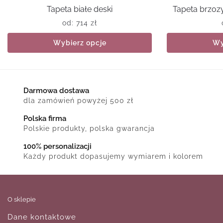
Tapeta białe deski
Tapeta brzoz
od:
714
zł
Wybierz opcje
Wy
Darmowa dostawa
dla zamówień powyżej 500 zł
Polska firma
Polskie produkty, polska gwarancja
100% personalizacji
Każdy produkt dopasujemy wymiarem i kolorem
O sklepie
Dane kontaktowe