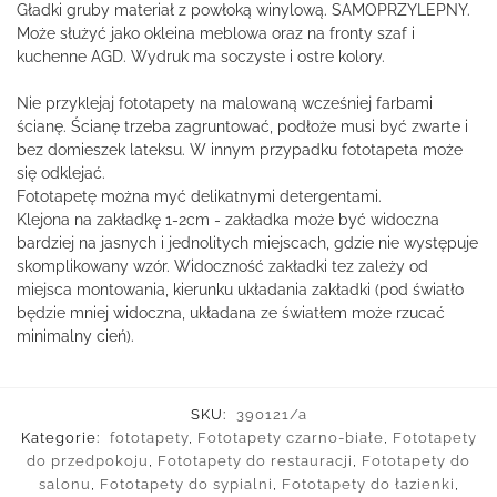
Gładki gruby materiał z powłoką winylową. SAMOPRZYLEPNY.
Może służyć jako okleina meblowa oraz na fronty szaf i
kuchenne AGD. Wydruk ma soczyste i ostre kolory.
Nie przyklejaj fototapety na malowaną wcześniej farbami
ścianę. Ścianę trzeba zagruntować, podłoże musi być zwarte i
bez domieszek lateksu. W innym przypadku fototapeta może
się odklejać.
Fototapetę można myć delikatnymi detergentami.
Klejona na zakładkę 1-2cm - zakładka może być widoczna
bardziej na jasnych i jednolitych miejscach, gdzie nie występuje
skomplikowany wzór. Widoczność zakładki tez zależy od
miejsca montowania, kierunku układania zakładki (pod światło
będzie mniej widoczna, układana ze światłem może rzucać
minimalny cień).
SKU:
390121/a
Kategorie:
fototapety
,
Fototapety czarno-białe
,
Fototapety
do przedpokoju
,
Fototapety do restauracji
,
Fototapety do
salonu
,
Fototapety do sypialni
,
Fototapety do łazienki
,