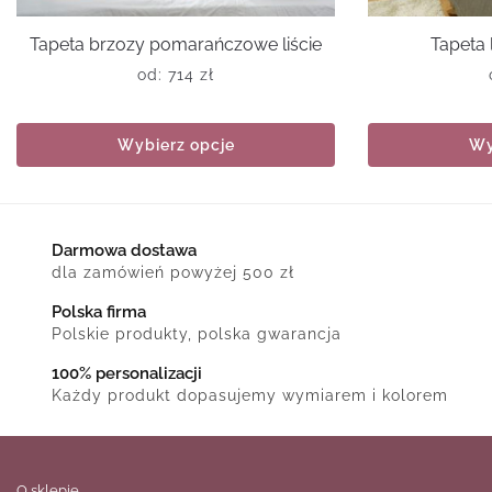
Tapeta brzozy pomarańczowe liście
Tapeta 
od:
714
zł
Wybierz opcje
Wy
Darmowa dostawa
dla zamówień powyżej 500 zł
Polska firma
Polskie produkty, polska gwarancja
100% personalizacji
Każdy produkt dopasujemy wymiarem i kolorem
O sklepie