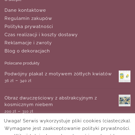
Dane kontaktowe
Regulamin zakupów
Polityka prywatności
Czas realizacji i koszty dostawy
Reklamacje i zwroty
Blog o dekoracjach
Polecane produkty
Podwójny plakat z motywem żółtych kwiatów
–
36
zł
340
zł
Obraz dwuczęściowy z abstrakcyjnym z
kosmicznym niebem
–
200
zł
310
zł
Uwaga! Serwis wykorzystuje pliki cookies (ciasteczka).
Wymagane jest zaakceptowanie polityki prywatności.
Plakat ze znakiem zodiaku - Rak