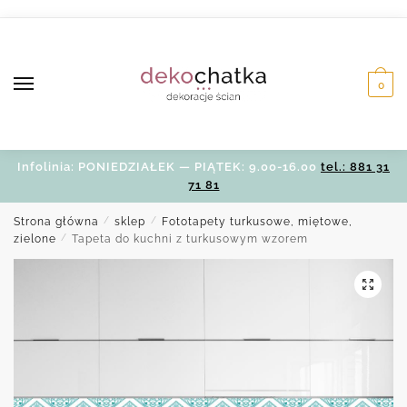
Skip
Skip
to
to
navigation
content
0
Infolinia: PONIEDZIAŁEK — PIĄTEK: 9.00-16.00
tel.: 881 31
71 81
Strona główna
/
sklep
/
Fototapety turkusowe, miętowe,
zielone
/
Tapeta do kuchni z turkusowym wzorem