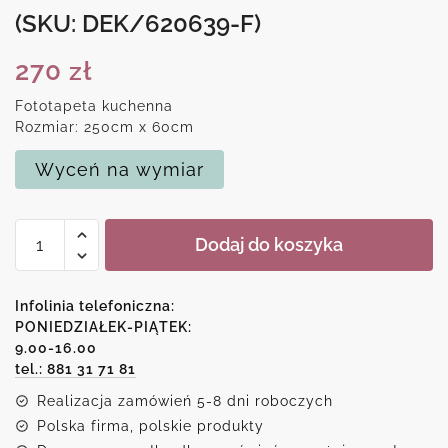
(SKU: DEK/620639-F)
270
zł
Fototapeta kuchenna
Rozmiar: 250cm x 60cm
Wyceń na wymiar
ilość
Dodaj do koszyka
Tapeta
do
kuchni
Infolinia telefoniczna:
z
PONIEDZIAŁEK-PIĄTEK:
9.00-16.00
turkusowym
tel.: 881 31 71 81
wzorem
Realizacja zamówień 5-8 dni roboczych
Polska firma, polskie produkty