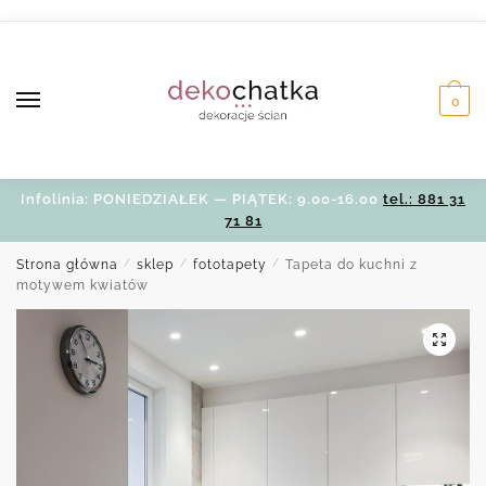
Skip
Skip
to
to
navigation
content
0
Infolinia: PONIEDZIAŁEK — PIĄTEK: 9.00-16.00
tel.: 881 31
71 81
Strona główna
/
sklep
/
fototapety
/
Tapeta do kuchni z
motywem kwiatów