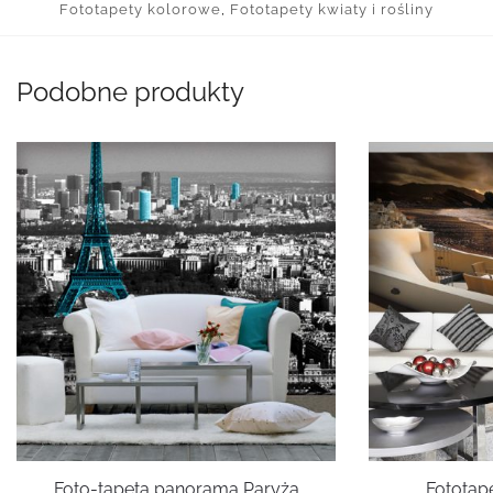
Fototapety kolorowe
,
Fototapety kwiaty i rośliny
Podobne produkty
Foto-tapeta panorama Paryża
Fototape