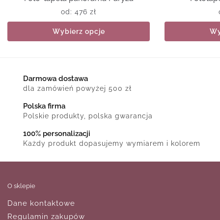
od:
476
zł
Wybierz opcje
Wy
Darmowa dostawa
dla zamówień powyżej 500 zł
Polska firma
Polskie produkty, polska gwarancja
100% personalizacji
Każdy produkt dopasujemy wymiarem i kolorem
O sklepie
Dane kontaktowe
Regulamin zakupów