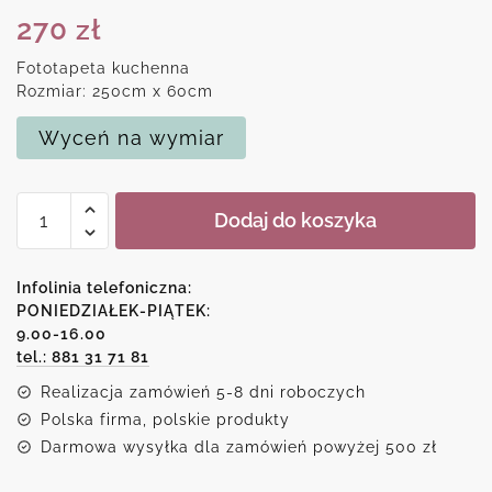
270
zł
Fototapeta kuchenna
Rozmiar: 250cm x 60cm
Wyceń na wymiar
ilość
Dodaj do koszyka
Tapeta
do
kuchni
Infolinia telefoniczna:
z
PONIEDZIAŁEK-PIĄTEK:
9.00-16.00
motywem
tel.: 881 31 71 81
kwiatów
Realizacja zamówień 5-8 dni roboczych
Polska firma, polskie produkty
Darmowa wysyłka dla zamówień powyżej 500 zł