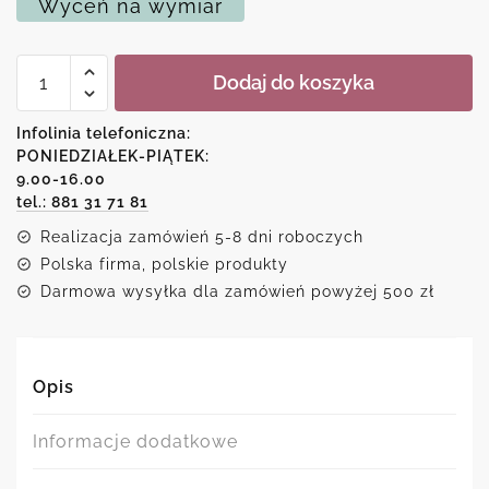
Wyceń na wymiar
ilość
Dodaj do koszyka
Różowo-
czarny
plakat
Infolinia telefoniczna:
ze
PONIEDZIAŁEK-PIĄTEK:
storczykiem
9.00-16.00
tel.: 881 31 71 81
Realizacja zamówień 5-8 dni roboczych
Polska firma, polskie produkty
Darmowa wysyłka dla zamówień powyżej 500 zł
Opis
Informacje dodatkowe