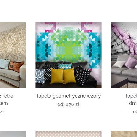
 retro
Tapeta geometryczne wzory
Tapet
tem
dm
od:
476
zł
zł
o