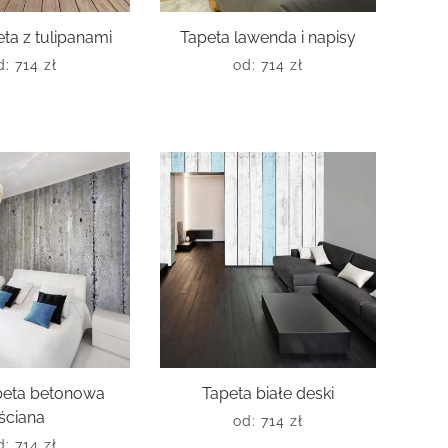
ta z tulipanami
Tapeta lawenda i napisy
d:
714
zł
od:
714
zł
peta betonowa
Tapeta białe deski
ściana
od:
714
zł
d:
714
zł