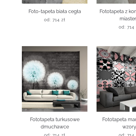
Foto-tapeta biała cegła
Fototapeta z k
miast
od:
714
zł
od:
714
Fototapeta turkusowe
Fototapeta ma
dmuchawce
wzor
od:
714
zł
od:
714