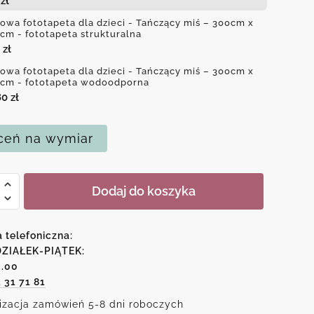
4
zł
owa fototapeta dla dzieci - Tańczący miś – 300cm x
cm - fototapeta strukturalna
0
zł
owa fototapeta dla dzieci - Tańczący miś – 300cm x
cm - fototapeta wodoodporna
80
zł
eń na wymiar
Dodaj do koszyka
a
peta
a telefoniczna:
ZIAŁEK-PIĄTEK:
6.00
1 31 71 81
ący
izacja zamówień 5-8 dni roboczych