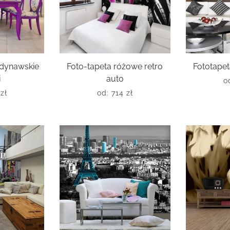
ndynawskie
Foto-tapeta różowe retro
Fototapet
i
auto
o
6
zł
od:
714
zł