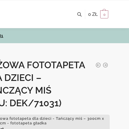
0
ZŁ
0
81
ŻOWA FOTOTAPETA
 DZIECI –
ŃCZĄCY MIŚ
U: DEK/71031)
owa fototapeta dla dzieci - Tańczący miś – 300cm x
cm - fototapeta gładka