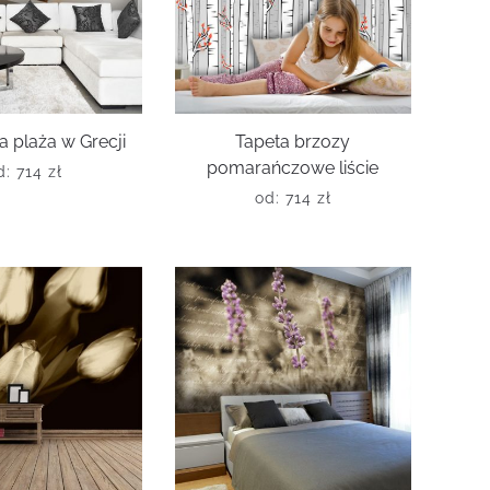
a plaża w Grecji
Tapeta brzozy
pomarańczowe liście
d:
714
zł
od:
714
zł