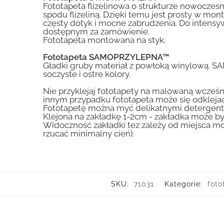
Fototapeta flizelinowa o strukturze nowoczesne
spodu flizeliną. Dzięki temu jest prosty w mon
częsty dotyk i mocne zabrudzenia. Do inte
dostępnym za zamówienie.
Fototapeta montowana na styk.
Fototapeta SAMOPRZYLEPNA™
Gładki gruby materiał z powłoką winylową. S
soczyste i ostre kolory.
Nie przyklejaj fototapety na malowaną wcześn
innym przypadku fototapeta może się odklejać
Fototapetę można myć delikatnymi detergent
Klejona na zakładkę 1-2cm - zakładka może by
Widoczność zakładki tez zależy od miejsca mo
rzucać minimalny cień).
SKU:
71031
Kategorie:
foto