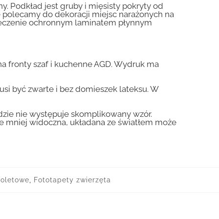
y. Podkład jest gruby i mięsisty pokryty od
nie polecamy do dekoracji miejsc narażonych na
pieczenie ochronnym laminatem płynnym
a fronty szaf i kuchenne AGD. Wydruk ma
usi być zwarte i bez domieszek lateksu. W
gdzie nie występuje skomplikowany wzór.
zie mniej widoczna, układana ze światłem może
ioletowe
,
Fototapety zwierzęta