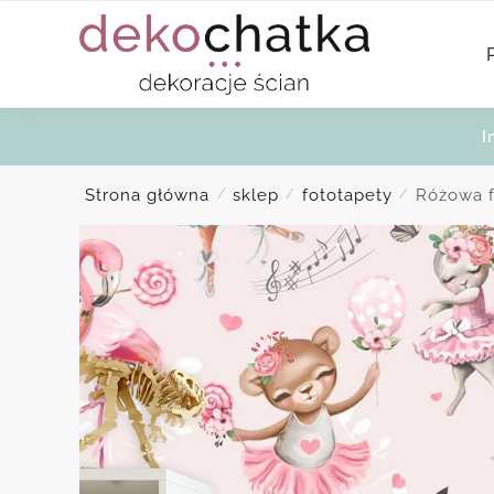
Skip
Skip
to
to
navigation
content
I
Strona główna
sklep
fototapety
Różowa f
/
/
/