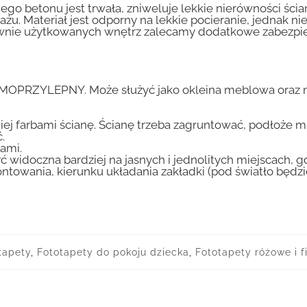
go betonu jest trwała, zniweluje lekkie nierówności ścian
tażu. Materiał jest odporny na lekkie pocieranie, jednak 
nsywnie użytkowanych wnętrz zalecamy dodatkowe zabez
AMOPRZYLEPNY. Może służyć jako okleina meblowa oraz n
iej farbami ścianę. Ścianę trzeba zagruntować, podłoże m
.
ami.
ć widoczna bardziej na jasnych i jednolitych miejscach, 
ntowania, kierunku układania zakładki (pod światło będ
tapety
,
Fototapety do pokoju dziecka
,
Fototapety różowe i f