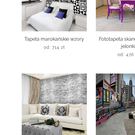
Tapeta marokańskie wzory
Fototapeta ska
jelonk
od:
714
zł
od:
47