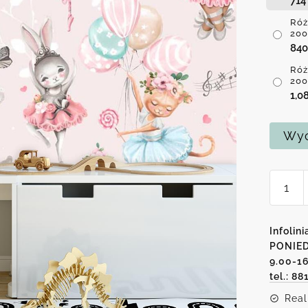
71
Róż
200
84
Róż
200
1,0
Wyc
ilość
Różow
fotota
dla
Infolini
dzieci
PONIED
9.00-1
-
tel.: 88
Tańcz
miś
Real