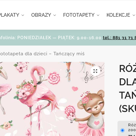
PLAKATY
OBRAZY
FOTOTAPETY
KOLEKCJE
nfolinia: PONIEDZIAŁEK — PIĄTEK: 9.00-16.00
tel.: 881 31 71 
ototapeta dla dzieci – Tańczący miś
RÓ
DLA
TA
(SK
Róż
200