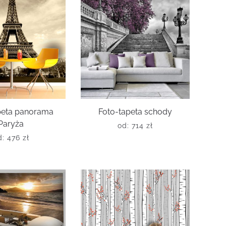
peta panorama
Foto-tapeta schody
Paryża
od:
714
zł
d:
476
zł