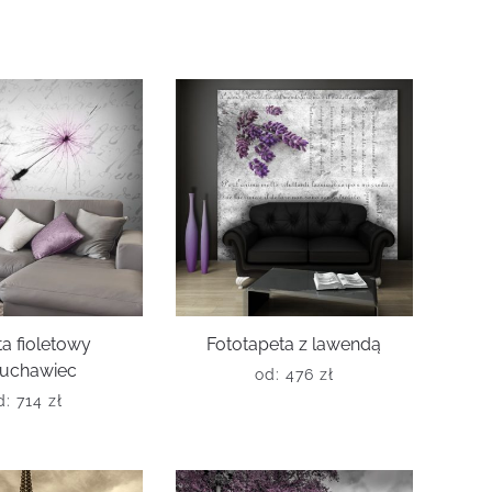
a fioletowy
Fototapeta z lawendą
uchawiec
od:
476
zł
d:
714
zł