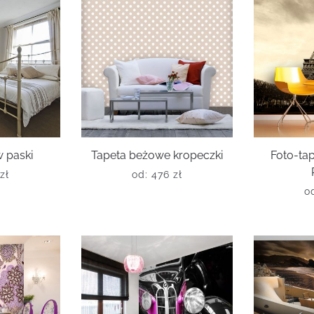
w paski
Tapeta beżowe kropeczki
Foto-ta
zł
od:
476
zł
o