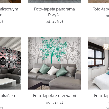
omiksowym
Foto-tapeta panorama
Foto-tape
em
Paryża
o
zł
od:
476
zł
rokańskie
Foto-tapeta z drzewami
Foto-ta
y
od:
714
zł
zł
o