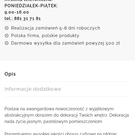
chabrową
PONIEDZIAŁEK-PIĄTEK:
9.00-16.00
abstrakcją
tel.: 881 31 71 81
Realizacja zamówień 5-8 dni roboczych
Polska firma, polskie produkty
Darmowa wysyłka dla zamówień powyżej 500 zł
Opis
Informacje dodatkowe
Postaw na awangardowa nowoczesność z wyjątkowym
abstrakcyjnym obrazem do dekoracji Twoich wnętrz. Dekoracja
nada życia jasnym, pastelowym pomieszczeniom
Prezentujemy wysokiej jakości obrazy cyfrowe na płótnie