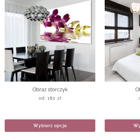
Obraz storczyk
O
od:
180
zł
Wybierz opcje
Wy