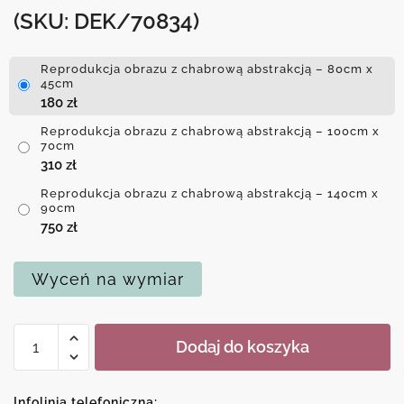
(SKU: DEK/70834)
Reprodukcja obrazu z chabrową abstrakcją – 80cm x
45cm
180
zł
Reprodukcja obrazu z chabrową abstrakcją – 100cm x
70cm
310
zł
Reprodukcja obrazu z chabrową abstrakcją – 140cm x
90cm
750
zł
Wyceń na wymiar
ilość
Dodaj do koszyka
Reprodukcja
obrazu
z
Infolinia telefoniczna: