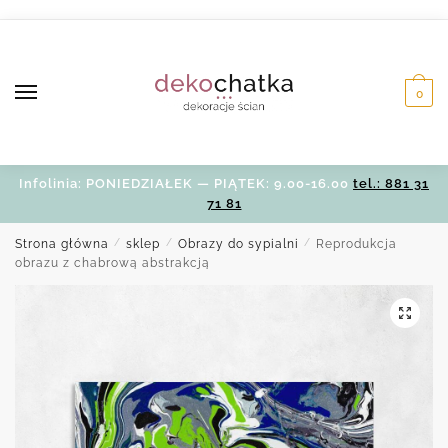
Skip
Skip
to
to
navigation
content
0
Infolinia: PONIEDZIAŁEK — PIĄTEK: 9.00-16.00
tel.: 881 31
71 81
Strona główna
/
sklep
/
Obrazy do sypialni
/
Reprodukcja
obrazu z chabrową abstrakcją