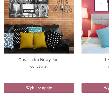
Obraz retro Nowy Jork
Tr
od:
180
zł
Wybierz opcje
Wy