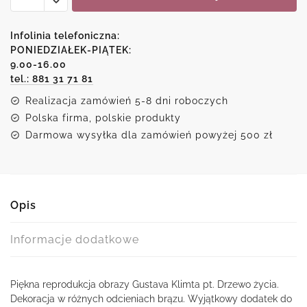
Reprodukcja
obrazu
Gustava
Infolinia telefoniczna:
Klimta
PONIEDZIAŁEK-PIĄTEK:
9.00-16.00
-
tel.: 881 31 71 81
Drzewo
życia
Realizacja zamówień 5-8 dni roboczych
Polska firma, polskie produkty
Darmowa wysyłka dla zamówień powyżej 500 zł
Opis
Informacje dodatkowe
Piękna reprodukcja obrazy Gustava Klimta pt. Drzewo życia.
Dekoracja w różnych odcieniach brązu. Wyjątkowy dodatek do