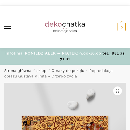
Skip
Skip
to
to
navigation
content
0
Infolinia: PONIEDZIAŁEK — PIĄTEK: 9.00-16.00
tel.: 881 31
71 81
Strona główna
/
sklep
/
Obrazy do pokoju
/
Reprodukcja
obrazu Gustava Klimta – Drzewo życia