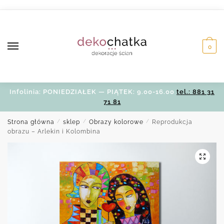
Skip
Skip
to
to
navigation
content
0
Infolinia: PONIEDZIAŁEK — PIĄTEK: 9.00-16.00
tel.: 881 31
71 81
Strona główna
/
sklep
/
Obrazy kolorowe
/
Reprodukcja
obrazu – Arlekin i Kolombina