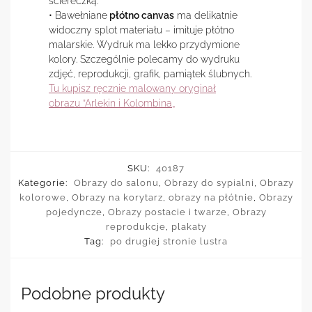
ściereczką.
• Bawełniane
płótno canvas
ma delikatnie
widoczny splot materiału – imituje płótno
malarskie. Wydruk ma lekko przydymione
kolory. Szczególnie polecamy do wydruku
zdjęć, reprodukcji, grafik, pamiątek ślubnych.
Tu kupisz ręcznie malowany oryginał
obrazu ”Arlekin i Kolombina„
SKU:
40187
Kategorie:
Obrazy do salonu
,
Obrazy do sypialni
,
Obrazy
kolorowe
,
Obrazy na korytarz
,
obrazy na płótnie
,
Obrazy
pojedyncze
,
Obrazy postacie i twarze
,
Obrazy
reprodukcje
,
plakaty
Tag:
po drugiej stronie lustra
Podobne produkty