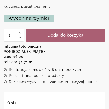
Kupujesz plakat bez ramy.
Wyceń na wymiar
ilość
Dodaj do koszyka
Reprodukcja
obrazu
-
Infolinia telefoniczna:
Arlekin
PONIEDZIAŁEK-PIĄTEK:
i
9.00-16.00
Kolombina
tel.: 881 31 71 81
Realizacja zamówień 5-8 dni roboczych
Polska firma, polskie produkty
Darmowa wysyłka dla zamówień powyżej 500 zł
Opis