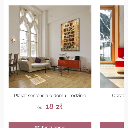
Plakat sentencja o domu i rodzinie
Obraz c
18
zł
od:
Wybierz opcje