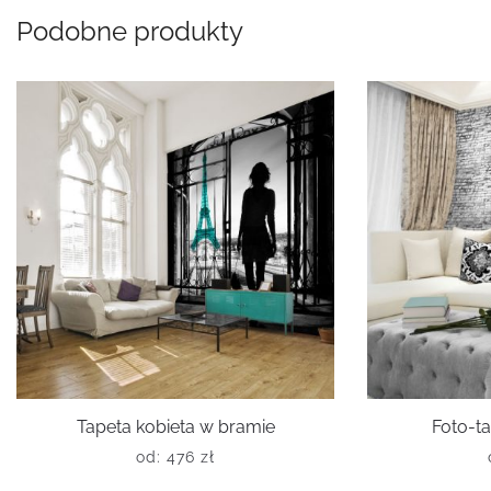
Podobne produkty
Tapeta kobieta w bramie
Foto-ta
od:
476
zł