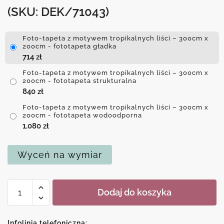
(SKU: DEK/71043)
Foto-tapeta z motywem tropikalnych liści – 300cm x
200cm - fototapeta gładka
714
zł
Foto-tapeta z motywem tropikalnych liści – 300cm x
200cm - fototapeta strukturalna
840
zł
Foto-tapeta z motywem tropikalnych liści – 300cm x
200cm - fototapeta wodoodporna
1,080
zł
Wyceń na wymiar
ilość
Dodaj do koszyka
Foto-
tapeta
z
Infolinia telefoniczna: