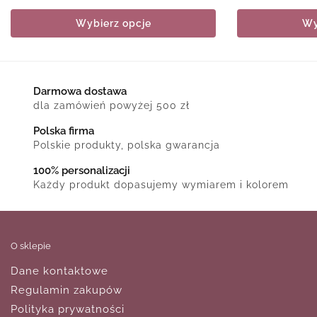
Wybierz opcje
Wy
Darmowa dostawa
dla zamówień powyżej 500 zł
Polska firma
Polskie produkty, polska gwarancja
100% personalizacji
Każdy produkt dopasujemy wymiarem i kolorem
O sklepie
Dane kontaktowe
Regulamin zakupów
Polityka prywatności