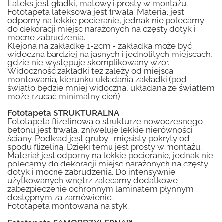
Lateks jest gładki, matowy i prosty w montażu.
Fototapeta lateksowa jest trwała. Materiał jest
odporny na lekkie pocieranie, jednak nie polecamy
do dekoracji miejsc narażonych na częsty dotyk i
mocne zabrudzenia.
Klejona na zakładkę 1-2cm - zakładka może być
widoczna bardziej na jasnych i jednolitych miejscach,
gdzie nie występuje skomplikowany wzór.
Widoczność zakładki tez zależy od miejsca
montowania, kierunku układania zakładki (pod
światło będzie mniej widoczna, układana ze światłem
może rzucać minimalny cień).
Fototapeta STRUKTURALNA
Fototapeta flizelinowa o strukturze nowoczesnego
betonu jest trwała, zniweluje lekkie nierówności
ściany. Podkład jest gruby i mięsisty pokryty od
spodu flizeliną. Dzięki temu jest prosty w montażu.
Materiał jest odporny na lekkie pocieranie, jednak nie
polecamy do dekoracji miejsc narażonych na częsty
dotyk i mocne zabrudzenia. Do intensywnie
użytkowanych wnętrz zalecamy dodatkowe
zabezpieczenie ochronnym laminatem płynnym
dostępnym za zamówienie.
Fototapeta montowana na styk.