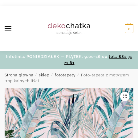
Skip
Skip
to
to
navigation
content
0
Infolinia: PONIEDZIAŁEK — PIĄTEK: 9.00-16.00
tel.: 881 31
71 81
Strona główna
/
sklep
/
fototapety
/
Foto-tapeta z motywem
tropikalnych liści