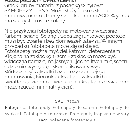
Fototapeta SAMOPRZYLEPNA™
Gładki gruby materiał z powłoką winylową.
SAMOPRZYLEPNY. Może służyć jako okleina
meblowa oraz na fronty szaf i kuchenne AGD. Wydruk
ma soczyste i ostre kolory.
Nie przyklejaj fototapety na malowaną wcześniej
farbami ścianę. Ścianę trzeba zagruntować, podłoże
musi być zwarte i bez domieszek lateksu. W innym
przypadku fototapeta może się odklejać.
Fototapetę można myć delikatnymi detergentami.
Klejona na zakładkę 1-2cm - zakładka może być
widoczna bardziej na jasnych i jednolitych miejscach,
gdzie nie występuje skomplikowany wzór.
Widoczność zakładki tez zależy od miejsca
montowania, kierunku układania zakładki (pod
światło będzie mniej widoczna, układana ze światłem
może rzucać minimalny cień).
SKU:
71043
Kategorie:
fototapety
,
Fototapety do salonu
,
Fototapety do
sypialni
,
Fototapety kolorowe
,
Fototapety tropikalne wzory
Tag:
polecane fototapety 2