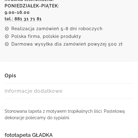
motywem
PONIEDZIAŁEK-PIĄTEK:
9.00-16.00
tropikalnych
tel.: 881 31 71 81
liści
Realizacja zamówień 5-8 dni roboczych
Polska firma, polskie produkty
Darmowa wysyłka dla zamówień powyżej 500 zł
Opis
Informacje dodatkowe
Stonowana tapeta z motywem tropikalnych liści. Pastelową
dekoracje polecamy do sypialni.
fototapeta GŁADKA