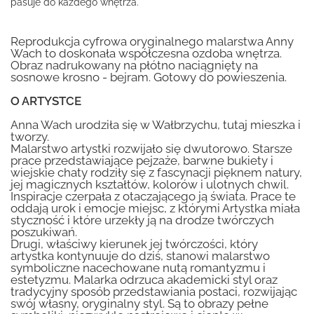
pasuje do każdego wnętrza.
Reprodukcja cyfrowa oryginalnego malarstwa Anny
Wach to doskonała współczesna ozdoba wnętrza.
Obraz nadrukowany na płótno naciągnięty na
sosnowe krosno - bejram. Gotowy do powieszenia.
O ARTYSTCE
Anna Wach urodziła się w Wałbrzychu, tutaj mieszka i
tworzy.
Malarstwo artystki rozwijało się dwutorowo. Starsze
prace przedstawiające pejzaże, barwne bukiety i
wiejskie chaty rodziły się z fascynacji pięknem natury,
jej magicznych kształtów, kolorów i ulotnych chwil.
Inspiracje czerpała z otaczającego ją świata. Prace te
oddają urok i emocje miejsc, z którymi Artystka miała
styczność i które urzekły ją na drodze twórczych
poszukiwań.
Drugi, właściwy kierunek jej twórczości, który
artystka kontynuuje do dziś, stanowi malarstwo
symboliczne nacechowane nutą romantyzmu i
estetyzmu. Malarka odrzuca akademicki styl oraz
tradycyjny sposób przedstawiania postaci, rozwijając
swój własny, oryginalny styl. Są to obrazy pełne