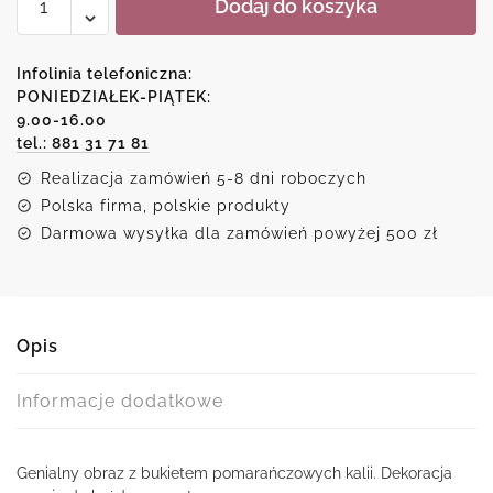
Dodaj do koszyka
Reprodukcja
malarstwa
-
Infolinia telefoniczna:
Pomarańczowe
PONIEDZIAŁEK-PIĄTEK:
9.00-16.00
kalie
tel.: 881 31 71 81
Realizacja zamówień 5-8 dni roboczych
Polska firma, polskie produkty
Darmowa wysyłka dla zamówień powyżej 500 zł
Opis
Informacje dodatkowe
Genialny obraz z bukietem pomarańczowych kalii. Dekoracja