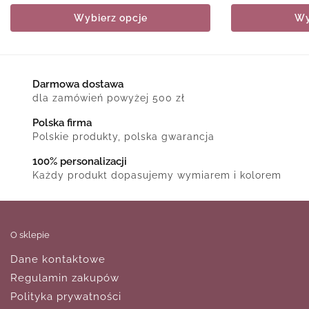
Wybierz opcje
Wy
Darmowa dostawa
dla zamówień powyżej 500 zł
Polska firma
Polskie produkty, polska gwarancja
100% personalizacji
Każdy produkt dopasujemy wymiarem i kolorem
O sklepie
Dane kontaktowe
Regulamin zakupów
Polityka prywatności