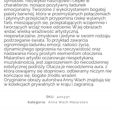
symboliki, niezwykle nastrojowe i ciepłe w
charakterze, niosące pozytywny ładunek
emocjonalny. Tworzone z wykorzystaniem bogatej
palety barwnej, która w przemyślanych połączeniach
i płynnych przejściach przypomina rzekę wylanych
farb, mieszających się, przeplatających wzajemnie i
tworzących wciąż nowe odcienie. W jej obrazach
widać wielką wrażliwość artystyczną,
niepowtarzalne, zmysłowe i jedyne w swoim rodzaju
postrzeganie świata. To przykład zawarcia
ogromnego ładunku emocji, radości życia,
dynamicznego spojrzenia na rzeczywistość oraz
nadawania mocy prostym elementom otoczenia.
Malarstwo artystki oczarowuje niespotykaną
muzykalnością, jest zaproszeniem do niecodziennej
estetycznej podróży. Otacza je niecodzienna aura, z
którą oswajamy się stopniowo, odbieramy niczym nie
kończące się, bogate źródło wrażeń.
Oryginalne obrazy autorstwa Anny Wach znajdują się
w kolekcjach prywatnych w kraju i zagranicą.
SKU:
40043n
Kategoria:
Anna Wach Malarstwo