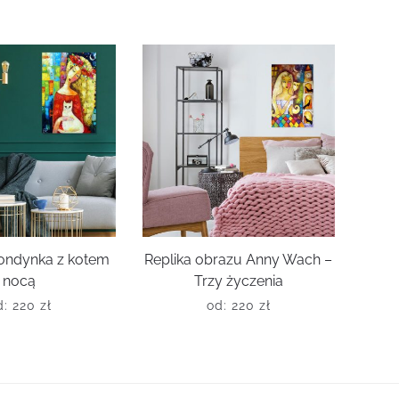
londynka z kotem
Replika obrazu Anny Wach –
nocą
Trzy życzenia
d:
220
zł
od:
220
zł