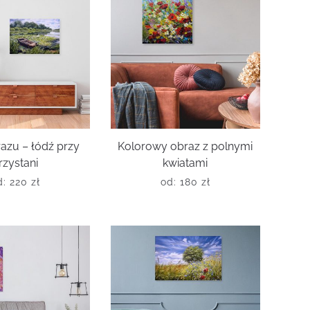
azu – łódź przy
Kolorowy obraz z polnymi
rzystani
kwiatami
d:
220
zł
od:
180
zł