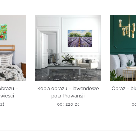
obrazu –
Kopia obrazu – lawendowe
Obraz – b
wieści
pola Prowansji
0
zł
od:
220
zł
o