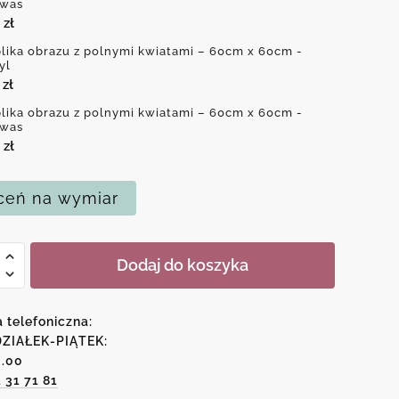
was
0
zł
lika obrazu z polnymi kwiatami – 60cm x 60cm -
yl
0
zł
lika obrazu z polnymi kwiatami – 60cm x 60cm -
was
0
zł
eń na wymiar
Dodaj do koszyka
a
u
a telefoniczna:
mi
ZIAŁEK-PIĄTEK:
6.00
mi
1 31 71 81