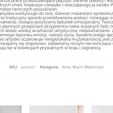
arsze prace przedstawiające pejzaże, barwne bukiety i wiej
tnych chwil. Inspiracje czerpała z otaczającego ją świata. 
a drodze twórczych poszukiwań.
ry artystka kontynuuje do dziś, stanowi malarstwo symbo
z tradycyjny sposób przedstawiania postaci, rozwijając sw
harakterze, niosące pozytywny ładunek emocjonalny. Twor
i płynnych przejściach przypomina rzekę wylanych farb, m
ch widać wielką wrażliwość artystyczną, niepowtarzalne,
romnego ładunku emocji, radości życia, dynamicznego spo
 artystki oczarowuje niespotykaną muzykalnością, jest 
 oswajamy się stopniowo, odbieramy niczym nie kończące 
ą się w kolekcjach prywatnych w kraju i zagranicą.
SKU:
40100n
Kategoria:
Anna Wach Malarstwo