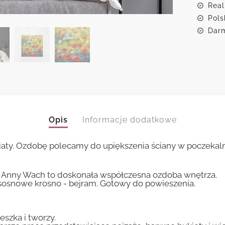
Real
Pols
Darm
Opis
Informacje dodatkowe
ty. Ozdobę polecamy do upiększenia ściany w poczekalni
 Anny Wach to doskonała współczesna ozdoba wnętrza.
sosnowe krosno - bejram. Gotowy do powieszenia.
eszka i tworzy.