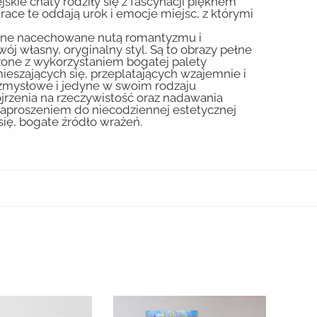
skie chaty rodziły się z fascynacji pięknem
Prace te oddają urok i emocje miejsc, z którymi
liczne nacechowane nutą romantyzmu i
ój własny, oryginalny styl. Są to obrazy pełne
zone z wykorzystaniem bogatej palety
ieszających się, przeplatających wzajemnie i
 zmysłowe i jedyne w swoim rodzaju
jrzenia na rzeczywistość oraz nadawania
zaproszeniem do niecodziennej estetycznej
się, bogate źródło wrażeń.