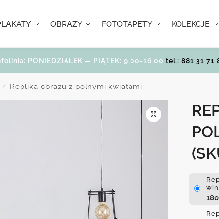
PLAKATY
OBRAZY
FOTOTAPETY
KOLEKCJE
nfolinia: PONIEDZIAŁEK — PIĄTEK: 9.00-16.00
tel.: 881 31 71 
Replika obrazu z polnymi kwiatami
/
RE
PO
(SK
Rep
win
18
Rep