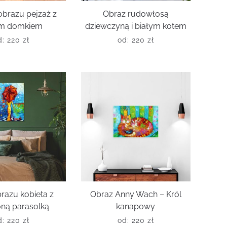
brazu pejzaż z
Obraz rudowłosą
ym domkiem
dziewczyną i białym kotem
d:
220
zł
od:
220
zł
razu kobieta z
Obraz Anny Wach – Król
ną parasolką
kanapowy
d:
220
zł
od:
220
zł