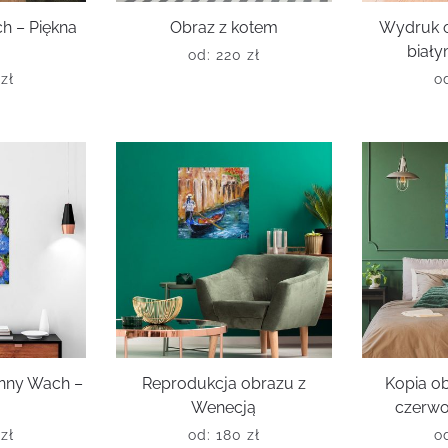
h – Piękna
Obraz z kotem
Wydruk o
biał
od:
220
zł
0
zł
o
Anny Wach –
Reprodukcja obrazu z
Kopia ob
Wenecją
czerwo
0
zł
od:
180
zł
o