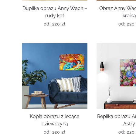
Duplika obrazu Anny Wach –
Obraz Anny Wac
rudy kot
kraina
od:
220
zł
od:
22
Kopia obrazu z lecącą
Replika obrazu 
dziewczyną
Astry
od:
220
zł
od:
22