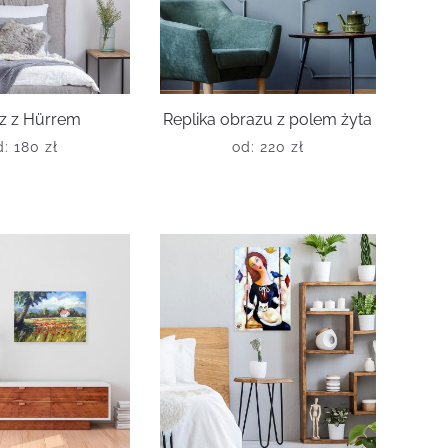
z z Hürrem
Replika obrazu z polem żyta
d:
180
zł
od:
220
zł