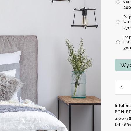
can
20
Rep
win
27
Rep
can
30
Wyc
ilość
Replik
obraz
z
Infolini
polny
PONIED
9.00-1
kwiata
tel.: 88