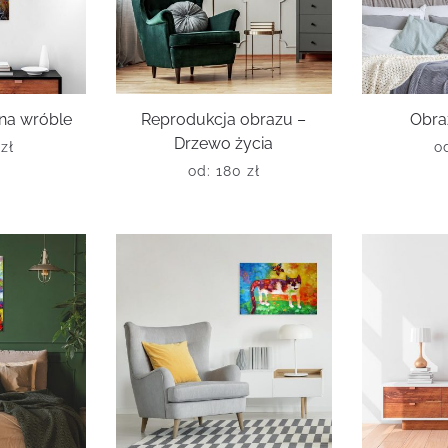
 na wróble
Reprodukcja obrazu –
Obra
Drzewo życia
0
zł
o
od:
180
zł