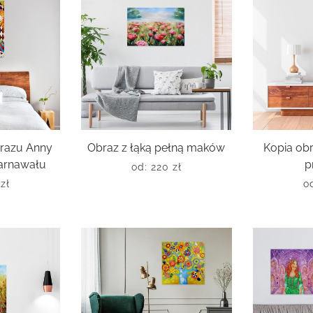
razu Anny
Obraz z łąką pełną maków
Kopia obr
arnawału
p
od:
220
zł
0
zł
o