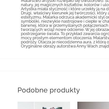
Malarstwo artystki rozwijało się dwutorowo. St
natury, jej magicznych kształtów, kolorów i ulo
Artystka miała styczność i które urzekły ją n
Drugi, właściwy kierunek jej twórczości, któ
estetyzmu. Malarka odrzuca akademicki styl ora
symboliki, niezwykle nastrojowe i ciepłe w c
barwnej, która w przemyślanych połączeniach 
tworzących wciąż nowe odcienie. W jej obraza
postrzeganie świata. To przykład zawarcia og
mocy prostym elementom otoczenia. Malarstwo
podróży. Otacza je niecodzienna aura, z którą
Oryginalne obrazy autorstwa Anny Wach znajduj
Podobne produkty