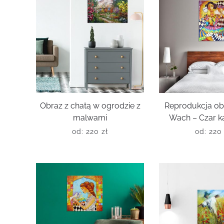
Obraz z chatą w ogrodzie z
Reprodukcja ob
malwami
Wach – Czar k
od:
220
zł
od:
22