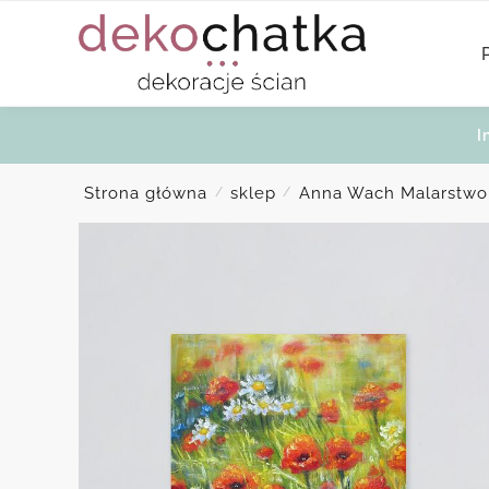
Skip
Skip
to
to
navigation
content
I
Strona główna
sklep
Anna Wach Malarstwo
/
/