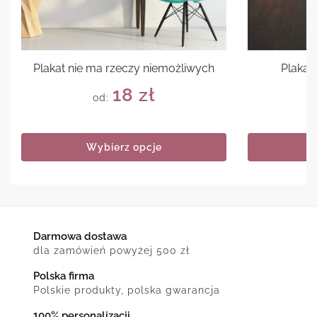
Plakat nie ma rzeczy niemożliwych
Plakat 
18
zł
od:
Wybierz opcje
Darmowa dostawa
dla zamówień powyżej 500 zł
Polska firma
Polskie produkty, polska gwarancja
100% personalizacji