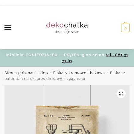
Skip
Skip
to
to
navigation
content
0
Infolinia: PONIEDZIAŁEK — PIĄTEK: 9.00-16.00
tel.: 881 31
71 81
Strona główna
/
sklep
/
Plakaty kremowe i beżowe
/
Plakat z
patentem na ekspres do kawy z 1947 roku