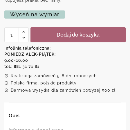
Kupujesz plakat bez ramy.
Wyceń na wymiar
ilość
Dodaj do koszyka
Plakat
z
patentem
Infolinia telefoniczna:
na
PONIEDZIAŁEK-PIĄTEK:
ekspres
9.00-16.00
do
kawy
tel.: 881 31 71 81
z
Realizacja zamówień 5-8 dni roboczych
1947
roku
Polska firma, polskie produkty
Darmowa wysyłka dla zamówień powyżej 500 zł
Opis