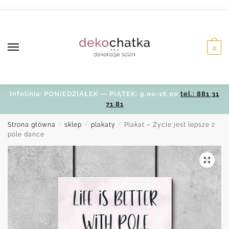
Skip
Skip
to
to
navigation
content
0
Infolinia: PONIEDZIAŁEK — PIĄTEK: 9.00-16.00
tel.: 881 31
71 81
Strona główna
/
sklep
/
plakaty
/
Plakat – Życie jest lepsze z
pole dance