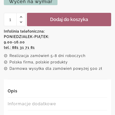
Wyceń na wymiar
ilość
Dodaj do koszyka
Plakat
-
Życie
Infolinia telefoniczna:
jest
PONIEDZIAŁEK-PIĄTEK:
lepsze
9.00-16.00
z
pole
tel.: 881 31 71 81
dance
Realizacja zamówień 5-8 dni roboczych
Polska firma, polskie produkty
Darmowa wysyłka dla zamówień powyżej 500 zł
Opis
Informacje dodatkowe