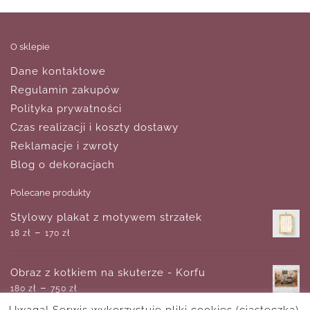
O sklepie
Dane kontaktowe
Regulamin zakupów
Polityka prywatności
Czas realizacji i koszty dostawy
Reklamacje i zwroty
Blog o dekoracjach
Polecane produkty
Stylowy plakat z motywem strzałek
–
18
zł
170
zł
Obraz z kotkiem na skuterze - Korfu
–
180
zł
750
zł
Uwaga! Serwis wykorzystuje pliki cookies (ciasteczka).