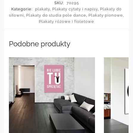
SKU:
70295
Kategorie:
plakaty
,
Plakaty cytaty i napisy
,
Plakaty do
siłowni
,
Plakaty do studia pole dance
,
Plakaty pionowe
,
Plakaty różowe i fioletowe
Podobne produkty