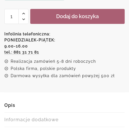
ilość
Dodaj do koszyka
Plakat
ze
znakiem
Infolinia telefoniczna:
zodiaku
PONIEDZIAŁEK-PIĄTEK:
9.00-16.00
-
tel.: 881 31 71 81
skorpion
Realizacja zamówień 5-8 dni roboczych
Polska firma, polskie produkty
Darmowa wysyłka dla zamówień powyżej 500 zł
Opis
Informacje dodatkowe