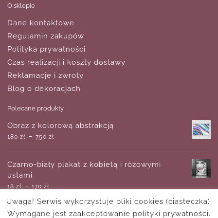
O sklepie
Dane kontaktowe
Regulamin zakupów
Polityka prywatności
Czas realizacji i koszty dostawy
Reklamacje i zwroty
Blog o dekoracjach
Polecane produkty
Obraz z kolorową abstrakcją
–
180
zł
750
zł
Czarno-biały plakat z kobietą i różowymi
ustami
–
18
zł
170
zł
Uwaga! Serwis wykorzystuje pliki cookies (ciasteczka).
Wymagane jest zaakceptowanie polityki prywatności.
Plakat- romantyczna uliczka