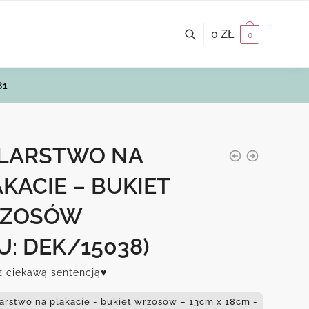
0
ZŁ
0
81
LARSTWO NA
KACIE – BUKIET
ZOSÓW
U: DEK/15038)
z ciekawą sentencją♥
arstwo na plakacie - bukiet wrzosów – 13cm x 18cm -