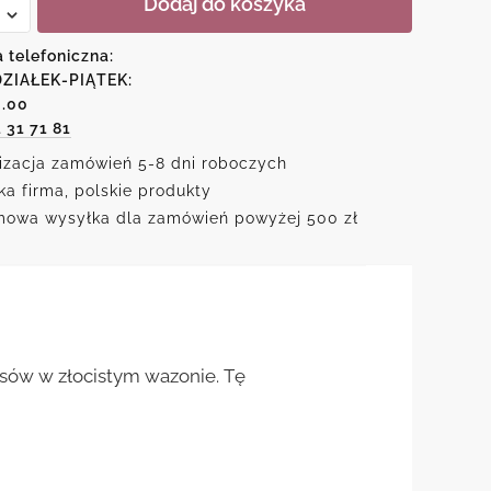
Dodaj do koszyka
two
e
a telefoniczna:
ZIAŁEK-PIĄTEK:
w
6.00
1 31 71 81
izacja zamówień 5-8 dni roboczych
ka firma, polskie produkty
owa wysyłka dla zamówień powyżej 500 zł
osów w złocistym wazonie. Tę