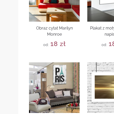
Obraz cytat Marilyn
Plakat z mo
Monroe
napi
18
zł
1
od:
od: