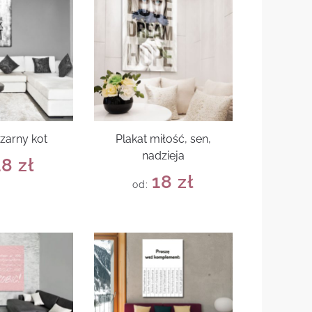
czarny kot
Plakat miłość, sen,
nadzieja
18
zł
18
zł
od: