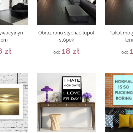
tywacyjnym
Obraz rano słychać tupot
Plakat mot
sem
stópek
len
8
zł
18
zł
od:
od: