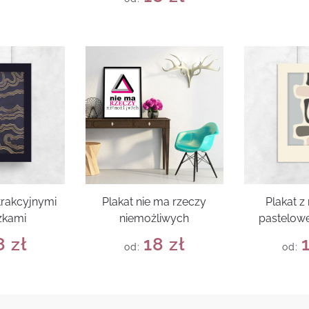
trakcyjnymi
Plakat nie ma rzeczy
Plakat 
zkami
niemożliwych
pastelowe
8
zł
18
zł
od:
od: