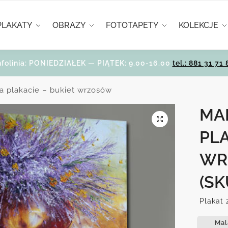
PLAKATY
OBRAZY
FOTOTAPETY
KOLEKCJE
nfolinia: PONIEDZIAŁEK — PIĄTEK: 9.00-16.00
tel.: 881 31 71 
a plakacie – bukiet wrzosów
MA
PLA
WR
(SK
Plakat 
Mal