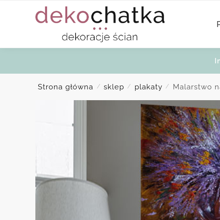
Skip
Skip
to
to
navigation
content
I
Strona główna
sklep
plakaty
Malarstwo n
/
/
/