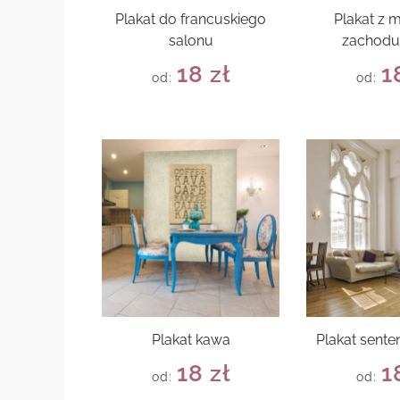
Plakat do francuskiego
Plakat z
salonu
zachodu
18
zł
1
od:
od:
Plakat kawa
Plakat sente
18
zł
1
od:
od: