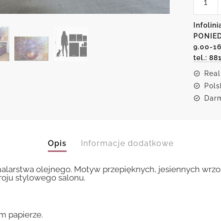
Malars
na
plakaci
Infolini
-
PONIED
bukiet
wrzosó
9.00-1
tel.: 88
Real
Pols
Darm
Opis
Informacje dodatkowe
malarstwa olejnego. Motyw przepięknych, jesiennych wrz
oju stylowego salonu.
m papierze.