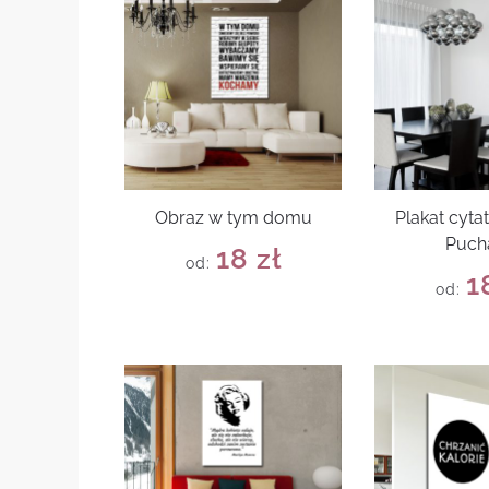
Obraz w tym domu
Plakat cyta
Puch
18
zł
od:
1
od: