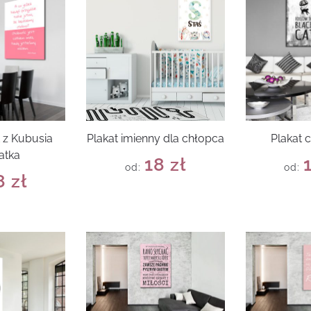
t z Kubusia
Plakat imienny dla chłopca
Plakat 
atka
18
zł
od:
od:
8
zł