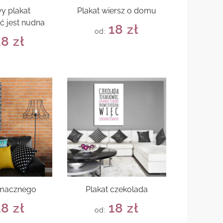
y plakat
Plakat wiersz o domu
ć jest nudna
18
zł
od:
18
zł
smacznego
Plakat czekolada
18
zł
18
zł
od: