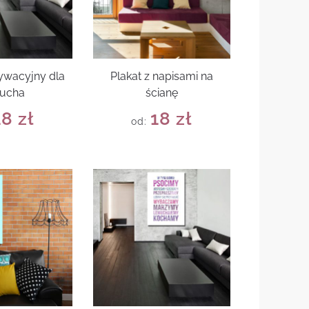
ywacyjny dla
Plakat z napisami na
iucha
ścianę
18
zł
18
zł
od: