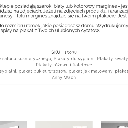
lepie posiadają szeroki biały lub kolorowy margines - je
idzisz na zdjęciach. Jeżeli na zdjęciach produktu i aranżac
inesy - taki margines znajdzie się na twoim plakacie. Je
 rozmiaru ramek jakie posiadasz w domu. Wydrukujemy T
apisy na plakat z Twoich ulubionych cytatów.
SKU:
15038
o salonu kosmetycznego
,
Plakaty do sypialni
,
Plakaty kwiaty 
Plakaty różowe i fioletowe
sypialni
,
plakat bukiet wrzosów
,
plakat jak malowany
,
plaka
Anny Wach