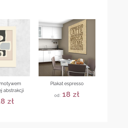
z motywem
Plakat espresso
j abstrakcji
18
zł
od:
18
zł