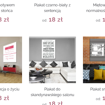
 motywem
Plakat czarno-biały z
Miętow
 słońca
sentencją
normalnoś
8
zł
18
zł
od:
od:
ncja o życiu
Plakat do
Plakat 
skandynawskiego salonu
8
zł
od:
18
zł
od: