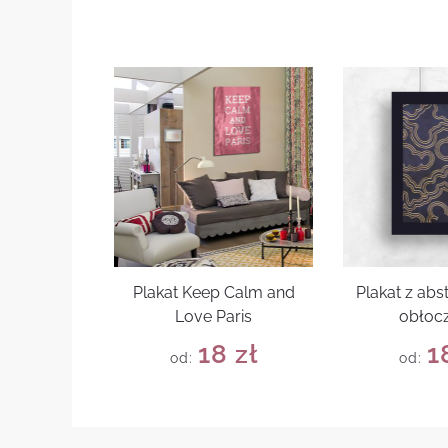
Plakat Keep Calm and
Plakat z abs
Love Paris
obłoc
18
zł
1
od:
od: