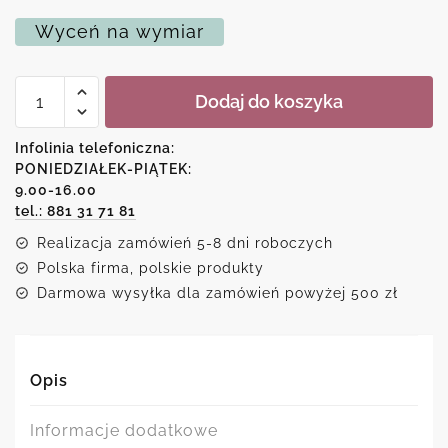
Wyceń na wymiar
ilość
Dodaj do koszyka
Plakat
z
piwoniami
Infolinia telefoniczna:
i
PONIEDZIAŁEK-PIĄTEK:
napisem
9.00-16.00
"miłość"
tel.: 881 31 71 81
Realizacja zamówień 5-8 dni roboczych
Polska firma, polskie produkty
Darmowa wysyłka dla zamówień powyżej 500 zł
Opis
Informacje dodatkowe