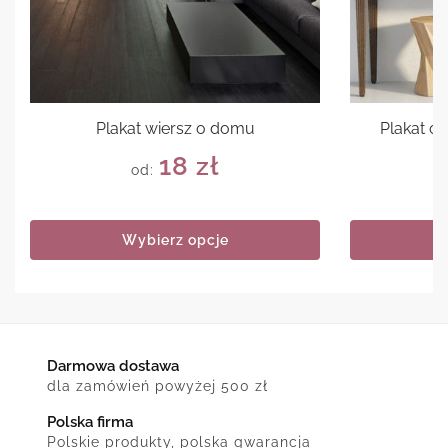
Plakat wiersz o domu
Plakat cz
18
zł
od:
Wybierz opcje
Darmowa dostawa
dla zamówień powyżej 500 zł
Polska firma
Polskie produkty, polska gwarancja