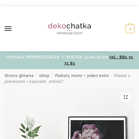
Skip
Skip
to
to
navigation
content
0
Infolinia: PONIEDZIAŁEK — PIĄTEK: 9.00-16.00
tel.: 881 31
71 81
Strona główna
/
sklep
/
Plakaty mono + jeden kolor
/
Plakat z
piwoniami i napisem „miłość”