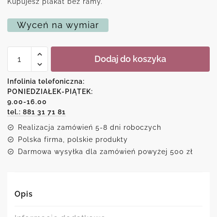
Kupujesz plakat bez ramy.
Wyceń na wymiar
ilość
Dodaj do koszyka
Plakat
ze
starym
Infolinia telefoniczna:
samochodem
PONIEDZIAŁEK-PIĄTEK:
9.00-16.00
tel.: 881 31 71 81
Realizacja zamówień 5-8 dni roboczych
Polska firma, polskie produkty
Darmowa wysyłka dla zamówień powyżej 500 zł
Opis