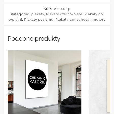
SKU:
620118-p
Kategorie:
plakaty
,
Plakaty czarno-białe
,
Plakaty do
sypialni
,
Plakaty poziome
,
Plakaty samochody i motory
Podobne produkty