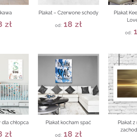
 kawa
Plakat – Czerwone schody
Plakat Ke
Love
8
zł
18
zł
od:
od:
y dla chłopca
Plakat kocham spać
Plakat 
zachod
8
zł
18
zł
od: