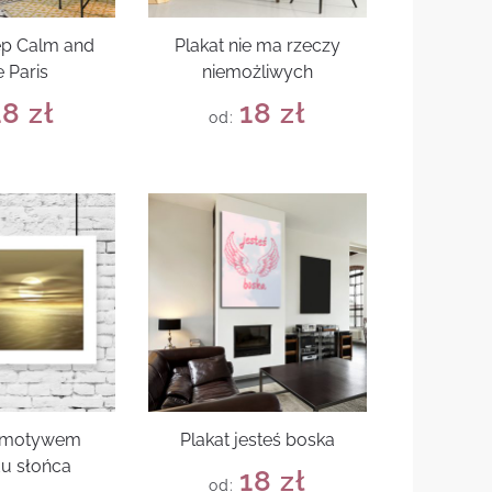
ep Calm and
Plakat nie ma rzeczy
 Paris
niemożliwych
18
zł
18
zł
od:
z motywem
Plakat jesteś boska
u słońca
18
zł
od: