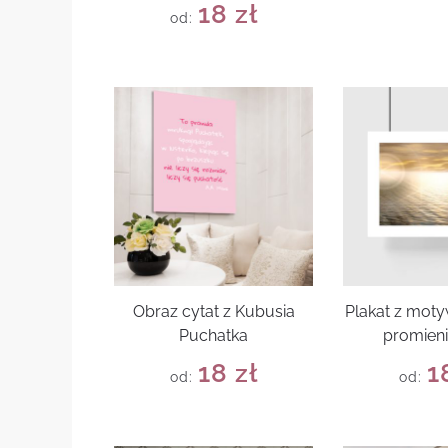
18
zł
od:
Obraz cytat z Kubusia
Plakat z mot
Puchatka
promieni
18
zł
1
od:
od: