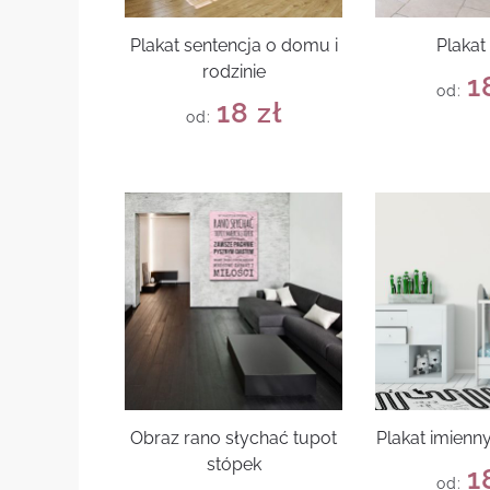
Plakat sentencja o domu i
Plakat
rodzinie
1
od:
18
zł
od:
Obraz rano słychać tupot
Plakat imienn
stópek
1
od: