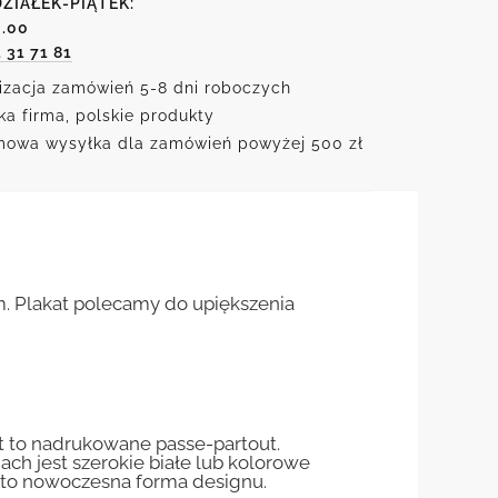
ZIAŁEK-PIĄTEK:
6.00
1 31 71 81
izacja zamówień 5-8 dni roboczych
ka firma, polskie produkty
owa wysyłka dla zamówień powyżej 500 zł
. Plakat polecamy do upiększenia
st to nadrukowane passe-partout.
jach jest szerokie białe lub kolorowe
st to nowoczesna forma designu.