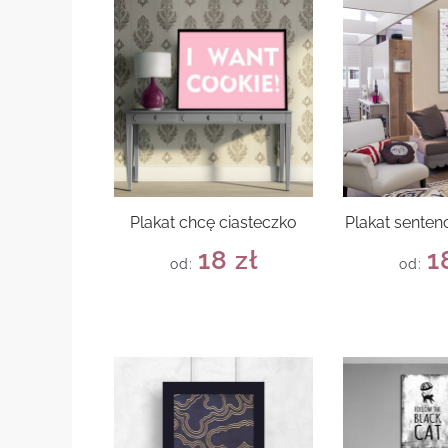
Plakat chcę ciasteczko
Plakat senten
18
zł
1
od:
od: