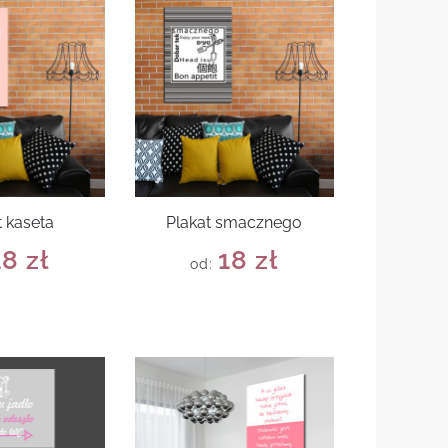
t kaseta
Plakat smacznego
18
zł
18
zł
od: