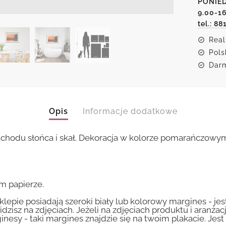
PONIED
i
skały
9.00-1
tel.: 88
Real
Pols
Darm
Opis
Informacje dodatkowe
hodu słońca i skał. Dekoracja w kolorze pomarańczowym
m papierze.
lepie posiadają szeroki biały lub kolorowy margines - je
idzisz na zdjęciach. Jeżeli na zdjęciach produktu i aranżac
inesy - taki margines znajdzie się na twoim plakacie. Je