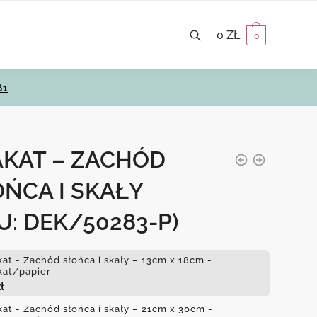
0
ZŁ
0
81
AKAT – ZACHÓD
ŃCA I SKAŁY
U: DEK/50283-P)
kat - Zachód słońca i skały – 13cm x 18cm -
kat/papier
ł
kat - Zachód słońca i skały – 21cm x 30cm -