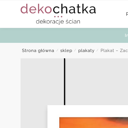
Skip
Skip
to
to
navigation
content
I
Strona główna
sklep
plakaty
Plakat – Zac
/
/
/