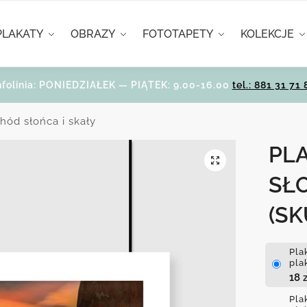
PLAKATY
OBRAZY
FOTOTAPETY
KOLEKCJE
nfolinia: PONIEDZIAŁEK — PIĄTEK: 9.00-16.00
tel.: 881 31 71 
hód słońca i skały
PL
SŁO
(SK
Pla
pla
18
z
Pla