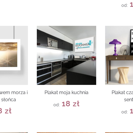
od:
ywem morza i
Plakat moja kuchnia
Plakat cz
 słońca
sen
18
zł
od:
8
zł
od: