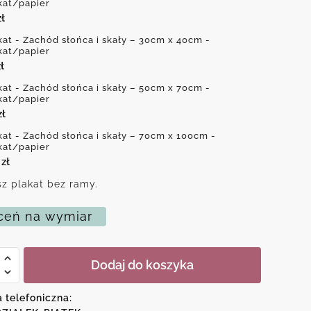
kat/papier
zł
kat - Zachód słońca i skały – 30cm x 40cm -
kat/papier
ł
kat - Zachód słońca i skały – 50cm x 70cm -
kat/papier
zł
kat - Zachód słońca i skały – 70cm x 100cm -
kat/papier
0
zł
z plakat bez ramy.
eń na wymiar
Dodaj do koszyka
a telefoniczna: