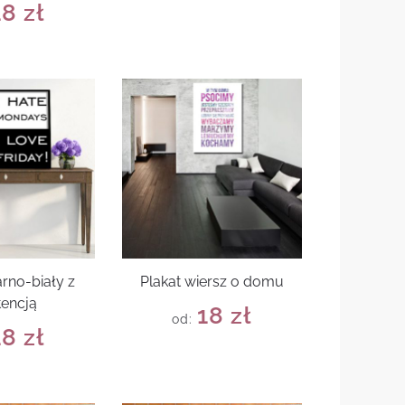
18
zł
arno-biały z
Plakat wiersz o domu
tencją
18
zł
od:
18
zł