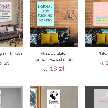
cja o dziecku
Miętowy plakat
Plaka
normalność jest nudna
8
zł
od:
18
zł
od: