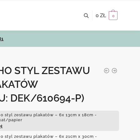
0
ZŁ
0
81
HO STYL ZESTAWU
AKATÓW
U: DEK/610694-P)
o styl zestawu plakatów – 6x 13cm x 18cm -
kat/papier
zł
o styl zestawu plakatów – 6x 21cm x 30cm -