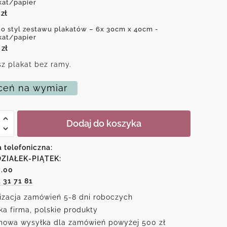
kat/papier
0
zł
o styl zestawu plakatów – 6x 30cm x 40cm -
kat/papier
0
zł
z plakat bez ramy.
eń na wymiar
Dodaj do koszyka
u
a telefoniczna:
ów
ZIAŁEK-PIĄTEK:
6.00
1 31 71 81
izacja zamówień 5-8 dni roboczych
ka firma, polskie produkty
owa wysyłka dla zamówień powyżej 500 zł