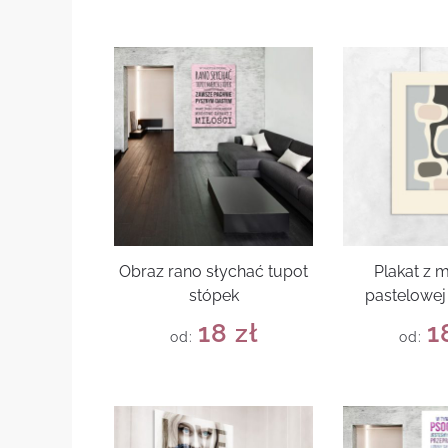
Obraz rano słychać tupot
Plakat z
stópek
pastelowej 
18
zł
1
od:
od: