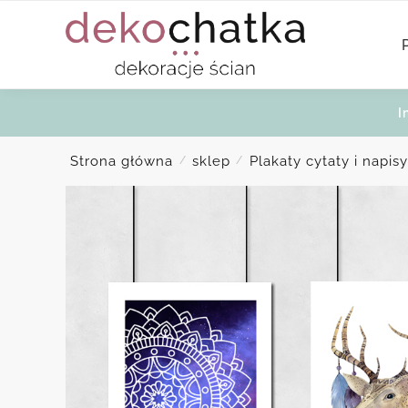
Skip
Skip
to
to
navigation
content
I
Strona główna
sklep
Plakaty cytaty i napisy
/
/