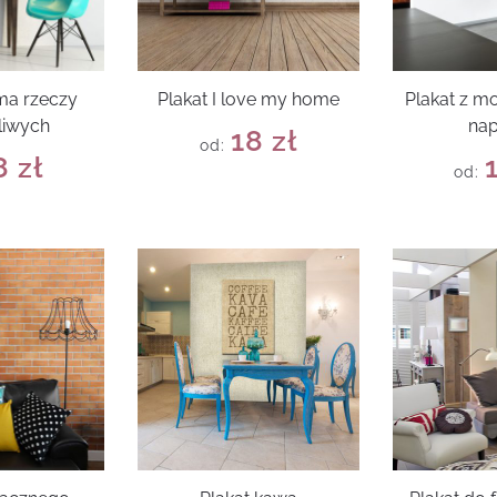
 ma rzeczy
Plakat I love my home
Plakat z 
liwych
na
18
zł
od:
8
zł
od: