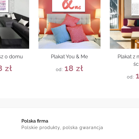
rsz o domu
Plakat You & Me
Plakat z 
śc
8
zł
18
zł
od:
od:
Polska firma
Polskie produkty, polska gwarancja