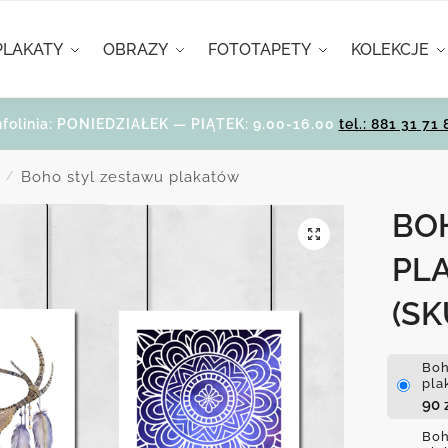
PLAKATY
OBRAZY
FOTOTAPETY
KOLEKCJE
nfolinia: PONIEDZIAŁEK — PIĄTEK: 9.00-16.00
tel.: 881 31 71 
Boho styl zestawu plakatów
/
BO
PL
(SK
Boh
pla
90
Boh