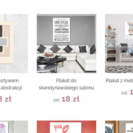
 motywem
Plakat do
Plakat z met
abstrakcji
skandynawskiego salonu
od:
8
zł
18
zł
od: