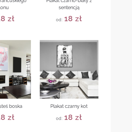
francuskiego
Plakat czarno-biały z
lonu
sentencją
18
zł
18
zł
od:
esteś boska
Plakat czarny kot
18
zł
18
zł
od: