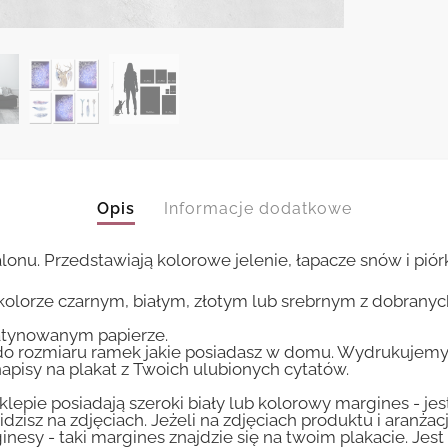
Opis
Informacje dodatkowe
lonu. Przedstawiają kolorowe jelenie, łapacze snów i piór
kolorze czarnym, białym, złotym lub srebrnym z dobrany
tynowanym papierze.
 rozmiaru ramek jakie posiadasz w domu. Wydrukujemy T
apisy na plakat z Twoich ulubionych cytatów.
lepie posiadają szeroki biały lub kolorowy margines - je
idzisz na zdjęciach. Jeżeli na zdjęciach produktu i aranżac
inesy - taki margines znajdzie się na twoim plakacie. Je