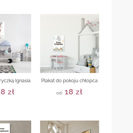
ryczką Ignasia
Plakat do pokoju chłopca
18
zł
18
zł
od: