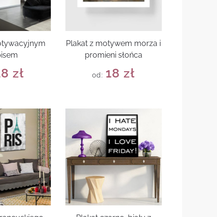
motywacyjnym
Plakat z motywem morza i
pisem
promieni słońca
18
zł
18
zł
od: