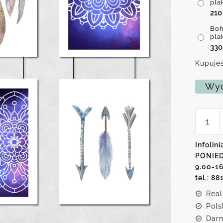
pla
21
Boh
pla
33
Kupujes
Wyc
ilość
Boho
styl
zestaw
Infolini
plakat
PONIED
9.00-1
tel.: 88
Real
Pols
Darm