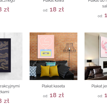
macznego
Plakat kawa
Plakat do 
sa
8
zł
18
zł
od:
od:
trakcyjnymi
Plakat kaseta
Plakat j
zkami
18
zł
od:
od:
8
zł