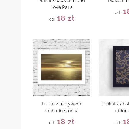
Plakat Keep Calm and
Plakat s
Love Paris
1
od:
18
zł
od:
Plakat z motywem
Plakat z abs
zachodu słońca
obłoc
18
zł
1
od:
od: